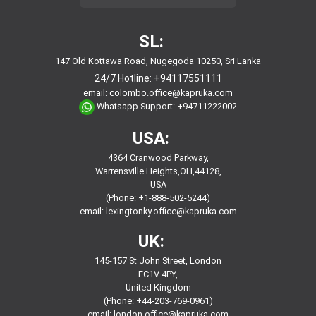
SL:
147 Old Kottawa Road, Nugegoda 10250, Sri Lanka
24/7 Hotline:
+94117551111
email:
colombo.office@kapruka.com
Whatsapp Support:
+94711222002
USA:
4364 Cranwood Parkway,
Warrensville Heights,OH,44128,
USA
(Phone: +1-888-502-5244)
email:
lexingtonky.office@kapruka.com
UK:
145-157 St John Street, London
EC1V 4PY,
United Kingdom
(Phone: +44-203-769-0961)
email:
london.office@kapruka.com