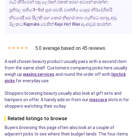
මැටි කිරීමෙන් පසු ලෝෂන් එකක් සමඟ අවසන් කරන්න.
ප්‍රතිඵල සතිය 3–5ක් පුරා පවතී; වෘත්තීය යෙදුම නිර්දේශිතයි.
නිවසේදී සම සීල්කි සහ කෙස්-නිදහස් තබා ගැනීමට පහසු, අඩු
මිලකට
Kapruka
වෙතින්
Kejo Hot Wax
ඇණවුම් කරන්න.
5.0 average based on 45 reviews.
✭
✭
✭
✭
✭
A well chosen beauty product usually pairs with a second item
from the same shelf. Customers comparing picks here usually
weigh up
waxing services
and round the order off with
lipstick
picks
for everyday use.
Shoppers browsing beauty usually also look at gift sets and
hampers on offer. A handy add on from our
mascara
slots in for
shoppers watching their outlay.
Related listings to browse
Buyers browsing this page often also look at a couple of
adjacent picks to see where their budget lands. The four items