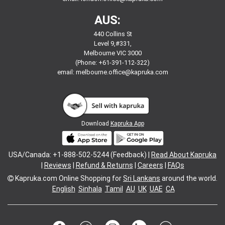
AUS:
440 Collins St
Level 9,#331,
Melbourne VIC 3000
(Phone: +61-391-112-322)
email:
melbourne.office@kapruka.com
Download
Kapruka App
USA/Canada: +1-888-502-5244 (Feedback) |
Read About Kapruka
|
Reviews
|
Refund & Returns
|
Careers
|
FAQs
Kapruka.com
Online Shopping for
Sri Lankans
around the world.
English
Sinhala
Tamil
AU
UK
UAE
CA