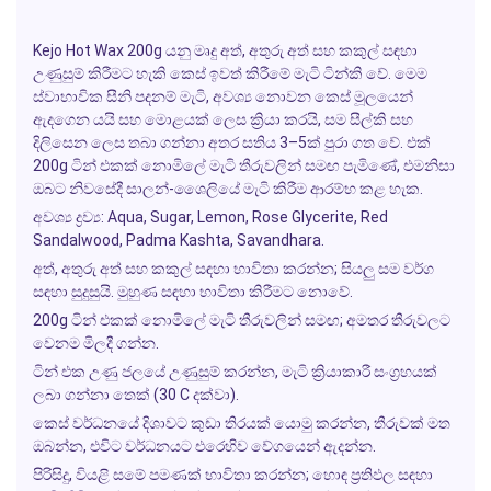
Kejo Hot Wax 200g
යනු මෘදු අත්, අතුරු අත් සහ කකුල් සඳහා
උණුසුම් කිරීමට හැකි කෙස් ඉවත් කිරීමේ මැටි ටින්කි වේ. මෙම
ස්වාභාවික සීනි පදනම් මැටි, අවශ්‍ය නොවන කෙස් මූලයෙන්
ඇදගෙන යයි සහ මොළයක් ලෙස ක්‍රියා කරයි, සම සීල්කි සහ
දිලිසෙන ලෙස තබා ගන්නා අතර සතිය 3–5ක් පුරා ගත වේ. එක්
200g ටින් එකක් නොමිලේ මැටි තීරුවලින් සමඟ පැමිණේ, එමනිසා
ඔබට නිවසේදී සාලන්-ශෛලියේ මැටි කිරීම ආරම්භ කළ හැක.
අවශ්‍ය ද්‍රව්‍ය:
Aqua, Sugar, Lemon, Rose Glycerite, Red
Sandalwood, Padma Kashta, Savandhara.
අත්, අතුරු අත් සහ කකුල් සඳහා භාවිතා කරන්න; සියලු සම වර්ග
සඳහා සුදුසුයි. මුහුණ සඳහා භාවිතා කිරීමට නොවේ.
200g ටින් එකක් නොමිලේ මැටි තීරුවලින් සමඟ; අමතර තීරුවලට
වෙනම මිලදී ගන්න.
ටින් එක උණු ජලයේ උණුසුම් කරන්න, මැටි ක්‍රියාකාරී සංග්‍රහයක්
ලබා ගන්නා තෙක් (30 C දක්වා).
කෙස් වර්ධනයේ දිශාවට කුඩා තිරයක් යොමු කරන්න, තීරුවක් මත
ඔබන්න, එවිට වර්ධනයට එරෙහිව වේගයෙන් ඇදන්න.
පිරිසිදු, වියළි සමේ පමණක් භාවිතා කරන්න; හොඳ ප්‍රතිඵල සඳහා