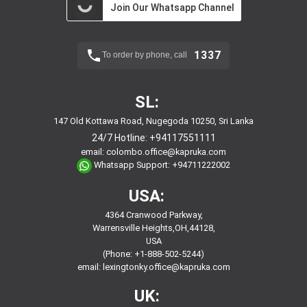
Join Our Whatsapp Channel
1337
To order by phone, call
SL:
147 Old Kottawa Road, Nugegoda 10250, Sri Lanka
24/7 Hotline:
+94117551111
email:
colombo.office@kapruka.com
Whatsapp Support:
+94711222002
USA:
4364 Cranwood Parkway,
Warrensville Heights,OH,44128,
USA
(Phone: +1-888-502-5244)
email:
lexingtonky.office@kapruka.com
UK: