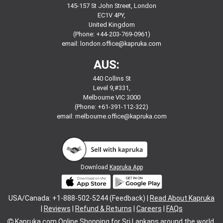
145-157 St John Street, London
EC1V 4PY,
United Kingdom
(Phone: +44-203-769-0961)
email:
london.office@kapruka.com
AUS:
440 Collins St
Level 9,#331,
Melbourne VIC 3000
(Phone: +61-391-112-322)
email:
melbourne.office@kapruka.com
Download
Kapruka App
USA/Canada: +1-888-502-5244 (Feedback) |
Read About Kapruka
|
Reviews
|
Refund & Returns
|
Careers
|
FAQs
Kapruka.com
Online Shopping for
Sri Lankans
around the world.