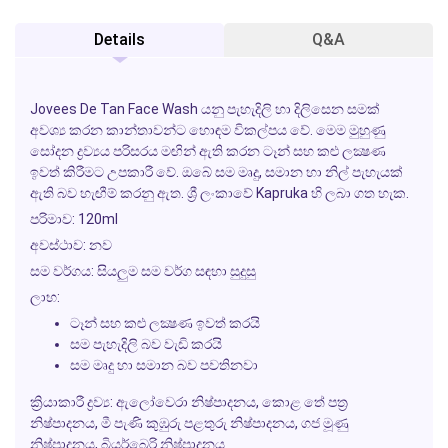
Details
Q&A
Jovees De Tan Face Wash
යනු පැහැදිලි හා දිලිසෙන සමක්
අවශ්‍ය කරන කාන්තාවන්ට හොඳම විකල්පය වේ. මෙම මුහුණු
සෝදන ද්‍රව්‍යය පරිසරය මඟින් ඇති කරන ටෑන් සහ කළු ලක්‍ෂණ
ඉවත් කිරීමට උපකාරී වේ. ඔබේ සම මෘදු, සමාන හා නිල් පැහැයක්
ඇති බව හැඟීම් කරනු ඇත. ශ්‍රී ලංකාවේ
Kapruka
හි ලබා ගත හැක.
පරිමාව:
120ml
අවස්ථාව:
නව
සම වර්ගය:
සියලුම සම වර්ග සඳහා සුදුසු
ලාභ:
ටෑන් සහ කළු ලක්‍ෂණ ඉවත් කරයි
සම පැහැදිලි බව වැඩි කරයි
සම මෘදු හා සමාන බව පවතිනවා
ක්‍රියාකාරී ද්‍රව්‍ය:
ඇලෝවෙරා නිෂ්පාදනය, කොළ තේ පත්‍ර
නිෂ්පාදනය, මී පැණි කුඹුරු පළතුරු නිෂ්පාදනය, ගජ මූණු
නිෂ්පාදනය, බියර්බෙරි නිෂ්පාදනය