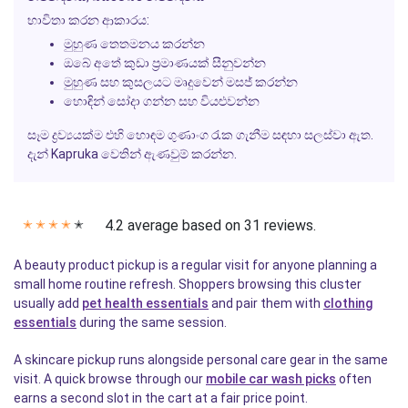
භාවිතා කරන ආකාරය:
මුහුණ තෙතමනය කරන්න
ඔබේ අතේ කුඩා ප්‍රමාණයක් සීනුවන්න
මුහුණ සහ කුසලයට මෘදුවෙන් මසජ් කරන්න
හොඳින් සෝදා ගන්න සහ වියළුවන්න
සෑම ද්‍රව්‍යයක්ම එහි හොඳම ගුණාංග රැක ගැනීම සඳහා සලස්වා ඇත.
දැන්
Kapruka
වෙතින් ඇණවුම් කරන්න.
4.2 average based on 31 reviews.
✭
✭
✭
✭
✭
A beauty product pickup is a regular visit for anyone planning a
small home routine refresh. Shoppers browsing this cluster
usually add
pet health essentials
and pair them with
clothing
essentials
during the same session.
A skincare pickup runs alongside personal care gear in the same
visit. A quick browse through our
mobile car wash picks
often
earns a second slot in the cart at a fair price point.