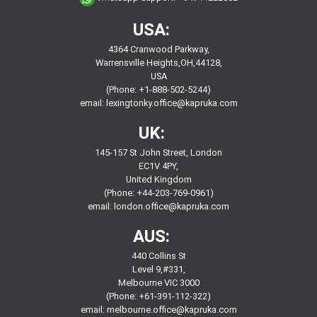
USA:
4364 Cranwood Parkway,
Warrensville Heights,OH,44128,
USA
(Phone: +1-888-502-5244)
email:
lexingtonky.office@kapruka.com
UK:
145-157 St John Street, London
EC1V 4PY,
United Kingdom
(Phone: +44-203-769-0961)
email:
london.office@kapruka.com
AUS:
440 Collins St
Level 9,#331,
Melbourne VIC 3000
(Phone: +61-391-112-322)
email:
melbourne.office@kapruka.com