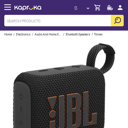
/
/
/
/
Home
Electronics
Audio And Home Entertainment
Bluetooth Speakers
Thinex