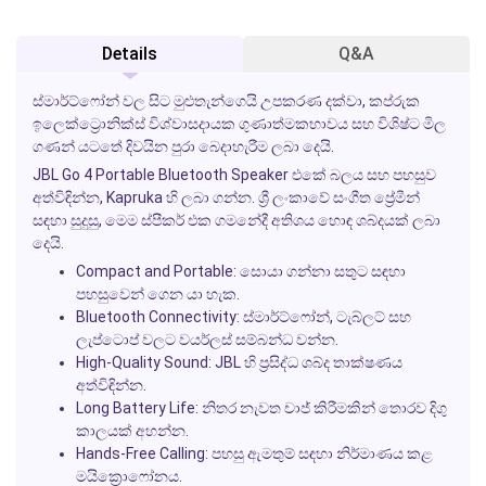
Details
Q&A
ස්මාර්ට්ෆෝන් වල සිට මුළුතැන්ගෙයි උපකරණ දක්වා, කප්රුක
ඉලෙක්ට්‍රොනික්ස් විශ්වාසදායක ගුණාත්මකභාවය සහ විශිෂ්ට මිල
ගණන් යටතේ දිවයින පුරා බෙදාහැරීම ලබා දෙයි.
JBL Go 4 Portable Bluetooth Speaker එකේ බලය සහ පහසුව
අත්විඳින්න, Kapruka හි ලබා ගන්න. ශ්‍රී ලංකාවේ සංගීත ප්‍රේමීන්
සඳහා සුදුසු, මෙම ස්පීකර් එක ගමනේදී අතිශය හොඳ ශබ්දයක් ලබා
දෙයි.
Compact and Portable:
සොයා ගන්නා සතුට සඳහා
පහසුවෙන් ගෙන යා හැක.
Bluetooth Connectivity:
ස්මාර්ට්ෆෝන්, ටැබ්ලට් සහ
ලැප්ටොප් වලට වයර්ලස් සම්බන්ධ වන්න.
High-Quality Sound:
JBL හි ප්‍රසිද්ධ ශබ්ද තාක්ෂණය
අත්විඳින්න.
Long Battery Life:
නිතර නැවත චාජ් කිරීමකින් තොරව දිගු
කාලයක් අහන්න.
Hands-Free Calling:
පහසු ඇමතුම් සඳහා නිර්මාණය කළ
මයික්‍රොෆෝනය.