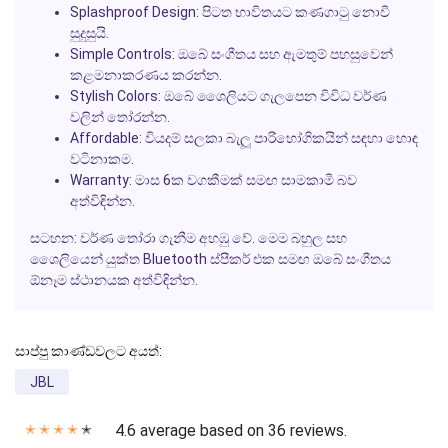
Splashproof Design:
පිටත භාවිතයට කණගාටු නොවී
සුදුසුයි.
Simple Controls:
ඔබේ සංගීතය සහ ඇමතුම් පහසුවෙන්
කළමනාකරණය කරන්න.
Stylish Colors:
ඔබේ ශෛලියට ගැලපෙන විවිධ වර්ණ
වලින් තෝරන්න.
Affordable:
වියදම් සලකා බැලූ පාරිභෝගිකයින් සඳහා හොඳ
වටිනාකම.
Warranty:
මාස 6ක වගකීමක් සමඟ සාමකාමී බව
අත්විඳින්න.
සටහන: වර්ණ තෝරා ගැනීම අහඹු වේ. මෙම බහුල සහ
ශෛලියෙන් යුක්ත Bluetooth ස්පීකර් එක සමඟ ඔබේ සංගීතය
ඕනෑම ස්ථානයක අත්විඳින්න.
සාප්පු කාණ්ඩවලට අයත්:
JBL
4.6 average based on 36 reviews.
✭
✭
✭
✭
✭