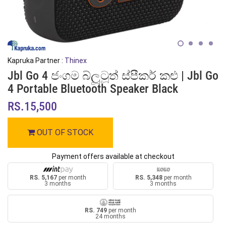
Kapruka Partner :
Thinex
Jbl Go 4 ජංගම බ්ලූටූත් ස්පීකර් කළු | Jbl Go
4 Portable Bluetooth Speaker Black
RS.15,500
OUT OF STOCK
Payment offers available at checkout
RS. 5,167
per month
RS. 5,348
per month
3 months
3 months
RS. 749
per month
24 months