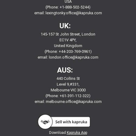
USA
(Phone: +1-888-502-5244)
email:
lexingtonky.office@kapruka.com
UK:
145-157 St John Street, London
EC1V 4PY,
United Kingdom
(Phone: +44-203-769-0961)
email:
london.office@kapruka.com
AUS:
440 Collins St
Level 9,#331,
Melbourne VIC 3000
(Phone: +61-391-112-322)
email:
melbourne.office@kapruka.com
Download
Kapruka App