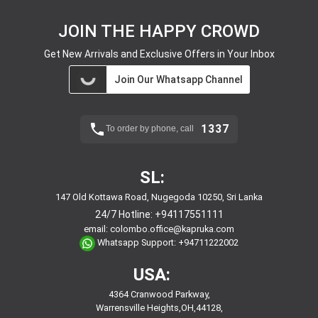
JOIN THE HAPPY CROWD
Get New Arrivals and Exclusive Offers in Your Inbox
Join Our Whatsapp Channel
1337
To order by phone, call
SL:
147 Old Kottawa Road, Nugegoda 10250, Sri Lanka
24/7 Hotline:
+94117551111
email:
colombo.office@kapruka.com
Whatsapp Support:
+94711222002
USA:
4364 Cranwood Parkway,
Warrensville Heights,OH,44128,