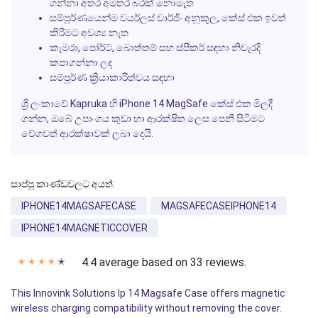
ගන්නා අතර අමතර බරක් නොමැත
සම්පූර්ණයෙන්ම වයර්ලස් චාර්ජිං අනුකූල, කේස් එක ඉවත්
කිරීමට අවශ්‍ය නැත
කැමරා, පෝර්ට්, බොත්තම් සහ ස්පීකර් සඳහා නිවැරදි
කපාගන්නා ලද
සම්පූර්ණ ක්‍රියාකාරිත්වය සඳහා
ශ්‍රී ලංකාවේ Kapruka හි iPhone 14 MagSafe කේස් එක මිලදී
ගන්න, ඔබේ උපාංගය කුඩා හා ආරක්ෂිත ලෙස පෙනී සිටීමට
වේගවත් ආරක්ෂාවක් ලබා දෙයි.
සාප්පු කාණ්ඩවලට අයත්:
IPHONE14MAGSAFECASE
MAGSAFECASEIPHONE14
IPHONE14MAGNETICCOVER
4.4 average based on 33 reviews.
✭
✭
✭
✭
✭
This Innovink Solutions Ip 14 Magsafe Case offers magnetic
wireless charging compatibility without removing the cover.