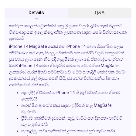
Details
Q&A
කප්රුක ඉලෙක්ට්‍රොනික්ස් යනු ශ්‍රී ලංකාව පුරා දැරිය හැකි මිලකට
විශ්වාසදායක ඉලෙක්ට්‍රොනික උපකරණ සඳහා ඔබේ විශ්වාසදායක
ප්‍රභවයයි.
iPhone 14 MagSafe කේස් එක iPhone 14 සඳහා විශේෂිත ලෙස
නිර්මාණය කර ඇත, සියලු බොත්තම් සහ පෝර්ට් වලට පහසුවෙන්
ප්‍රවේශය ලබා දෙන නිවැරදි ගැළපීමක් ලබා දේ. ඒකාබද්ධ මැග්නට්
ඔබේ iPhone 14 සමඟ නිවැරදිව සමාන්‍ය වේ, එනිසා MagSafe
උපකරණ ආරක්ෂිතව සම්බන්ධ වේ. මෙම පැහැදිලි කේස් එක ඔබේ
දුරකථනයේ මුල් රූපය පෙනී සිටී, එමෙන්ම විශ්වාසනීය දිනපතා
ආරක්ෂාවක් එක් කරයි.
පැහැදිලි නිර්මාණය iPhone 14 හි මුල් වර්ණය සහ නිමාව
පෙන්වයි
ආරක්ෂිත ආරෝපණය සඳහා ඉදිරිපත් කළ MagSafe
මැග්නට්
ප්‍රිමියම් ශක්තිමත් ද්‍රව්‍යයක්, කුඩු, වැටීම් සහ දිනපතා පාවිච්චි
වලට ප්‍රතිරෝධී
සැහැල්ලු, කුඩා පැතිකඩක් දුරකථනයේ සුළු හැඩය තබා