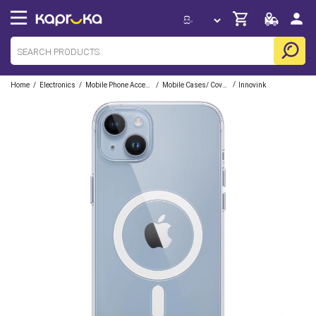
/
/
/
/
Home
Electronics
Mobile Phone Accessories
Mobile Cases/ Covers
Innovink