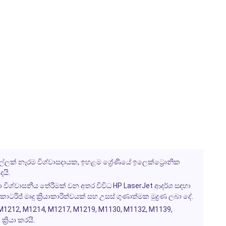
 මුල්ලක් නෑරම විශ්වාසදායක, ඉහළම ශ්‍රේණියේ ඉලෙක්ට්‍රොනික
යි.
හා විශ්වාසනීය තේරීමක් වන අතර විවිධ HP LaserJet ආදර්ශ සඳහා
ටරිජ් මෘදු ක්‍රියාකාරිත්වයක් සහ උසස් ගුණාත්මක මුද්‍රණ ලබා දේ.
 M1212, M1214, M1217, M1219, M1130, M1132, M1139,
‍රියා කරයි.