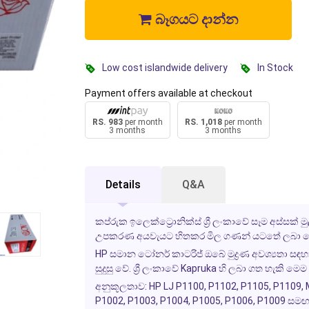
බෑගයට දාන්න
Low cost islandwide delivery
In Stock
Payment offers available at checkout
RS. 983
per month
RS. 1,018
per month
3 months
3 months
Details
Q&A
කප්රුක ඉලෙක්ට්‍රොනික්ස් ශ්‍රී ලංකාවේ සෑම අස්සක්
උපකරණ අයවැයට හිතකර මිල ගණන් යටතේ ලබා දෙ
HP සමාන ටෝනර් කාටරිජ්
ඔබේ මුද්‍රණ අවශ්‍යතා සඳ
සුදුසු වේ. ශ්‍රී ලංකාවේ
Kapruka
හි ලබා ගත හැකි මෙම කා
අනුකූලතාව:
HP LJ P1100, P1102, P1105, P1109,
P1002, P1003, P1004, P1005, P1006, P1009 සමඟ ක්