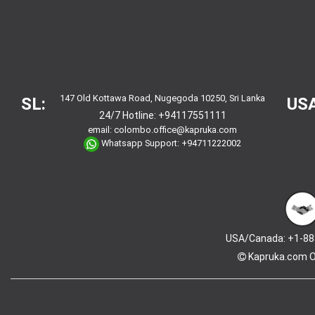
147 Old Kottawa Road, Nugegoda 10250, Sri Lanka
SL:
USA
24/7 Hotline:
+94117551111
email:
colombo.office@kapruka.com
Whatsapp Support:
+94711222002
USA/Canada: +1-88
Kapruka.com
O