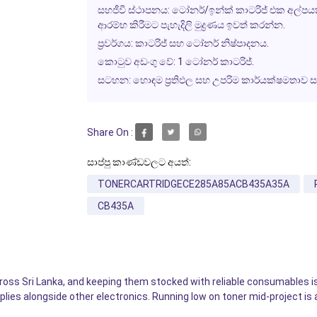
සහජීවී ස්ථාපනය:
ටෝනර්/ඉන්ක් කාටරිජ් එක අල්පයක
ආරම්භ කිරීමට පැහැදිලි මුද්‍රණය ඉවත් කරන්න.
ප්‍රවර්ගය:
කාටරිජ් සහ ටෝනර් නිෂ්පාදනය.
කොටුව අඩංගු වේ:
1 ටෝනර් කාටරිජ්.
සටහන:
හොඳම ප්‍රතිඵල සහ උපරිම කාර්යක්ෂමතාව 
Share On :
සාප්පු කාණ්ඩවලට අයත්:
TONERCARTRIDGECE285A85ACB435A35A
CB435A
cross Sri Lanka, and keeping them stocked with reliable consumables 
pplies alongside other electronics. Running low on toner mid-project i