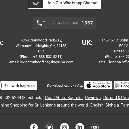
Join Our Whatsapp Channel
1337
To order by phone, call
4364 Cranwood Parkway,
145-157 St John
:
UK:
Warrensville Heights,OH,44128,
EC1V 
USA
United 
(Phone: +1-888-502-5244)
(Phone: +44-2
email:
lexingtonky.office@kapruka.com
email:
london.off
Download
Kapruka App
8-502-5244 (Feedback) |
Read About Kapruka
|
Reviews
|
Refund & Ret
nline Shopping for
Sri Lankans
around the world.
English
Sinhala
Tami