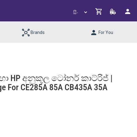
Brands
For You
හා HP අනුකූල ටෝනර් කාට්රිජ් |
dge For CE285A 85A CB435A 35A