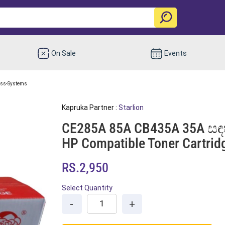
On Sale
Events
ess-Systems
Kapruka Partner :
Starlion
CE285A 85A CB435A 35A සඳ
HP Compatible Toner Cartri
RS.2,950
Select Quantity
-
+