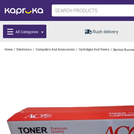
Rush delivery
All Categories
/
/
/
/
Home
Electronics
Computers And Accessories
Cartridges And Toners
Starlion-Busin