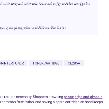
් කුඩා කාලයක් කුඩා කුඩා වශයෙන් තල්ලු කරන්න සහ මුද්‍රණය
සඳහා උපදෙස් අනුගමනය කිරීමට සහතික වන්න.
PRINTERTONER
TONERCARTIDGE
CE285A
is a routine necessity. Shoppers browsing
phone grips and gimbals
s a common frustration, and having a spare cartridge on hand keeps