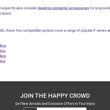
frequently also consider
desktop computer accessories
for long work
g space.
del, these four compatible options cover a range of popular P-series 
 Aco
 Aco
 Aco
 Aco
JOIN THE HAPPY CROWD
Get New Arrivals and Exclusive Offers in Your Inbox