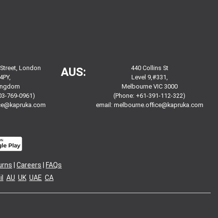
 Street, London
440 Collins St
AUS:
4PY,
Level 9,#331,
Kingdom
Melbourne VIC 3000
03-769-0961)
(Phone: +61-391-112-322)
ice@kapruka.com
email:
melbourne.office@kapruka.com
urns
|
Careers
|
FAQs
l
AU
UK
UAE
CA