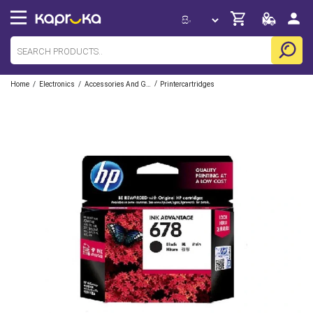
/
/
/
Home
Electronics
Accessories And Gadgets
Printercartridges