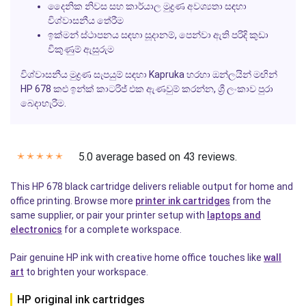
දෛනික නිවස සහ කාර්යාල මුද්‍රණ අවශ්‍යතා සඳහා
විශ්වාසනීය තේරීම
ඉක්මන් ස්ථාපනය සඳහා සූදානම්, පෙන්වා ඇති පරිදි කුඩා
විකුණුම් ඇසුරුම
විශ්වාසනීය මුද්‍රණ සැපයුම් සඳහා Kapruka හරහා ඔන්ලයින් මඟින්
HP 678 කළු ඉන්ක් කාටරිජ් එක ඇණවුම් කරන්න, ශ්‍රී ලංකාව පුරා
බෙදාහැරීම.
5.0 average based on 43 reviews.
✭
✭
✭
✭
✭
This HP 678 black cartridge delivers reliable output for home and
office printing. Browse more
printer ink cartridges
from the
same supplier, or pair your printer setup with
laptops and
electronics
for a complete workspace.
Pair genuine HP ink with creative home office touches like
wall
art
to brighten your workspace.
HP original ink cartridges