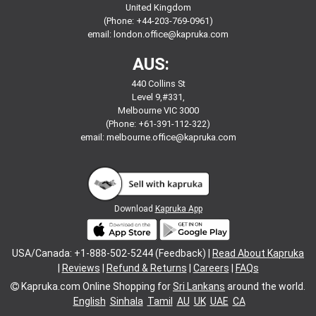
United Kingdom
(Phone: +44-203-769-0961)
email:
london.office@kapruka.com
AUS:
440 Collins St
Level 9,#331,
Melbourne VIC 3000
(Phone: +61-391-112-322)
email:
melbourne.office@kapruka.com
Download
Kapruka App
USA/Canada: +1-888-502-5244 (Feedback) |
Read About Kapruka
|
Reviews
|
Refund & Returns
|
Careers
|
FAQs
Kapruka.com
Online Shopping for
Sri Lankans
around the world.
English
Sinhala
Tamil
AU
UK
UAE
CA