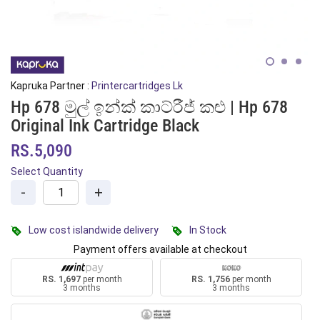
Kapruka Partner :
Printercartridges Lk
Hp 678 මුල් ඉන්ක් කාට්රීජ් කළු | Hp 678
Original Ink Cartridge Black
RS.5,090
Select Quantity
-
+
Low cost islandwide delivery
In Stock
Payment offers available at checkout
RS. 1,697
per month
RS. 1,756
per month
3 months
3 months