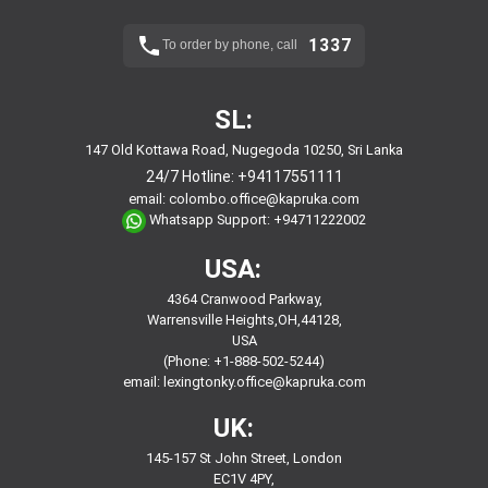
1337
To order by phone, call
SL:
147 Old Kottawa Road, Nugegoda 10250, Sri Lanka
24/7 Hotline:
+94117551111
email:
colombo.office@kapruka.com
Whatsapp Support:
+94711222002
USA:
4364 Cranwood Parkway,
Warrensville Heights,OH,44128,
USA
(Phone: +1-888-502-5244)
email:
lexingtonky.office@kapruka.com
UK:
145-157 St John Street, London
EC1V 4PY,