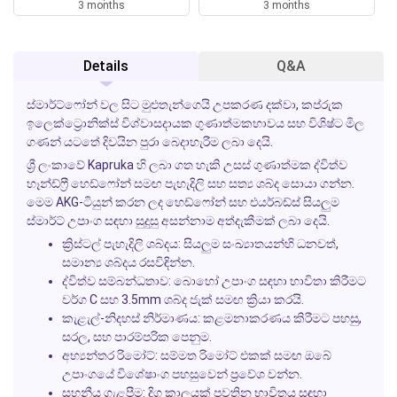
3 months
3 months
Details
Q&A
ස්මාර්ට්ෆෝන් වල සිට මුළුතැන්ගෙයි උපකරණ දක්වා, කප්රුක
ඉලෙක්ට්‍රොනික්ස් විශ්වාසදායක ගුණාත්මකභාවය සහ විශිෂ්ට මිල
ගණන් යටතේ දිවයින පුරා බෙදාහැරීම ලබා දෙයි.
ශ්‍රී ලංකාවේ Kapruka හි ලබා ගත හැකි උසස් ගුණාත්මක ද්විත්ව
හෑන්ඩ්ෆ්‍රී හෙඩ්ෆෝන් සමඟ පැහැදිලි සහ සත්‍ය ශබ්ද සොයා ගන්න.
මෙම AKG-ටියුන් කරන ලද හෙඩ්ෆෝන් සහ එයර්බඩ්ස් සියලුම
ස්මාර්ට් උපාංග සඳහා සුදුසු අසන්නාම අත්දැකීමක් ලබා දෙයි.
ක්‍රිස්ටල් පැහැදිලි ශබ්දය:
සියලුම සංඛ්‍යාතයන්හි ධනවත්,
සමාන්‍ය ශබ්දය රසවිඳින්න.
ද්විත්ව සම්බන්ධතාව:
බොහෝ උපාංග සඳහා භාවිතා කිරීමට
වර්ග C සහ 3.5mm ශබ්ද ජැක් සමඟ ක්‍රියා කරයි.
කැළැල්-නිදහස් නිර්මාණය:
කළමනාකරණය කිරීමට පහසු,
සරල, සහ පාරම්පරික පෙනුම.
අභ්‍යන්තර රිමෝට්:
සම්මත රිමෝට් එකක් සමඟ ඔබේ
උපාංගයේ විශේෂාංග පහසුවෙන් ප්‍රවේශ වන්න.
සහනීය ගැළපීම:
දිගු කාලයක් පවතින භාවිතය සඳහා