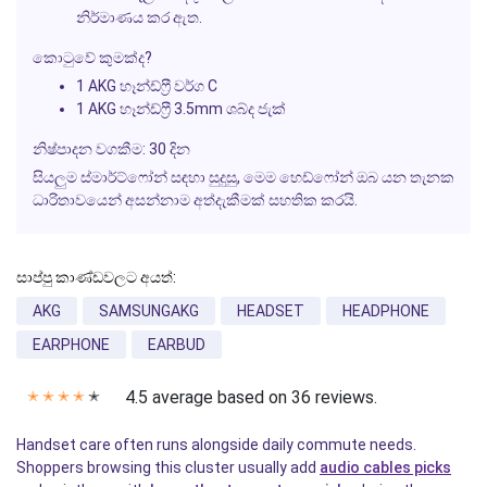
නිර්මාණය කර ඇත.
කොටුවේ කුමක්ද?
1 AKG හෑන්ඩ්ෆ්‍රී වර්ග C
1 AKG හෑන්ඩ්ෆ්‍රී 3.5mm ශබ්ද ජැක්
නිෂ්පාදන වගකීම:
30 දින
සියලුම ස්මාර්ට්ෆෝන් සඳහා සුදුසු, මෙම හෙඩ්ෆෝන් ඔබ යන තැනක
ධාරිතාවයෙන් අසන්නාම අත්දැකීමක් සහතික කරයි.
සාප්පු කාණ්ඩවලට අයත්:
AKG
SAMSUNGAKG
HEADSET
HEADPHONE
EARPHONE
EARBUD
4.5 average based on 36 reviews.
✭
✭
✭
✭
✭
Handset care often runs alongside daily commute needs.
Shoppers browsing this cluster usually add
audio cables picks