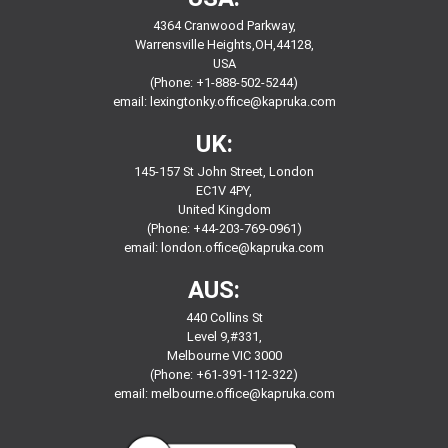
4364 Cranwood Parkway,
Warrensville Heights,OH,44128,
USA
(Phone: +1-888-502-5244)
email:
lexingtonky.office@kapruka.com
UK:
145-157 St John Street, London
EC1V 4PY,
United Kingdom
(Phone: +44-203-769-0961)
email:
london.office@kapruka.com
AUS:
440 Collins St
Level 9,#331,
Melbourne VIC 3000
(Phone: +61-391-112-322)
email:
melbourne.office@kapruka.com