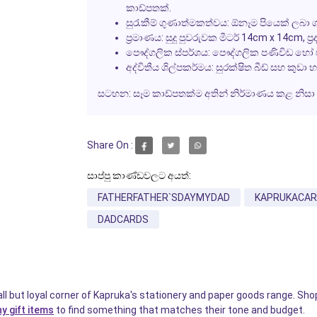
කාඩ්පතක්.
සුරැකීම් ගුණාත්මකත්වය:
ඕනෑම පියෙක් ලබා 
ප්‍රමාණය:
සුදු පුවරුවක මීටර් 14cm x 14cm, ප්‍ර
පෞද්ගලික ස්පර්ශය:
පෞද්ගලික පණිවිඩ හෝ චිත්
අද්විතීය ශිල්පකර්මය:
සුරක්ෂිත බීඩ් සහ කුඩා 
සටහන:
සෑම කාඩ්පතක්ම අතින් නිර්මාණය කළ නිසා 
Share On :
සාප්පු කාණ්ඩවලට අයත්:
FATHERFATHER`SDAYMYDAD
KAPRUKACAR
DADCARDS
l but loyal corner of Kapruka's stationery and paper goods range. Sho
y gift items
to find something that matches their tone and budget.