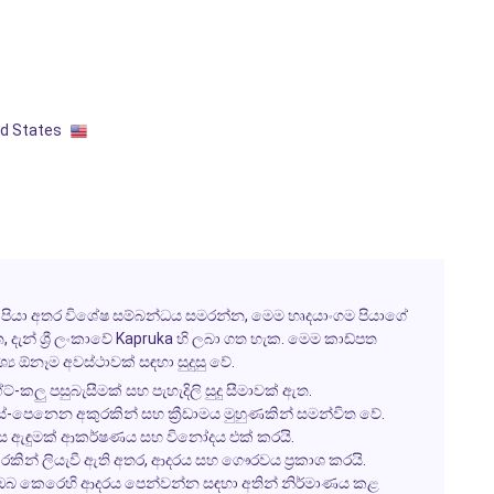
ed States
පියා අතර විශේෂ සම්බන්ධය සමරන්න, මෙම හෘදයාංගම පියාගේ
දැන් ශ්‍රී ලංකාවේ Kapruka හි ලබා ගත හැක. මෙම කාඩ්පත
 ඕනෑම අවස්ථාවක් සඳහා සුදුසු වේ.
ෆ්ට්-කලු පසුබැසීමක් සහ පැහැදිලි සුදු සීමාවක් ඇත.
-පෙනෙන අකුරකින් සහ ක්‍රීඩාමය මුහුණකින් සමන්විත වේ.
ිස ඇඳුමක් ආකර්ෂණය සහ විනෝදය එක් කරයි.
ුරකින් ලියැවී ඇති අතර, ආදරය සහ ගෞරවය ප්‍රකාශ කරයි.
ෝ ඔබ කෙරෙහි ආදරය පෙන්වන්න සඳහා අතින් නිර්මාණය කළ