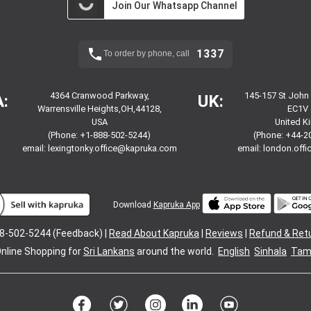
Join Our Whatsapp Channel
1337
To order by phone, call
4364 Cranwood Parkway,
145-157 St John
:
UK:
Warrensville Heights,OH,44128,
EC1V 
USA
United 
(Phone: +1-888-502-5244)
(Phone: +44-2
email:
lexingtonky.office@kapruka.com
email:
london.off
Download
Kapruka App
8-502-5244 (Feedback) |
Read About Kapruka
|
Reviews
|
Refund & Ret
nline Shopping for
Sri Lankans
around the world.
English
Sinhala
Tami