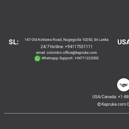
147 Old Kottawa Road, Nugegoda 10250, Sri Lanka
SL:
USA
24/7 Hotline:
+94117551111
email:
colombo.office@kapruka.com
Whatsapp Support:
+94711222002
USA/Canada: +1-88
Kapruka.com
O