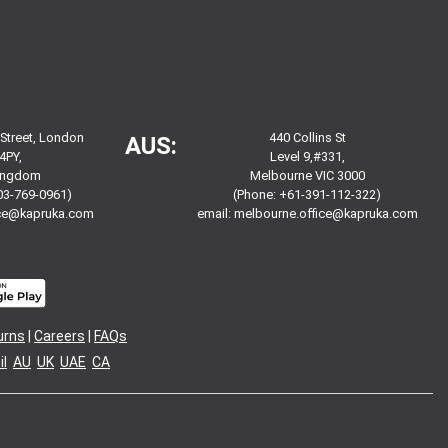
 Street, London
440 Collins St
AUS:
4PY,
Level 9,#331,
Kingdom
Melbourne VIC 3000
03-769-0961)
(Phone: +61-391-112-322)
ice@kapruka.com
email:
melbourne.office@kapruka.com
urns
|
Careers
|
FAQs
l
AU
UK
UAE
CA