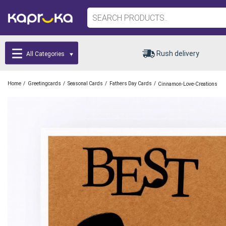
Rush delivery
All Categories
/
/
/
/
Home
Greetingcards
Seasonal Cards
Fathers Day Cards
Cinnamon-Love-Creations