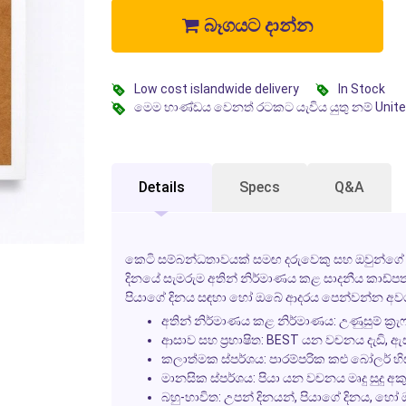
බෑගයට දාන්න
Low cost islandwide delivery
In Stock
මෙම භාණ්ඩය වෙනත් රටකට යැවිය යුතු නම් Unit
Details
Specs
Q&A
කෙටි සම්බන්ධතාවයක් සමඟ දරුවෙකු සහ ඔවුන්ගේ 
දිනයේ සැමරුම අතින් නිර්මාණය කළ සාදනීය කාඩ්පත, 
පියාගේ දිනය සඳහා හෝ ඔබේ ආදරය පෙන්වන්න අවශ්‍ය
අතින් නිර්මාණය කළ නිර්මාණය:
උණුසුම් ක්‍රැ
ආසාව සහ ප්‍රභාෂිත:
BEST යන වචනය දැඩි, ඇස්
කලාත්මක ස්පර්ශය:
පාරම්පරික කළු බෝලර් හ
මානසික ස්පර්ශය:
පියා යන වචනය මෘදු සුදු අක
බහු-භාවිත:
උපන් දිනයන්, පියාගේ දිනය, හ