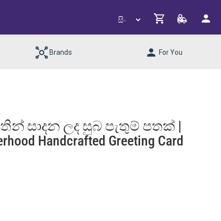
Brands
For You
තින් සාදන ලද සුබ පැතුම් පතක් |
herhood Handcrafted Greeting Card