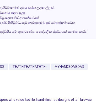
ගැනීමට කැමති අගය කරන ලද කෑල්ලක්.
දර්ශනය සඳහා සුදුසු.
‍ර සඳහා හිස් අභ්‍යන්තරයක්.
භාණ්ඩ පිහිටුවීම, සෑම කාඩ්පතක්ම සුළු වෙනස්කම් සමඟ.
අද්විතීය වේ, ආකර්ෂණීය, පෞද්ගලික ස්පර්ශයක් සහතික කරයි.
DS
THATHTHATHATHTHI
MYHANDSOMEDAD
ppers who value tactile, hand-finished designs often browse