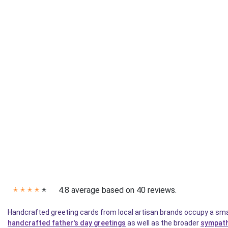
4.8 average based on 40 reviews.
✭
✭
✭
✭
✭
Handcrafted greeting cards from local artisan brands occupy a smal
handcrafted father's day greetings
as well as the broader
sympath