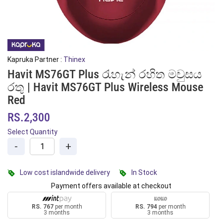
Kapruka Partner :
Thinex
Havit MS76GT Plus රැහැන් රහිත මවුසය
රතු | Havit MS76GT Plus Wireless Mouse
Red
RS.2,300
Select Quantity
-
+
Low cost islandwide delivery
In Stock
Payment offers available at checkout
RS. 767
per month
RS. 794
per month
3 months
3 months