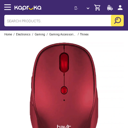
/
/
/
/
Home
Electronics
Gaming
Gaming Accessories
Thinex