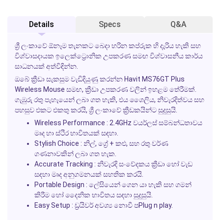
Details
Specs
Q&A
ශ්‍රී ලංකාවේ ඕනෑම තැනකට බෙදා හරින කප්රුක හි දැරිය හැකි සහ
විශ්වාසදායක ඉලෙක්ට්‍රොනික උපකරණ සමඟ විශ්වාසනීය කාර්ය
සාධනයක් අත්විඳින්න.
ඔබේ ක්‍රීඩා සැකසුම වැඩිදියුණු කරන්න Havit MS76GT Plus
Wireless Mouse සමඟ, ක්‍රීඩා උපකරණ වලින් ඉහළම තේරීමක්.
ගැඹුරු රතු පැහැයෙන් ලබා ගත හැකි, එය ශෛලිය, නිවැරදිත්වය සහ
පහසුව එකට එකතු කරයි, ශ්‍රී ලංකාවේ ක්‍රීඩකයින්ට සුදුසුයි.
Wireless Performance :
2.4GHz වයර්ලස් සම්බන්ධතාවය
මෘද හා ස්ථිර භාවිතයක් සඳහා.
Stylish Choice :
නිල්, ග්‍රේ + කළු, සහ රතු වර්ණ
ගණනාවකින් ලබා ගත හැක.
Accurate Tracking :
නිවැරදි සංවේදකය ක්‍රීඩා හෝ වැඩ
සඳහා මෘද අනුගමනයක් සහතික කරයි.
Portable Design :
ලේසියෙන් ගෙන යා හැකි සහ ගමන්
කිරීම හෝ දෛනික භාවිතය සඳහා සුදුසුයි.
Easy Setup :
ඩ්‍රයිවර් අවශ්‍ය නොවී පPlug n play.