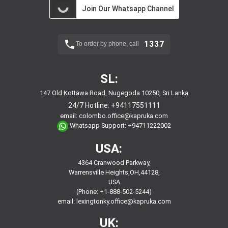
Join Our Whatsapp Channel
1337
To order by phone, call
SL:
147 Old Kottawa Road, Nugegoda 10250, Sri Lanka
24/7 Hotline:
+94117551111
email:
colombo.office@kapruka.com
Whatsapp Support:
+94711222002
USA:
4364 Cranwood Parkway,
Warrensville Heights,OH,44128,
USA
(Phone: +1-888-502-5244)
email:
lexingtonky.office@kapruka.com
UK: