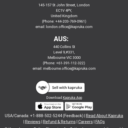
145-157 St John Street, London
EC1V 4PY,
United Kingdom
(Phone: +44-203-769-0961)
email:
london.office@kapruka.com
AUS:
440 Collins St
Level 9,#331,
Melbourne VIC 3000
(Phone: +61-391-112-322)
email:
melbourne.office@kapruka.com
Download
Kapruka App
USA/Canada: +1-888-502-5244 (Feedback) |
Read About Kapruka
|
Reviews
|
Refund & Returns
|
Careers
|
FAQs