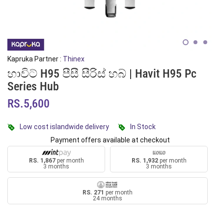
Kapruka Partner :
Thinex
හාවිට් H95 පීසී සීරිස් හබ් | Havit H95 Pc
Series Hub
RS.5,600
Low cost islandwide delivery
In Stock
Payment offers available at checkout
RS. 1,867
per month
RS. 1,932
per month
3 months
3 months
RS. 271
per month
24 months