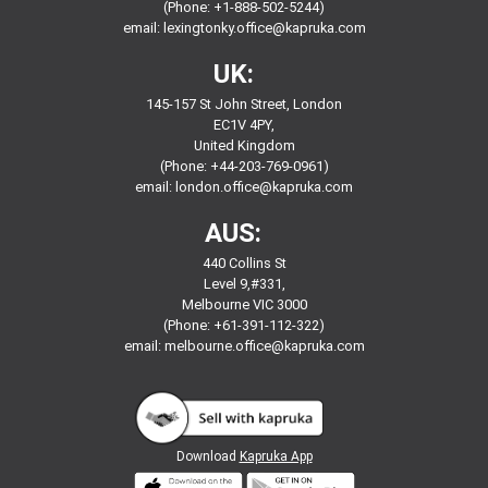
(Phone: +1-888-502-5244)
email:
lexingtonky.office@kapruka.com
UK:
145-157 St John Street, London
EC1V 4PY,
United Kingdom
(Phone: +44-203-769-0961)
email:
london.office@kapruka.com
AUS:
440 Collins St
Level 9,#331,
Melbourne VIC 3000
(Phone: +61-391-112-322)
email:
melbourne.office@kapruka.com
Download
Kapruka App