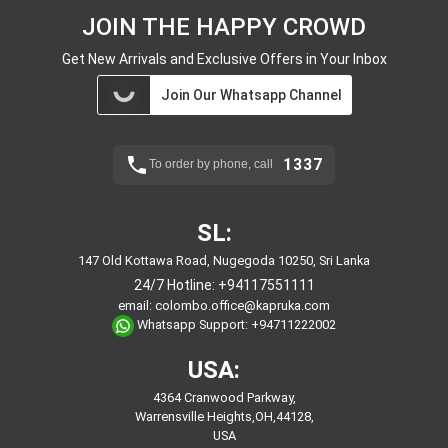
JOIN THE HAPPY CROWD
Get New Arrivals and Exclusive Offers in Your Inbox
Join Our Whatsapp Channel
1337
To order by phone, call
SL:
147 Old Kottawa Road, Nugegoda 10250, Sri Lanka
24/7 Hotline:
+94117551111
email:
colombo.office@kapruka.com
Whatsapp Support:
+94711222002
USA:
4364 Cranwood Parkway,
Warrensville Heights,OH,44128,
USA