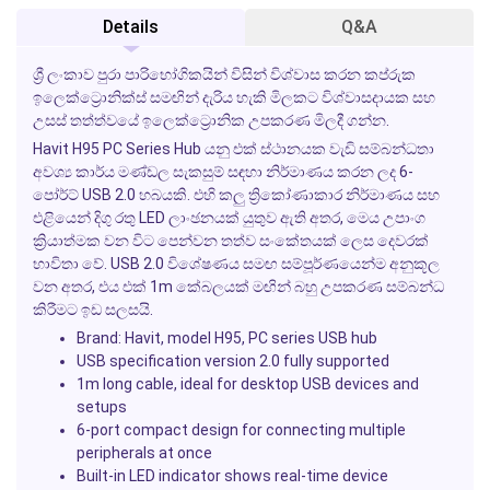
Details
Q&A
ශ්‍රී ලංකාව පුරා පාරිභෝගිකයින් විසින් විශ්වාස කරන කප්රුක
ඉලෙක්ට්‍රොනික්ස් සමඟින් දැරිය හැකි මිලකට විශ්වාසදායක සහ
උසස් තත්ත්වයේ ඉලෙක්ට්‍රොනික උපකරණ මිලදී ගන්න.
Havit H95 PC Series Hub යනු එක් ස්ථානයක වැඩි සම්බන්ධතා
අවශ්‍ය කාර්ය මණ්ඩල සැකසුම් සඳහා නිර්මාණය කරන ලද 6-
පෝර්ට් USB 2.0 හබයකි. එහි කලු ත්‍රිකෝණාකාර නිර්මාණය සහ
එළියෙන් දිගු රතු LED ලාංඡනයක් යුතුව ඇති අතර, මෙය උපාංග
ක්‍රියාත්මක වන විට පෙන්වන තත්ව සංකේතයක් ලෙස දෙවරක්
භාවිතා වේ. USB 2.0 විශේෂණය සමඟ සම්පූර්ණයෙන්ම අනුකූල
වන අතර, එය එක් 1m කේබලයක් මඟින් බහු උපකරණ සම්බන්ධ
කිරීමට ඉඩ සලසයි.
Brand: Havit, model H95, PC series USB hub
USB specification version 2.0 fully supported
1m long cable, ideal for desktop USB devices and
setups
6-port compact design for connecting multiple
peripherals at once
Built-in LED indicator shows real-time device