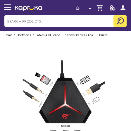
/
/
/
/
Home
Electronics
Cables And Connecters
Power Cables / Adapters And Converters
Thinex