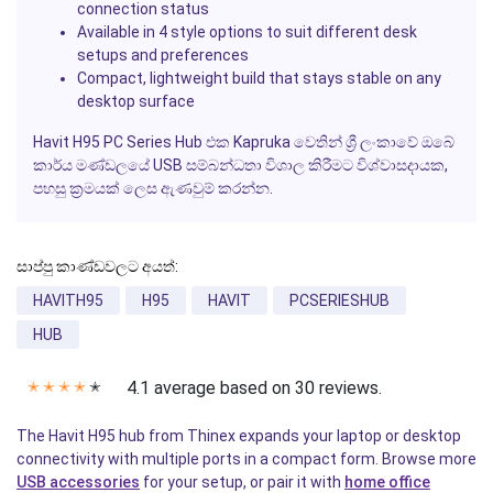
connection status
Available in 4 style options to suit different desk
setups and preferences
Compact, lightweight build that stays stable on any
desktop surface
Havit H95 PC Series Hub එක Kapruka වෙතින් ශ්‍රී ලංකාවේ ඔබේ
කාර්ය මණ්ඩලයේ USB සම්බන්ධතා විශාල කිරීමට විශ්වාසදායක,
පහසු ක්‍රමයක් ලෙස ඇණවුම් කරන්න.
සාප්පු කාණ්ඩවලට අයත්:
HAVITH95
H95
HAVIT
PCSERIESHUB
HUB
4.1 average based on 30 reviews.
✭
✭
✭
✭
✭
The Havit H95 hub from Thinex expands your laptop or desktop
connectivity with multiple ports in a compact form. Browse more
USB accessories
for your setup, or pair it with
home office