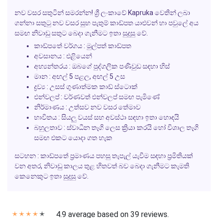
නව වසර සතුටින් සමරන්න! ශ්‍රී ලංකාවේ Kapruka වෙතින් ලබා
ගන්නා සතුටු නව වසර සුභ පැතුම් කාඩ්පත යාළුවන් හා පවුලේ අය
සමඟ නිවාඩු සතුට බෙදා ගැනීමට ඉතා සුදුසු වේ.
කාඩ්පතේ වර්ගය : මුල්පත් කාඩ්පත
අවසානය : එළියෙන්
අභ්‍යන්තරය : ඔබගේ පුද්ගලික පණිවුඩ සඳහා හිස්
මාන : අඟල් 5 පළල, අඟල් 5 උස
ද්‍රව්‍ය : උසස් ගුණාත්මක කාඩ් ස්ටොක්
එන්වලප් : වර්ණවත් එන්වලප් සමඟ පැමිණේ
නිර්මාණය : උත්සව නව වසර තේමාව
භාවිතය : සියලු වයස් සහ අවස්ථා සඳහා ඉතා හොඳයි
බහුලතාව : ස්වාධීන තෑගි ලෙස ක්‍රියා කරයි හෝ විශාල තෑගි
සමඟ එකට යොදා ගත හැක
සටහන : කාඩ්පතේ ප්‍රමාණය පහසු තැපැල් යැවීම සඳහා ප්‍රමිතියක්
වන අතර, නිවාඩු කාලය තුළ හිතවත් බව බෙදා ගැනීමට කැමති
කෙනෙකුට ඉතා සුදුසු වේ.
4.9 average based on 39 reviews.
✭
✭
✭
✭
✭