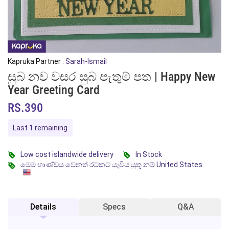
Kapruka Partner :
Sarah-Ismail
සුබ නව වසර සුබ පැතුම් පත | Happy New
Year Greeting Card
RS.390
Last 1 remaining
Low cost islandwide delivery
In Stock
මෙම භාණ්ඩය වෙනත් රටකට යැවිය යුතු නම් United States
Details
Specs
Q&A