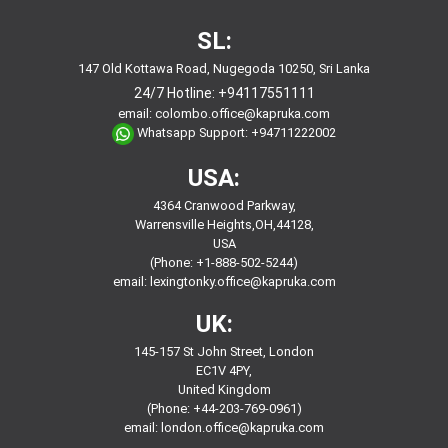
SL:
147 Old Kottawa Road, Nugegoda 10250, Sri Lanka
24/7 Hotline:
+94117551111
email:
colombo.office@kapruka.com
Whatsapp Support:
+94711222002
USA:
4364 Cranwood Parkway,
Warrensville Heights,OH,44128,
USA
(Phone: +1-888-502-5244)
email:
lexingtonky.office@kapruka.com
UK:
145-157 St John Street, London
EC1V 4PY,
United Kingdom
(Phone: +44-203-769-0961)
email:
london.office@kapruka.com