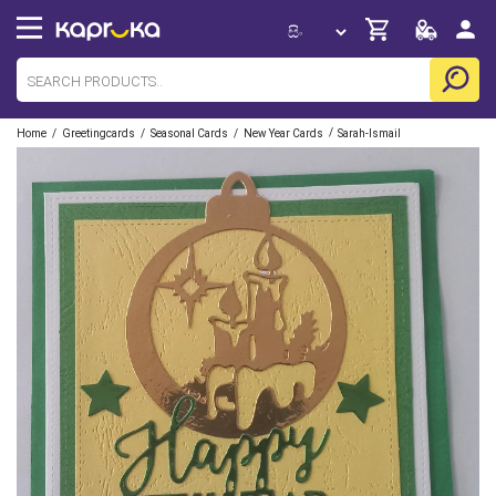
/
/
/
/
Home
Greetingcards
Seasonal Cards
New Year Cards
Sarah-Ismail