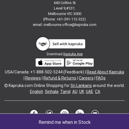
440 Collins St
Level 9,#331,
Melbourne VIC 3000
(Phone: +61-391-112-322)
email:
melbourne.office@kapruka.com
Download
Kapruka App
USA/Canada: +1-888-502-5244 (Feedback) |
Read About Kapruka
|
Reviews
|
Refund & Returns
|
Careers
|
FAQs
Kapruka.com
Online Shopping for
Sri Lankans
around the world.
English
Sinhala
Tamil
AU
UK
UAE
CA
Remind me when in Stock