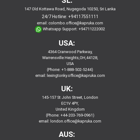
SL:
147 Old Kottawa Road, Nugegoda 10250, Sri Lanka
24/7 Hotline:
+94117551111
email:
colombo.office@kapruka.com
Whatsapp Support:
+94711222002
USA:
4364 Cranwood Parkway,
Warrensville Heights,OH,44128,
USA
(Phone: +1-888-502-5244)
email:
lexingtonky.office@kapruka.com
UK:
145-157 St John Street, London
EC1V 4PY,
United Kingdom
(Phone: +44-203-769-0961)
email:
london.office@kapruka.com
AUS: