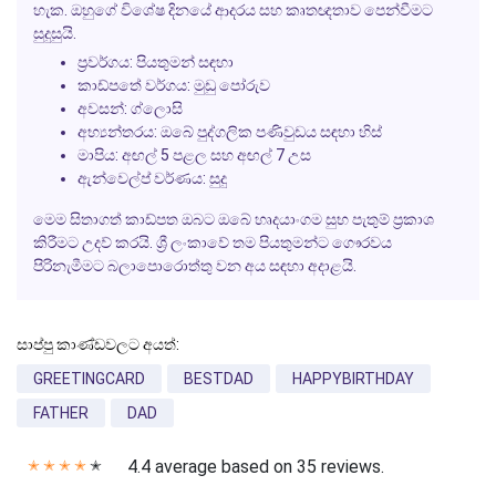
හැක. ඔහුගේ විශේෂ දිනයේ ආදරය සහ කෘතඥතාව පෙන්වීමට
සුදුසුයි.
ප්‍රවර්ගය: පියතුමන් සඳහා
කාඩ්පතේ වර්ගය: මුඩු පෝරුව
අවසන්: ග්ලොසි
අභ්‍යන්තරය: ඔබේ පුද්ගලික පණිවුඩය සඳහා හිස්
මාපිය: අඟල් 5 පළල සහ අඟල් 7 උස
ඇන්වෙල්ප් වර්ණය: සුදු
මෙම සිතාගත් කාඩ්පත ඔබට ඔබේ හෘදයාංගම සුභ පැතුම් ප්‍රකාශ
කිරීමට උදව් කරයි. ශ්‍රී ලංකාවේ තම පියතුමන්ට ගෞරවය
පිරිනැමීමට බලාපොරොත්තු වන අය සඳහා අදාළයි.
සාප්පු කාණ්ඩවලට අයත්:
GREETINGCARD
BESTDAD
HAPPYBIRTHDAY
FATHER
DAD
4.4 average based on 35 reviews.
✭
✭
✭
✭
✭