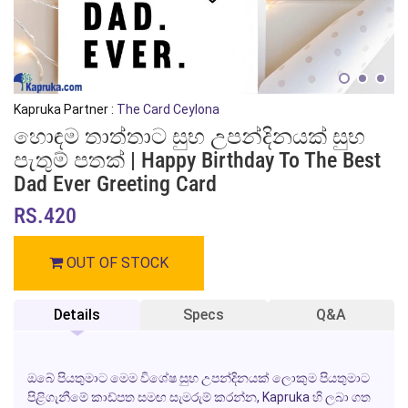
Kapruka Partner :
The Card Ceylona
හොඳම තාත්තාට සුභ උපන්දිනයක් සුභ
පැතුම් පතක් | Happy Birthday To The Best
Dad Ever Greeting Card
RS.420
OUT OF STOCK
Details
Specs
Q&A
ඔබේ පියතුමාට මෙම විශේෂ
සුභ උපන්දිනයක්
ලොකුම පියතුමාට
පිළිගැනීමේ කාඩ්පත සමඟ සැමරුම් කරන්න,
Kapruka
හි ලබා ගත