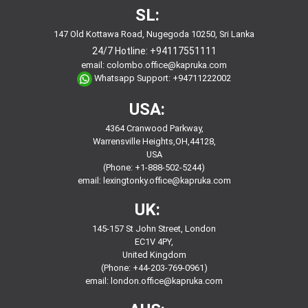
SL:
147 Old Kottawa Road, Nugegoda 10250, Sri Lanka
24/7 Hotline:
+94117551111
email:
colombo.office@kapruka.com
Whatsapp Support:
+94711222002
USA:
4364 Cranwood Parkway,
Warrensville Heights,OH,44128,
USA
(Phone: +1-888-502-5244)
email:
lexingtonky.office@kapruka.com
UK:
145-157 St John Street, London
EC1V 4PY,
United Kingdom
(Phone: +44-203-769-0961)
email:
london.office@kapruka.com