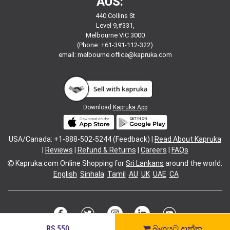
AUS:
440 Collins St
Level 9,#331,
Melbourne VIC 3000
(Phone: +61-391-112-322)
email:
melbourne.office@kapruka.com
Download
Kapruka App
USA/Canada: +1-888-502-5244 (Feedback) |
Read About Kapruka
|
Reviews
|
Refund & Returns
|
Careers
|
FAQs
Kapruka.com
Online Shopping for
Sri Lankans
around the world.
English
Sinhala
Tamil
AU
UK
UAE
CA
RS.550
බෑගයට දාන්න