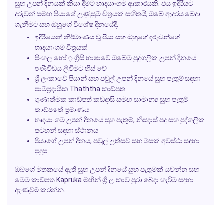
සුභ උපන් දිනයක් කියා දීමට හෘදයාංගම ආකාරයකි. එය ඉදිරියට
දරුවන් සමඟ පියාගේ උණුසුම් චිත්‍රයක් සහිතයි, ඔබේ ආදරය බෙදා
ගැනීමට සහ ඔහුගේ විශේෂ දිනයේදී.
ඉදිරියෙන් නිර්මාණය වූ පියා සහ ඔහුගේ දරුවන්ගේ
හෘදයාංගම චිත්‍රයක්
සිංහල හෝ ඉංග්‍රීසි භාෂාවේ ඔබේම පුද්ගලික උපන් දිනයේ
පණිවිඩය ලිවීමට හිස් වේ
ශ්‍රී ලංකාවේ පියාන් සහ පවුල් උපන් දිනයේ සුභ පැතුම් සඳහා
සාම්ප්‍රදායික
Thaththa
කාඩ්පත
ගුණාත්මක කාඩ්පත් කඩදාසි සමඟ සාමාන්‍ය සුභ පැතුම්
කාඩ්පතේ ප්‍රමාණය
හෘදයාංගම උපන් දිනයේ සුභ පැතුම්, නිසදාස් පද සහ පුද්ගලික
සටහන් සඳහා ස්ථානය
පියාගේ උපන් දිනය, පවුල් උත්සව සහ මසක් අවස්ථා සඳහා
සුදුසු
ඔබගේ මතකයේ ඇති සුභ උපන් දිනයේ සුභ පැතුමක් යවන්න සහ
මෙම කාඩ්පත
Kapruka
මඟින් ශ්‍රී ලංකාව පුරා බෙදා හැරීම සඳහා
ඇණවුම් කරන්න.