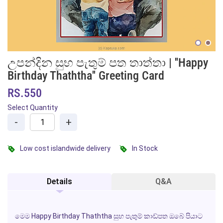
උපන්දින සුභ පැතුම් පත තාත්තා | ''Happy
Birthday Thaththa'' Greeting Card
RS.550
Select Quantity
-
+
Low cost islandwide delivery
In Stock
Details
Q&A
මෙම
Happy Birthday Thaththa
සුභ පැතුම් කාඩ්පත ඔබේ පියාට