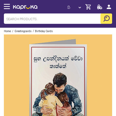
/
/
Home
Greetingcards
Birthday Cards