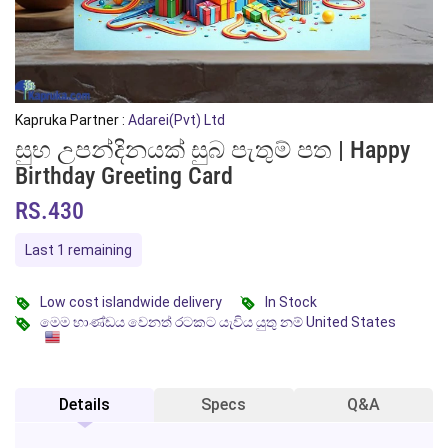
Kapruka Partner :
Adarei(Pvt) Ltd
සුභ උපන්දිනයක් සුබ පැතුම් පත | Happy
Birthday Greeting Card
RS.430
Last 1 remaining
Low cost islandwide delivery
In Stock
මෙම භාණ්ඩය වෙනත් රටකට යැවිය යුතු නම් United States
Details
Specs
Q&A