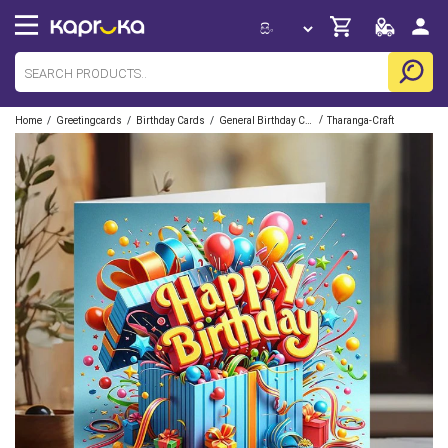
/
/
/
/
Home
Greetingcards
Birthday Cards
General Birthday Cards
Tharanga-Craft