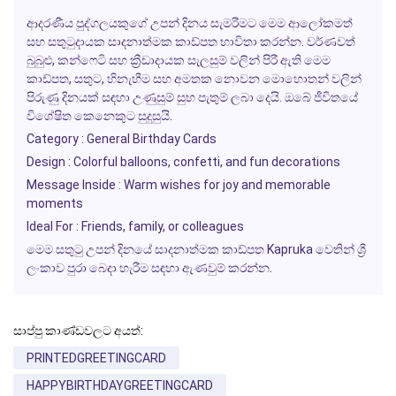
ආදරණීය පුද්ගලයකුගේ උපන් දිනය සැමරීමට මෙම ආලෝකමත්
සහ සතුටුදායක සාදනාත්මක කාඩ්පත භාවිතා කරන්න. වර්ණවත්
බුබුළු, කන්ෆෙටි සහ ක්‍රීඩාදායක සැලසුම් වලින් පිරී ඇති මෙම
කාඩ්පත, සතුට, හිනැහීම සහ අමතක නොවන මොහොතන් වලින්
පිරුණු දිනයක් සඳහා උණුසුම් සුභ පැතුම් ලබා දෙයි. ඔබේ ජීවිතයේ
විශේෂිත කෙනෙකුට සුදුසුයි.
Category : General Birthday Cards
Design : Colorful balloons, confetti, and fun decorations
Message Inside : Warm wishes for joy and memorable
moments
Ideal For : Friends, family, or colleagues
මෙම සතුටු උපන් දිනයේ සාදනාත්මක කාඩ්පත Kapruka වෙතින් ශ්‍රී
ලංකාව පුරා බෙදා හැරීම සඳහා ඇණවුම් කරන්න.
සාප්පු කාණ්ඩවලට අයත්:
PRINTEDGREETINGCARD
HAPPYBIRTHDAYGREETINGCARD