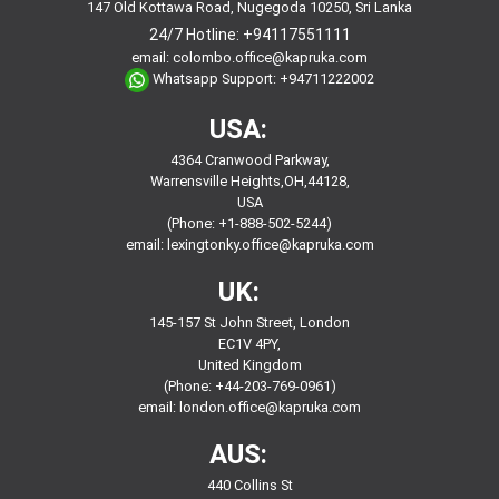
147 Old Kottawa Road, Nugegoda 10250, Sri Lanka
24/7 Hotline:
+94117551111
email:
colombo.office@kapruka.com
Whatsapp Support:
+94711222002
USA:
4364 Cranwood Parkway,
Warrensville Heights,OH,44128,
USA
(Phone: +1-888-502-5244)
email:
lexingtonky.office@kapruka.com
UK:
145-157 St John Street, London
EC1V 4PY,
United Kingdom
(Phone: +44-203-769-0961)
email:
london.office@kapruka.com
AUS:
440 Collins St