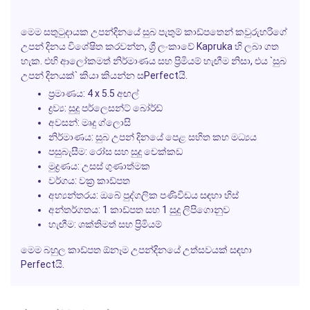
මෙම සතුටුදායක උපන්දිනයේ සුබ පැතුම් කාඩ්පතෙන් කවුරුහරිගේ
උපන් දිනය විශේෂිත කරවන්න, ශ්‍රී ලංකාවේ Kapruka හි ලබා ගත
හැක. එහි ආලෝකමත් නිර්මාණය සහ ප්‍රිමියම් හැඟීම නිසා, එය `සුබ
උපන් දිනයක්` කියා කියන්න සPerfectයි.
ප්‍රමාණය: 4 x 5.5 අඟල්
ද්‍රව්‍ය: සුදු පර්ලෙසන්ට් බෝර්ඩ්
අවසන්: මෘදු ග්ලොසි
නිර්මාණය: සුබ උපන් දිනයේ පෙළ සහිත කහ මධ්‍යය
පසුබැසීම: රෝස සහ සුදු චෙක්කඩ
මුද්‍රණය: උසස් ගුණාත්මක
වර්ගය: වක්‍ර කාඩ්පත
අභ්‍යන්තරය: ඔබේ පුද්ගලික පණිවිඩය සඳහා හිස්
අන්තර්ගතය: 1 කාඩ්පත සහ 1 සුදු ලිපිගොනුව
හැඟීම: ශක්තිමත් සහ ප්‍රිමියම්
මෙම බහුල කාඩ්පත ඕනෑම උපන්දිනයේ උත්සවයක් සඳහා
Perfectයි.