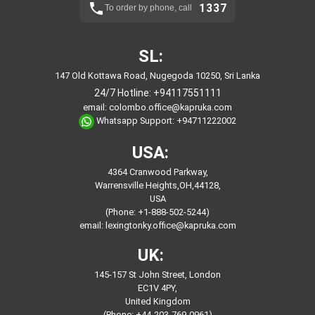
1337
To order by phone, call
SL:
147 Old Kottawa Road, Nugegoda 10250, Sri Lanka
24/7 Hotline:
+94117551111
email:
colombo.office@kapruka.com
Whatsapp Support:
+94711222002
USA:
4364 Cranwood Parkway,
Warrensville Heights,OH,44128,
USA
(Phone: +1-888-502-5244)
email:
lexingtonky.office@kapruka.com
UK:
145-157 St John Street, London
EC1V 4PY,
United Kingdom
(Phone: +44-203-769-0961)