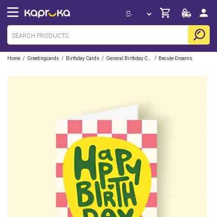
/
/
/
/
Home
Greetingcards
Birthday Cards
General Birthday Cards
Becute-Dreams