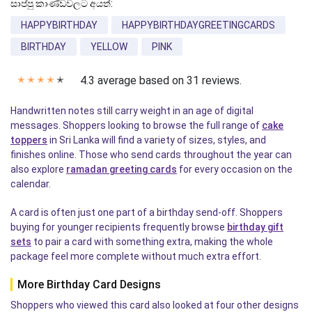
සාප්පු කාණ්ඩවලට අයත්:
HAPPYBIRTHDAY
HAPPYBIRTHDAYGREETINGCARDS
BIRTHDAY
YELLOW
PINK
4.3 average based on 31 reviews.
✭
✭
✭
✭
✭
Handwritten notes still carry weight in an age of digital
messages. Shoppers looking to browse the full range of
cake
toppers
in Sri Lanka will find a variety of sizes, styles, and
finishes online. Those who send cards throughout the year can
also explore
ramadan greeting cards
for every occasion on the
calendar.
A card is often just one part of a birthday send-off. Shoppers
buying for younger recipients frequently browse
birthday gift
sets
to pair a card with something extra, making the whole
package feel more complete without much extra effort.
More Birthday Card Designs
Shoppers who viewed this card also looked at four other designs