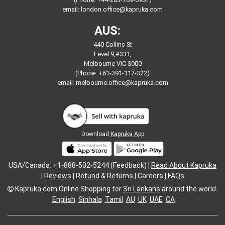
email:
london.office@kapruka.com
AUS:
440 Collins St
Level 9,#331,
Melbourne VIC 3000
(Phone: +61-391-112-322)
email:
melbourne.office@kapruka.com
Download
Kapruka App
USA/Canada: +1-888-502-5244 (Feedback) |
Read About Kapruka
|
Reviews
|
Refund & Returns
|
Careers
|
FAQs
Kapruka.com
Online Shopping for
Sri Lankans
around the world.
English
Sinhala
Tamil
AU
UK
UAE
CA