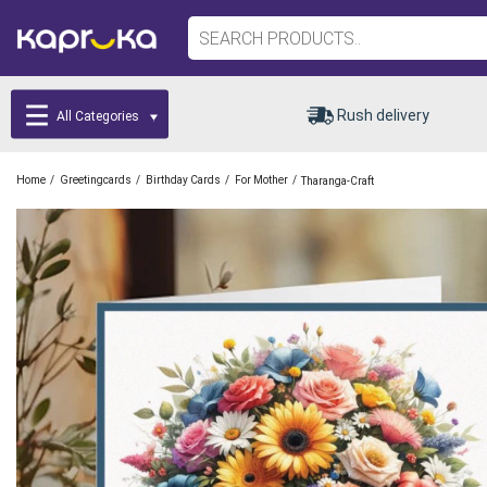
Rush delivery
All Categories
/
/
/
/
Home
Greetingcards
Birthday Cards
For Mother
Tharanga-Craft