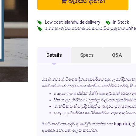
බෑගයට දාන්න
Low cost islandwide delivery
In Stock
මෙම භාණ්ඩය වෙනත් රටකට යැවිය යුතු නම් Unit
Details
Specs
Q&A
ඔබේ මවගේ විශේෂ දිනය සැමරීමට
සුභ උපන්දිනය
කා
කාඩ්පත් ඔබේ ආදරය සහ ස්තූතිය පෙන්වීමට නිවැරදි 
හෘදයාංගම පණිවිඩ:
මිහිරි සහ අර්ථවත් වචන අඩ
සිතන ලද නිර්මාණ:
සුන්දර මල් සහ ආකර්ෂණීය ච
මාන්සිකව නිවැරදි:
ස්තූතිය, ආදරය සහ ගෞරවය
ඉහළ ගුණාත්මක කාර්මිකත්වය:
ඇය ආදරයෙන් 
ඔබේ කාඩ්පත අදම ඇණවුම් කරන්න සහ
Kapruka
, 
අමතක නොවන ලෙස කරන්න.