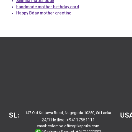
Sinhala matha book
handmade mother birthday card
Happy Bday mother greeting
147 Old Kottawa Road, Nugegoda 10250, Sri Lanka
SL:
USA
24/7 Hotline:
+94117551111
email:
colombo.office@kapruka.com
Whatsapp Support:
+94711222002