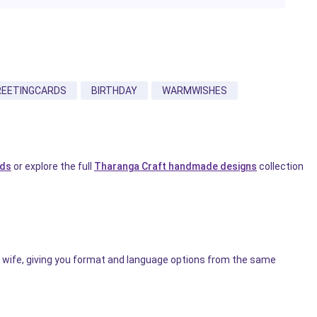
REETINGCARDS
BIRTHDAY
WARMWISHES
rds
or explore the full
Tharanga Craft handmade designs
collection
er wife, giving you format and language options from the same