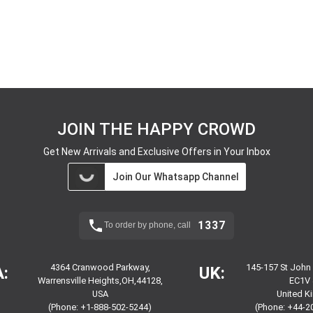
JOIN THE HAPPY CROWD
Get New Arrivals and Exclusive Offers in Your Inbox
Join Our Whatsapp Channel
1337
To order by phone, call
4364 Cranwood Parkway,
145-157 St John
:
UK:
Warrensville Heights,OH,44128,
EC1V 
USA
United 
(Phone: +1-888-502-5244)
(Phone: +44-2