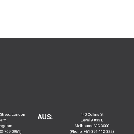
 Street, London
440 Collins St
AUS:
4PY,
Level 9,#331,
Kingdom
Melbourne VIC 3000
03-769-0961)
(Phone: +61-391-112-322)