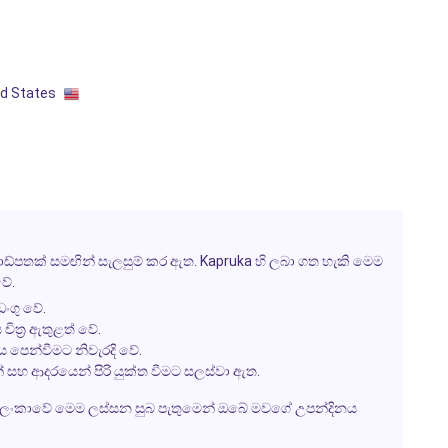
ed States
ඩ්පතක් සමඟින් සැලසුම් කර ඇත.
Kapruka
හි ලබා ගත හැකි මෙම
වේ.
ංගු වේ.
ිත්‍ර ඇතුළත් වේ.
 පෙන්වීමට නිවැරදි වේ.
සහ ආදරයෙන් පිරි යුක්ත වීමට සලස්වා ඇත.
ශ්‍රී ලංකාවේ මෙම ලස්සන සුබ පැතුමෙන් ඔබේ මවගේ උපන්දිනය