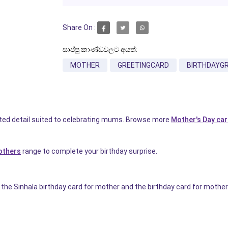
Share On :
සාප්පු කාණ්ඩවලට අයත්:
MOTHER
GREETINGCARD
BIRTHDAYG
ted detail suited to celebrating mums. Browse more
Mother's Day ca
mothers
range to complete your birthday surprise.
g the Sinhala birthday card for mother and the birthday card for moth