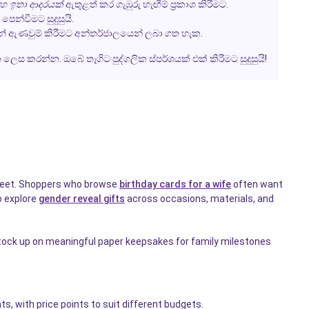
සහ
ඉතා ආදරයක්
ඇතුළත් කර ගැඹුරු හැඟීම් ප්‍රකාශ කිරීමට.
න්වීමට සුදුසුයි.
ෙන් ඇණවුම් කිරීමට අන්තර්ජාලයෙන් ලබා ගත හැක.
 කරන්න. ඔබේ තෑගිට පුද්ගලික ස්පර්ශයක් එක් කිරීමට සුදුසුයි!
sheet. Shoppers who browse
birthday cards for a wife
often want
o explore
gender reveal gifts
across occasions, materials, and
stock up on meaningful paper keepsakes for family milestones
, with price points to suit different budgets.