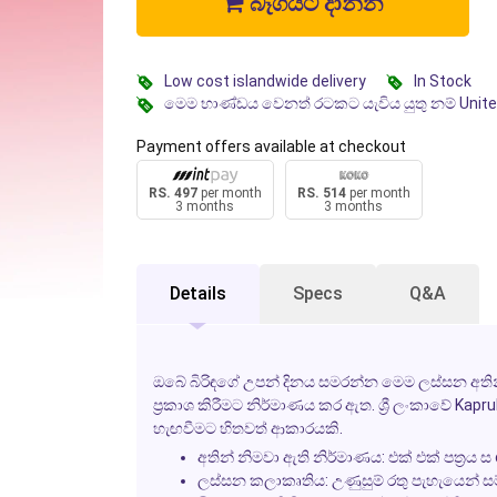
බෑගයට දාන්න
Low cost islandwide delivery
In Stock
මෙම භාණ්ඩය වෙනත් රටකට යැවිය යුතු නම් Unit
Payment offers available at checkout
RS. 497
per month
RS. 514
per month
3 months
3 months
Details
Specs
Q&A
ඔබේ බිරිඳගේ උපන් දිනය සමරන්න මෙම ලස්සන අතින
ප්‍රකාශ කිරීමට නිර්මාණය කර ඇත. ශ්‍රී ලංකාවේ Kap
හැඟවීමට හිතවත් ආකාරයකි.
අතින් නිමවා ඇති නිර්මාණය:
එක් එක් පත‍්‍
ලස්සන කලාකෘතිය:
උණුසුම් රතු පැහැයෙන් ස