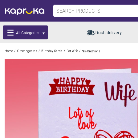
Rush delivery
All Categories
/
/
/
/
Home
Greetingcards
Birthday Cards
For Wife
Ns-Creations