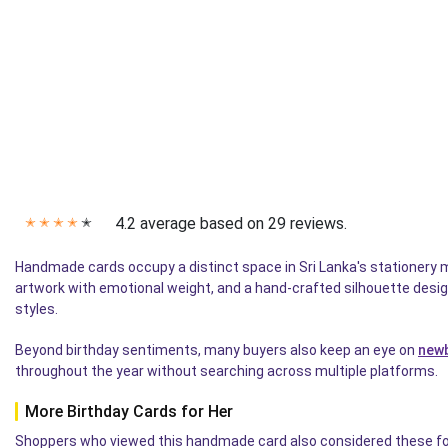
4.2 average based on 29 reviews.
✭
✭
✭
✭
✭
Handmade cards occupy a distinct space in Sri Lanka's stationery
artwork with emotional weight, and a hand-crafted silhouette design
styles.
Beyond birthday sentiments, many buyers also keep an eye on
newb
throughout the year without searching across multiple platforms.
More Birthday Cards for Her
Shoppers who viewed this handmade card also considered these four s