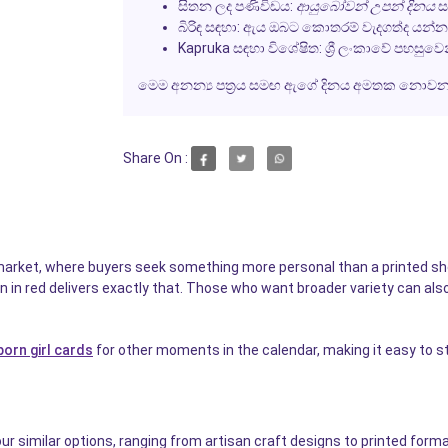
සිතන ලද පණිවිඩය:
ආයුබෝවන් උපන් දිනය
බිරිඳ සඳහා:
ඇය ඔබට කොතරම් වැදගත්ද යන්න පෙ
Kapruka සඳහා විශේෂිත:
ශ්‍රී ලංකාවේ පහසුව
මෙම අනන්‍ය පත‍්‍රය සමඟ ඇගේ දිනය අමතක නොවන ලෙස
Share On :
 market, where buyers seek something more personal than a printed 
 in red delivers exactly that. Those who want broader variety can als
orn girl cards
for other moments in the calendar, making it easy to 
imilar options, ranging from artisan craft designs to printed formats