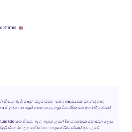
ed States
් නිමවා ඇති සාදන පත‍්‍රය සමඟ, ඔබේ ආදරය සහ කෘතඥතාව
ruka හි ලබා ගත හැකි මෙම පත‍්‍රය, ඇය විශේෂිත සහ ආදරණීය බවක්
රය ස cuidado කර නිමවා ඇත, ඇගේ උපන් දිනය අමතක නොවන ලෙස.
ම්පූර්ණ කරන ලද සෙරීන් සහ හෘදය නිර්මාණයක් අඩංගු වේ.