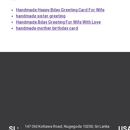
Handmade Happy Bday Greeting Card For Wife
handmade sister greeting
Handmade Bday Greeting For Wife With Love
handmade mother birthday card
147 Old Kottawa Road, Nugegoda 10250, Sri Lanka
SL:
USA