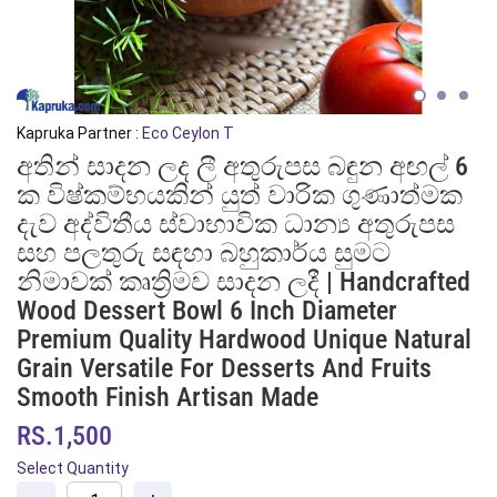
Kapruka Partner :
Eco Ceylon T
අතින් සාදන ලද ලී අතුරුපස බඳුන අඟල් 6
ක විෂ්කම්භයකින් යුත් වාරික ගුණාත්මක
දැව අද්විතීය ස්වාභාවික ධාන්‍ය අතුරුපස
සහ පලතුරු සඳහා බහුකාර්ය සුමට
නිමාවක් කෘත්‍රිමව සාදන ලදී | Handcrafted
Wood Dessert Bowl 6 Inch Diameter
Premium Quality Hardwood Unique Natural
Grain Versatile For Desserts And Fruits
Smooth Finish Artisan Made
RS.1,500
Select Quantity