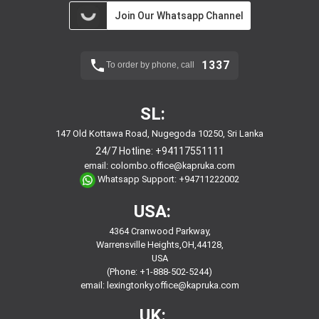
Join Our Whatsapp Channel
1337
To order by phone, call
SL:
147 Old Kottawa Road, Nugegoda 10250, Sri Lanka
24/7 Hotline:
+94117551111
email:
colombo.office@kapruka.com
Whatsapp Support:
+94711222002
USA:
4364 Cranwood Parkway,
Warrensville Heights,OH,44128,
USA
(Phone: +1-888-502-5244)
email:
lexingtonky.office@kapruka.com
UK: