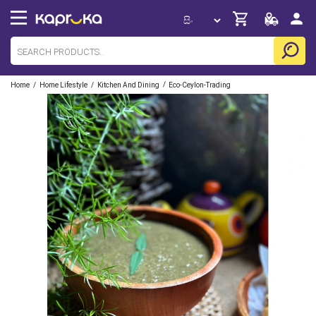
/
/
/
Home
Home Lifestyle
Kitchen And Dining
Eco-Ceylon-Trading