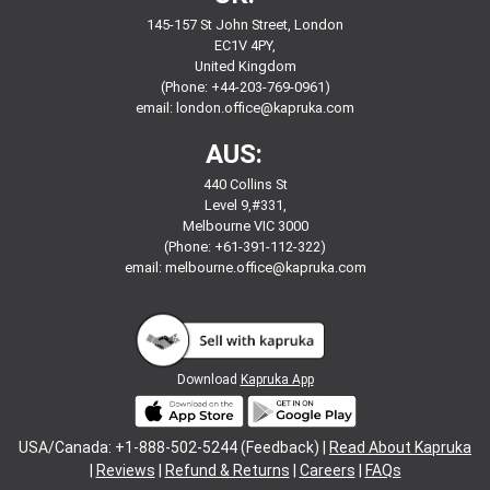
145-157 St John Street, London
EC1V 4PY,
United Kingdom
(Phone: +44-203-769-0961)
email:
london.office@kapruka.com
AUS:
440 Collins St
Level 9,#331,
Melbourne VIC 3000
(Phone: +61-391-112-322)
email:
melbourne.office@kapruka.com
Download
Kapruka App
USA/Canada: +1-888-502-5244 (Feedback) |
Read About Kapruka
|
Reviews
|
Refund & Returns
|
Careers
|
FAQs