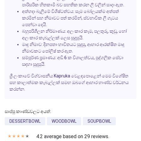
පාරිසරික හිතකාමී බව සහතික කරන ලී වලින් සාදා ඇත.
අත්හදා බැලීමේ විශිෂ්ටත්වය:
සෑම බෝලයක්ම අත්පත්
කරමින් සහ නිමාවට පත් කරමින්, ස්වභාවික ලී ගැටය
පෙන්වා දෙයි.
බහුපරිශීලන නිර්මාණය:
අලංකාර කෑම, පලතුරු, කුඩු, හෝ
අලංකාර කැබැල්ලක් ලෙස සුදුසුයි.
මෘදු නිමාව:
දිනපතා භාවිතයට සුදුසු, ආහාර ආරක්ෂිත මෘදු
නිමාවකට පෝලිෂ් කර ඇත.
සම්පූර්ණ ප්‍රමාණය:
අඩි 6 ක විශාලත්වය, පුද්ගලික සේවා
සඳහා සුදුසුයි.
ශ්‍රී ලංකාවේ විශ්වාසනීය
Kapruka
වෙළඳපොළෙන් මෙම විශේෂිත
සහ කාලාත්මක කැබැල්ලක් සමඟ ඔබගේ ආහාර භාණ්ඩ වර්ධනය
කරන්න.
සාප්පු කාණ්ඩවලට අයත්:
DESSERTBOWL
WOODBOWL
SOUPBOWL
4.2 average based on 29 reviews.
✭
✭
✭
✭
✭