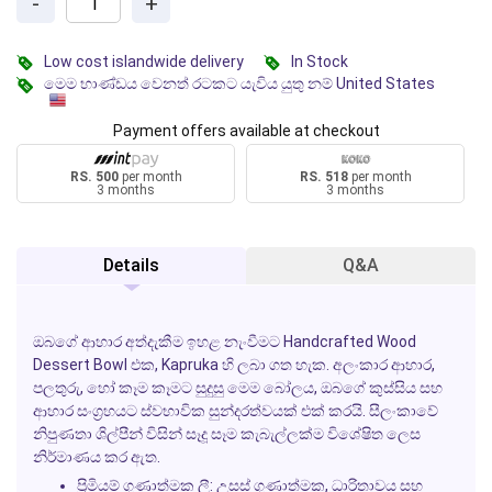
-
+
Low cost islandwide delivery
In Stock
මෙම භාණ්ඩය වෙනත් රටකට යැවිය යුතු නම් United States
Payment offers available at checkout
RS. 500
per month
RS. 518
per month
3 months
3 months
Details
Q&A
ඔබගේ ආහාර අත්දැකීම ඉහළ නැංවීමට
Handcrafted Wood
Dessert Bowl
එක,
Kapruka
හි ලබා ගත හැක. අලංකාර ආහාර,
පලතුරු, හෝ කෑම කෑමට සුදුසු මෙම බෝලය, ඔබගේ කුස්සිය සහ
ආහාර සංග්‍රහයට ස්වභාවික සුන්දරත්වයක් එක් කරයි. සීලංකාවේ
නිපුණතා ශිල්පීන් විසින් සෑදූ සෑම කැබැල්ලක්ම විශේෂිත ලෙස
නිර්මාණය කර ඇත.
ප්‍රිමියම් ගුණාත්මක ලී:
උසස් ගුණාත්මක, ධාරිතාවය සහ