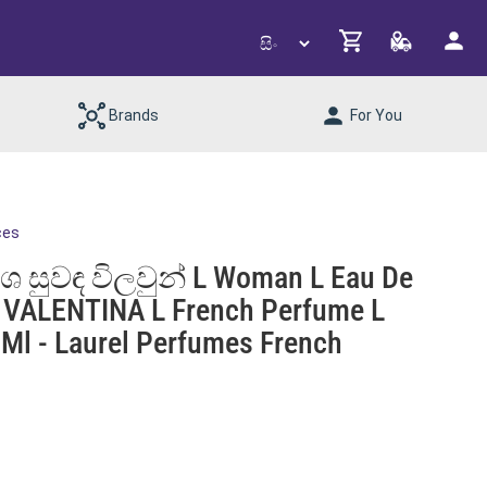
Brands
For You
ces
ංශ සුවඳ විලවුන් L Woman L Eau De
L VALENTINA L French Perfume L
 Ml - Laurel Perfumes French