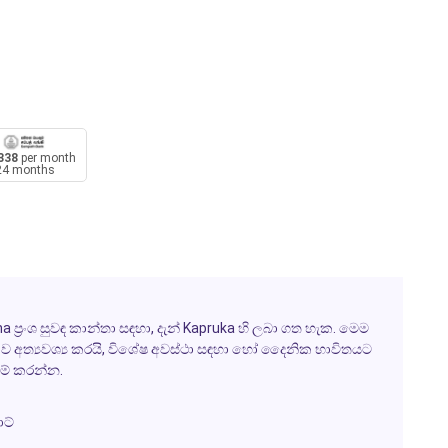
338
per month
24 months
‍රංශ සුවඳ කාන්තා සඳහා, දැන් Kapruka හි ලබා ගත හැක. මෙම
හිරියාව අත්‍යවශ්‍ය කරයි, විශේෂ අවස්ථා සඳහා හෝ දෛනික භාවිතයට
වුම් කරන්න.
ට්