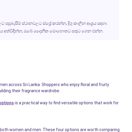
සුබැසීම් ස්ථානවලට ස්ප්‍රේ කරන්න, දිගු කාලීන ආශ්‍රය සඳහා.
ාණ ශිල්පය අත්විඳින්න, ඔබේ දෛනික මොහොතට සතුට ගෙන එන්න.
men across Sri Lanka. Shoppers who enjoy floral and fruity
lding their fragrance wardrobe.
 options
is a practical way to find versatile options that work for
 for both women and men. These four options are worth comparing