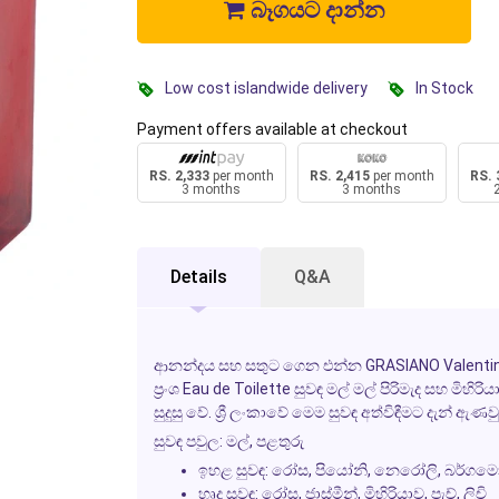
බෑගයට දාන්න
Low cost islandwide delivery
In Stock
Payment offers available at checkout
RS. 2,333
per month
RS. 2,415
per month
RS. 
3 months
3 months
Details
Q&A
ආනන්දය සහ සතුට ගෙන එන්න GRASIANO Valentina ප්
ප්‍රංශ Eau de Toilette සුවඳ මල් මල් පිරිමැද සහ මි
සුදුසු වේ. ශ්‍රී ලංකාවේ මෙම සුවඳ අත්විඳීමට දැන් ඇණ
සුවඳ පවුල: මල්, පළතුරු
ඉහළ සුවඳ: රෝස, පියෝනි, නෙරෝලි, බර්ගමො
හෘද සුවඳ: රෝස, ජාස්මීන්, මිහිරියාව, පැච්, ලිචි