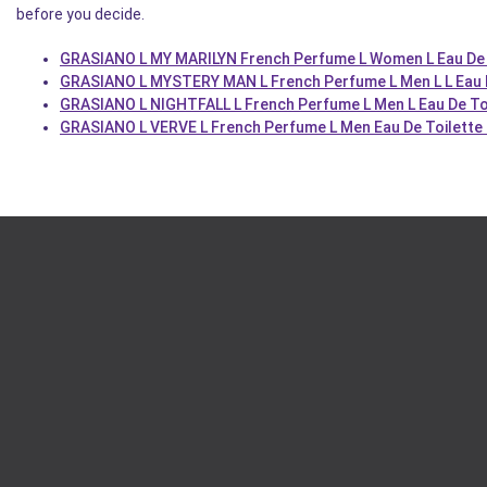
before you decide.
GRASIANO L MY MARILYN French Perfume L Women L Eau De T
GRASIANO L MYSTERY MAN L French Perfume L Men L L Eau D
GRASIANO L NIGHTFALL L French Perfume L Men L Eau De Toi
GRASIANO L VERVE L French Perfume L Men Eau De Toilette 