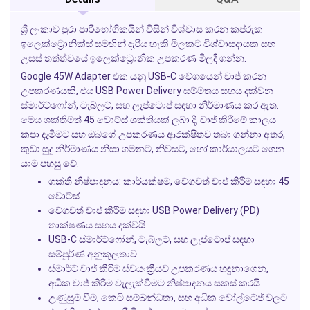
ශ්‍රී ලංකාව පුරා පාරිභෝගිකයින් විසින් විශ්වාස කරන කප්රුක
ඉලෙක්ට්‍රොනික්ස් සමඟින් දැරිය හැකි මිලකට විශ්වාසදායක සහ
උසස් තත්ත්වයේ ඉලෙක්ට්‍රොනික උපකරණ මිලදී ගන්න.
Google 45W Adapter එක යනු USB-C වේගයෙන් චාජ් කරන
උපකරණයකි, එය USB Power Delivery සම්මතය සහය දක්වන
ස්මාර්ට්ෆෝන්, ටැබ්ලට්, සහ ලැප්ටොප් සඳහා නිර්මාණය කර ඇත.
මෙය ශක්තිමත් 45 වොට්ස් ශක්තියක් ලබා දී, චාජ් කිරීමේ කාලය
කපා දැමීමට සහ ඔබගේ උපකරණය ආරක්ෂිතව තබා ගන්නා අතර,
කුඩා සුදු නිර්මාණය නිසා ගමනට, නිවසට, හෝ කාර්යාලයට ගෙන
යාම පහසු වේ.
ශක්ති නිෂ්පාදනය: කාර්යක්ෂම, වේගවත් චාජ් කිරීම සඳහා 45
වොට්ස්
වේගවත් චාජ් කිරීම සඳහා USB Power Delivery (PD)
තාක්ෂණය සහය දක්වයි
USB-C ස්මාර්ට්ෆෝන්, ටැබ්ලට්, සහ ලැප්ටොප් සඳහා
සම්පූර්ණ අනුකූලතාව
ස්මාර්ට් චාජ් කිරීම ස්වයංක්‍රීයව උපකරණය හඳුනාගෙන,
අධික චාජ් කිරීම වැලැක්වීමට නිෂ්පාදනය සකස් කරයි
උණුසුම් වීම, කෙටි සම්බන්ධතා, සහ අධික වෝල්ටේජ් වලට