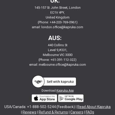
UK:
145-157 St John Street, London
EC1V 4PY,
United Kingdom
(Phone: +44-203-769-0961)
email:
london.office@kapruka.com
AUS:
440 Collins St
Level 9,#331,
Melbourne VIC 3000
(Phone: +61-391-112-322)
email:
melbourne.office@kapruka.com
Download
Kapruka App
USA/Canada: +1-888-502-5244 (Feedback) |
Read About Kapruka
|
Reviews
|
Refund & Returns
|
Careers
|
FAQs