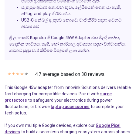
එරෙහි ආරක්ෂාකාරී විශේෂාංග බොහෝ ඇත
සැකසුම් අවශ්‍ය නොවන කුඩා, ලේසියෙන් ගෙන යා හැකි,
පPlug-and-play නිර්මාණය
USB-C කේබල් ඇතුළුව නොවේ; චාජ් කිරීම සඳහා වෙනම
අවශ්‍ය වේ
ශ්‍රී ලංකාවේ Kapruka හි Google 45W Adapter එක මිලදී ගන්න,
දෛනික භාවිතය, තෑගි, හෝ කාර්යාල අවශ්‍යතා සඳහා විශ්වාසනීය,
ගමනට සුදුසු චාජ් කිරීමේ විසඳුමක් ලබා ගන්න.
4.7 average based on 38 reviews.
✭
✭
✭
✭
✭
This Google 45w adapter from Innovink Solutions delivers reliable
fast charging for compatible devices. Pair it with
surge
protectors
to safeguard your electronics during power
fluctuations, or browse
laptop accessories
to complete your
tech setup.
If you own multiple Google devices, explore our
Google Pixel
devices
to build a seamless charging ecosystem across phones