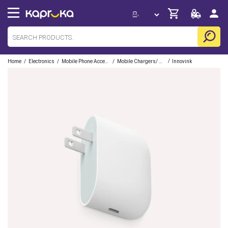
/
/
/
/
Home
Electronics
Mobile Phone Accessories
Mobile Chargers/ Cables/ Adapter/ Docks
Innovink