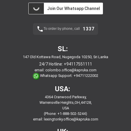
Join Our Whatsapp Channel
1337
To order by phone, call
SL:
147 Old Kottawa Road, Nugegoda 10250, Sri Lanka
24/7 Hotline:
+94117551111
email:
colombo.office@kapruka.com
Whatsapp Support:
+94711222002
USA:
4364 Cranwood Parkway,
Warrensville Heights,OH,44128,
USA
(Phone: +1-888-502-5244)
email:
lexingtonky.office@kapruka.com