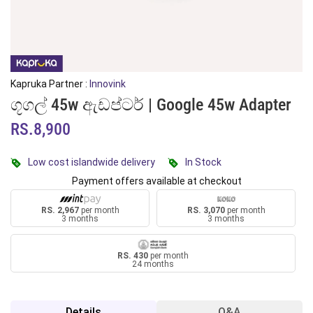
Kapruka Partner :
Innovink
ගූගල් 45w ඇඩප්ටර් | Google 45w Adapter
RS.8,900
Low cost islandwide delivery
In Stock
Payment offers available at checkout
RS. 2,967
per month
RS. 3,070
per month
3 months
3 months
RS. 430
per month
24 months
Details
Q&A