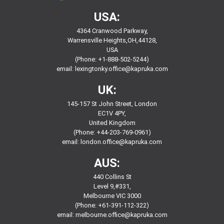
USA:
4364 Cranwood Parkway,
Warrensville Heights,OH,44128,
USA
(Phone: +1-888-502-5244)
email:
lexingtonky.office@kapruka.com
UK:
145-157 St John Street, London
EC1V 4PY,
United Kingdom
(Phone: +44-203-769-0961)
email:
london.office@kapruka.com
AUS:
440 Collins St
Level 9,#331,
Melbourne VIC 3000
(Phone: +61-391-112-322)
email:
melbourne.office@kapruka.com