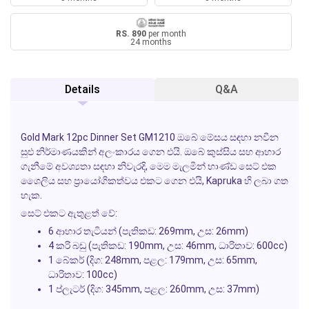
RS. 890
per month
24 months
Details
Q&A
Gold Mark 12pc Dinner Set GM1210
ඔබේ මේසය සඳහා නවීන
සුළු නිර්මාණයකින් අලංකාරය ගෙන එයි. ඔබේ කුස්සිය සහ ආහාර
ගැනීමේ අවශ්‍යතා සඳහා නිවැරදි, මෙම මැලමින් භාණ්ඩ සෙට් එක
ශෛලිය සහ ප්‍රායෝගිකත්වය එකට ගෙන එයි,
Kapruka
හි ලබා ගත
හැක.
සෙට් එකට ඇතුළත් වේ:
6 ආහාර තැටියන් (පැතිකඩ: 269mm, උස: 26mm)
4 කරි බඩු (පැතිකඩ: 190mm, උස: 46mm, ධාරිතාව: 600cc)
1 බේකර් (දිග: 248mm, පළල: 179mm, උස: 65mm,
ධාරිතාව: 100cc)
1 ප්ලැටර් (දිග: 345mm, පළල: 260mm, උස: 37mm)