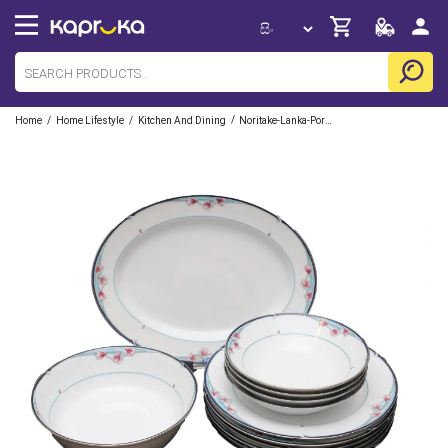
/
/
/
Home
Home Lifestyle
Kitchen And Dining
Noritake-Lanka-Porcelain-Pvt-Ltd