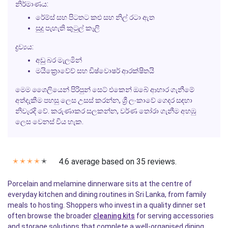
නිර්මාණය:
රේම්ස් සහ පිටතට කළු සහ නිල් රටා ඇත
සුදු පැහැති කුටුල් කෑලි
ද්‍රව්‍යය:
අඩු බර මැලමින්
මයික්‍රොවේව් සහ ඩිෂ්වොෂර් ආරක්ෂිතයි
මෙම ශෛලියෙන් පිරිපුන් සෙට් එකෙන් ඔබේ ආහාර ගැනීමේ
අත්දැකීම පහසු ලෙස උසස් කරන්න, ශ්‍රී ලංකාවේ ගෙදර සඳහා
නිවැරදි වේ. කරුණාකර සලකන්න, වර්ණ තෝරා ගැනීම අහඹු
ලෙස වෙනස් විය හැක.
4.6 average based on 35 reviews.
✭
✭
✭
✭
✭
Porcelain and melamine dinnerware sits at the centre of
everyday kitchen and dining routines in Sri Lanka, from family
meals to hosting. Shoppers who invest in a quality dinner set
often browse the broader
cleaning kits
for serving accessories
and storage solutions that complete a well-organised dining