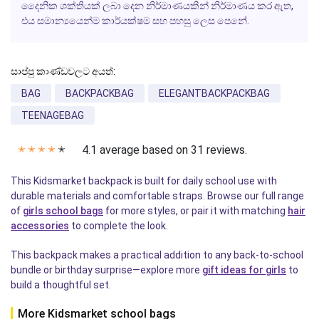
දෛනික ශක්තියක් ලබා දෙන නිර්මාණයකින් නිර්මාණය කර ඇත,
එය සමාන්‍යයෙන්ම කාර්යක්ෂම සහ පහසු ලෙස පෙනේ.
සාප්පු කාණ්ඩවලට අයත්:
BAG
BACKPACKBAG
ELEGANTBACKPACKBAG
TEENAGEBAG
4.1 average based on 31 reviews.
✭
✭
✭
✭
✭
This Kidsmarket backpack is built for daily school use with
durable materials and comfortable straps. Browse our full range
of
girls school bags
for more styles, or pair it with matching
hair
accessories
to complete the look.
This backpack makes a practical addition to any back-to-school
bundle or birthday surprise—explore more
gift ideas for girls
to
build a thoughtful set.
More Kidsmarket school bags