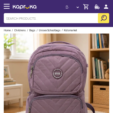
/
/
/
/
Home
Childrens
Bags
Unisex Schoolbags
Kidsmarket