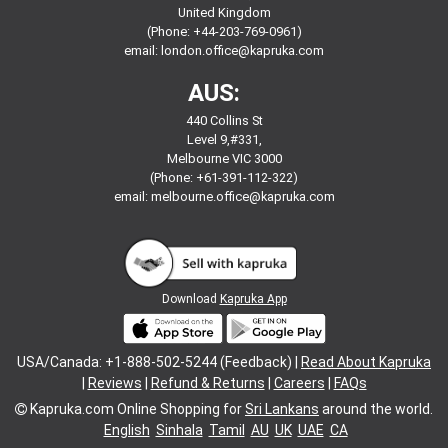
United Kingdom
(Phone: +44-203-769-0961)
email:
london.office@kapruka.com
AUS:
440 Collins St
Level 9,#331,
Melbourne VIC 3000
(Phone: +61-391-112-322)
email:
melbourne.office@kapruka.com
Download
Kapruka App
USA/Canada: +1-888-502-5244 (Feedback) |
Read About Kapruka
|
Reviews
|
Refund & Returns
|
Careers
|
FAQs
Kapruka.com
Online Shopping for
Sri Lankans
around the world.
English
Sinhala
Tamil
AU
UK
UAE
CA