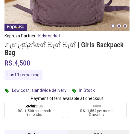
Kapruka Partner :
Kidsmarket
ගැහැණුන්ගේ බෑග් බෑග් | Girls Backpack
Bag
RS.4,500
Last 1 remaining
Low cost islandwide delivery
In Stock
Payment offers available at checkout
RS. 1,500
per month
RS. 1,552
per month
3 months
3 months