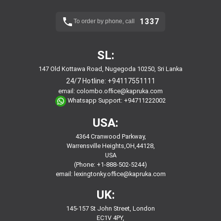
1337
To order by phone, call
SL:
147 Old Kottawa Road, Nugegoda 10250, Sri Lanka
24/7 Hotline:
+94117551111
email:
colombo.office@kapruka.com
Whatsapp Support:
+94711222002
USA:
4364 Cranwood Parkway,
Warrensville Heights,OH,44128,
USA
(Phone: +1-888-502-5244)
email:
lexingtonky.office@kapruka.com
UK:
145-157 St John Street, London
EC1V 4PY,