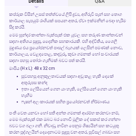
Details
Q&A
කප්රුක විසින් උසස් තත්ත්වයේ ලිපි ද්‍රව්‍ය, අභිරුචි පෑන් සහ තොග
කාර්යාල සැපයුම් රාශියක් සපයන අතර, ඒවා ඉක්මනින් බෙදා හැරීම
සිදු කරයි.
මෙම සුන්දර කාන්තා බැක්පැක් එක යුවල සහ තරුණ කාන්තාවන්
සඳහා අතිශය සුදුසු, දෛනික සහකාරයකි. එහි අද්විතීය, ශෛලී
මුද්‍රණය එය ප්‍රයෝජනවත් පාසල් බෑගයක් ලෙසින් පමණක් නොව,
කාර්යාලය, වෙළඳපොළ, කඳවුරු, කුඩා ගමනක් හෝ සංචාරයක්
සඳහා පහසු තෝරා ගැනීමක් බවට පත් කරයි.
මාපිය (H x L): 48 x 32 cm
සුවපහසු අනුකූලතාවයක් සඳහා අඩු කළ හැකි දෙකේ
අතුරුපස කන්ද
ඉතා ලේසියෙන් ගෙන යා හැකි, ලේසියෙන් ගෙන යා හැකි
හැඟීම
ෆැෂන් අලංකාරයක් සහිත ප්‍රයෝජනවත් නිර්මාණය
පංති වෙත යනවා හෝ සති අන්ත ගමනක් ආරම්භ කරනවා නම්,
මෙම බැක්පැක් එක ඔබට බර නොවී මූලික දේ සකස් කර ගන්නා
බවට වග බලා ගනී. නිවාඩු, නවීන පෙනුම ශිෂ්‍යයින් සහ කටයුතු
කරන පුද්ගලයින් දෙදෙනාටම සුදුසු වන අතර, සුවිසල් ගබඩා සහ