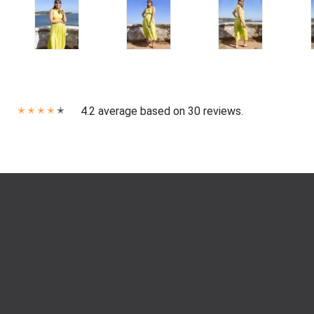
4.2 average based on 30 reviews.
✭
✭
✭
✭
✭