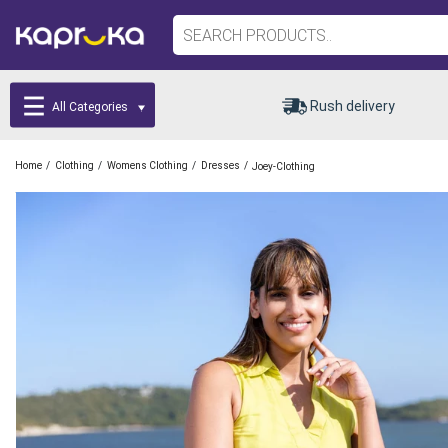
Rush delivery
All Categories
/
/
/
/
Home
Clothing
Womens Clothing
Dresses
Joey-Clothing