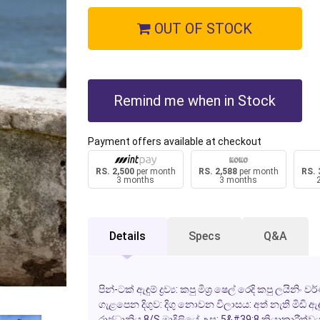
OUT OF STOCK
Remind me when in Stock
Payment offers available at checkout
RS. 2,500
per month
RS. 2,588
per month
RS. 
3 months
3 months
Details
Specs
Q&A
පින්-ටක් ඇඳුම් ද්‍රව්‍ය: කපු මිශ්‍ර ෂෙල් රෙදි කපු ල
ගැළපෙන දිගුව: දිගු නොවන විලාසය: අත් නැති මිඩි ඇඳු
රාජධානිය 8/S මාදිලියේ උස: 5&#39;8 ක්‍රියාකාරීත්වය