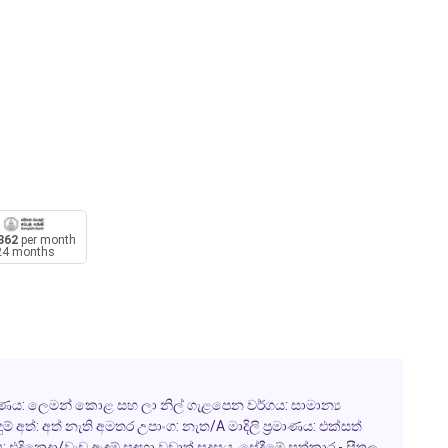
362
per month
24 months
යිනිං වර්ණය: ලෙමන් කොළ සහ ලා නිල් ගැළපෙන වර්ගය: සාමාන්‍ය
ම් අත්: අත් නැති අමතර උපාංග: නැත/A මාදිලි ප්‍රමාණය: එක්සත්
: එදිනෙදා/වැඩ ඇඳුම් සඳහා වඩාත් සුදුසුය. සේදීමේ සත්කාර - සීතල