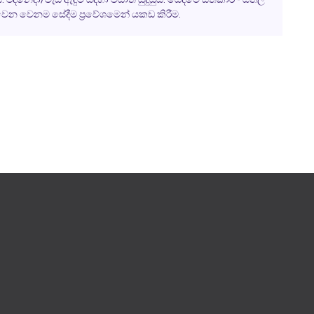
 වෙන වෙනම සේදීම ප්‍රවේශමෙන් යකඩ කිරීම.