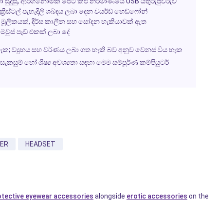
හා සුදුසු, ආර්ගනොමික ජෙට් කළු නිර්මාණයේ USB යතුරුපුවරුව
ිස්ටල් පැහැදිලි ශබ්දය ලබා දෙන වයර්ඩ් හෙඩ්ෆෝන්
ීම් මූලිකයක්, දීර්ඝ කාලීන සහ සෝදන හැකියාවක් ඇත
මවුස් පෑඩ් එකක් ලබා දේ
ැක; ව්‍යුහය සහ වර්ණය ලබා ගත හැකි බව අනුව වෙනස් විය හැක
 සැකසුම් හෝ ශිෂ්‍ය අවශ්‍යතා සඳහා මෙම සම්පූර්ණ කම්පියුටර්
ER
HEADSET
otective eyewear accessories
alongside
erotic accessories
on the