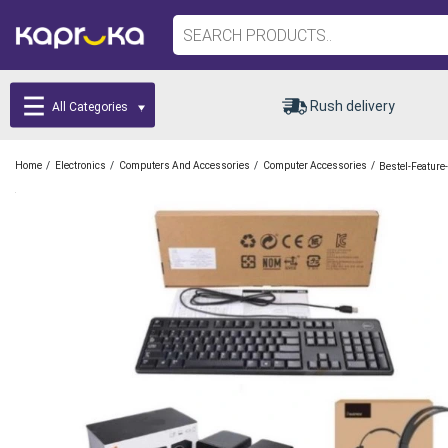
Rush delivery
All Categories
/
/
/
/
Home
Electronics
Computers And Accessories
Computer Accessories
Bestel-Feature