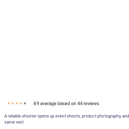
4.9 average based on 44 reviews.
✭
✭
✭
✭
✭
A reliable shooter opens up event shoots, product photography, and
same visit.