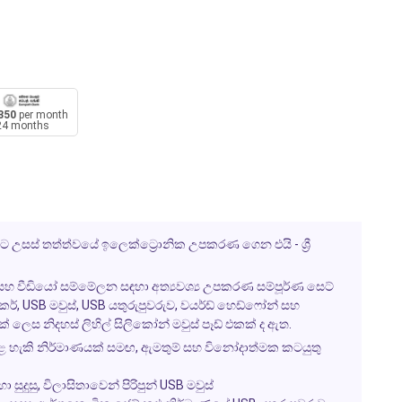
350
per month
24 months
ට උසස් තත්ත්වයේ ඉලෙක්ට්‍රොනික උපකරණ ගෙන එයි - ශ්‍රී
 සහ වීඩියෝ සම්මේලන සඳහා අත්‍යවශ්‍ය උපකරණ සම්පූර්ණ සෙට්
කර්, USB මවුස්, USB යතුරුපුවරුව, වයර්ඩ් හෙඩ්ෆෝන් සහ
් ලෙස නිදහස් ලිහිල් සිලිකෝන් මවුස් පෑඩ් එකක් ද ඇත.
් කළ හැකි නිර්මාණයක් සමඟ, ඇමතුම් සහ විනෝදාත්මක කටයුතු
හා සුදුසු, විලාසිතාවෙන් පිරිපුන් USB මවුස්