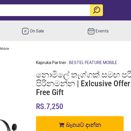
On Sale
Events
-Mobile
Kapruka Partner :
BESTEL FEATURE MOBILE
නොමිලේ තෑග්ගක් සමඟ පර
පිරිනමන්න | Exlcusive Offer
Free Gift
RS.7,250
බෑගයට දාන්න