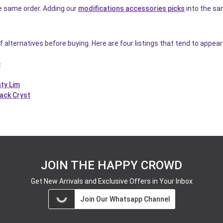
he same order. Adding our
modifications accessories picks
into the sa
f alternatives before buying. Here are four listings that tend to appea
e
ty Lim
ack Cryst
JOIN THE HAPPY CROWD
Get New Arrivals and Exclusive Offers in Your Inbox
Join Our Whatsapp Channel