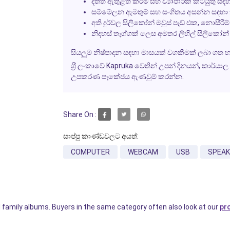
දත්ත ඇතුළත් කිරීම සහ ව්‍යාපාරික කටයුතු සඳ
සම්මේලන ඇමතුම් සහ සංගීතය අසන්න සඳහා ක්‍ර
අති දුර්වල සිලිකෝන් මවුස් පෑඩ් එක, නොසීර
නිදහස් තෑග්ගක් ලෙස අමතර ලිහිල් සිලිකෝන් 
සියලුම නිෂ්පාදන සඳහා මාසයක් වගකීමක් ලබා ගත හ
ශ‍්‍රී ලංකාවේ Kapruka වෙතින් උපන් දිනයන්, කාර්යාල
උපකරණ පැකේජය ඇණවුම් කරන්න.
Share On :
සාප්පු කාණ්ඩවලට අයත්:
COMPUTER
WEBCAM
USB
SPEAK
 family albums. Buyers in the same category often also look at our
pr