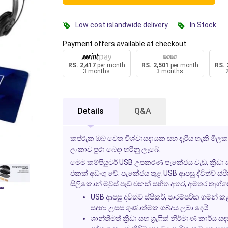
Low cost islandwide delivery
In Stock
Payment offers available at checkout
RS. 2,417
per month
RS. 2,501
per month
RS. 
3 months
3 months
Details
Q&A
කප්රුක ඔබ වෙත විශ්වාසදායක සහ දැරිය හැකි මිලක
ලංකාව පුරා බෙදා හරිනු ලැබේ.
මෙම කම්පියුටර් USB උපකරණ පැකේජය වැඩ, ක්‍රීඩා
එකක් අඩංගු වේ. පැකේජය තුළ USB ආපසු ද්විත්ව ස්පී
සිලිකෝන් මවුස් පෑඩ් එකක් සහිත අතර, අමතර තෑග්ගක
USB ආපසු ද්විත්ව ස්පීකර්, පාරම්පරික ගමන
සඳහා උසස් ගුණාත්මක ශබ්දය ලබා දෙයි
ශාන්තිමත් ක්‍රීඩා සහ ග්‍රැෆික් නිර්මාණ කාර්ය සඳ