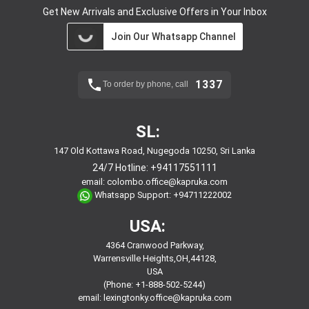
Get New Arrivals and Exclusive Offers in Your Inbox
Join Our Whatsapp Channel
1337
To order by phone, call
SL:
147 Old Kottawa Road, Nugegoda 10250, Sri Lanka
24/7 Hotline:
+94117551111
email:
colombo.office@kapruka.com
Whatsapp Support:
+94711222002
USA:
4364 Cranwood Parkway,
Warrensville Heights,OH,44128,
USA
(Phone: +1-888-502-5244)
email:
lexingtonky.office@kapruka.com