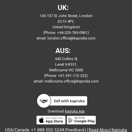
UK:
145-157 St John Street, London
EC1V 4PY,
United Kingdom
(Phone: +44-203-769-0961)
email:
london.office@kapruka.com
AUS:
440 Collins St
Level 9,#331,
Melbourne VIC 3000
(Phone: +61-391-112-322)
email:
melbourne.office@kapruka.com
Download
Kapruka App
USA/Canada: +1-888-502-5244 (Feedback) |
Read About Kapruka