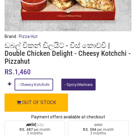
Brand :
Pizza Hut
ඩබල් චිකන් ඩිලයිට් - චීස් කොච්චි |
Double Chicken Delight - Cheesy Kotchchi -
Pizzahut
RS.1,460
- Cheesy Kotchchi
- Spicy Marinara
OUT OF STOCK
Payment offers available at checkout
RS. 487
per month
RS. 504
per month
3 months
3 months