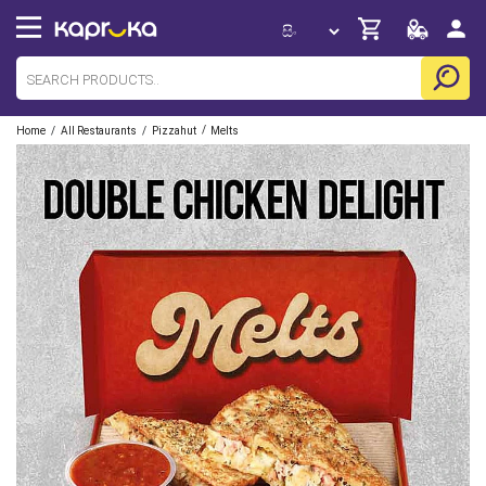
/
/
/
Home
All Restaurants
Pizzahut
Melts