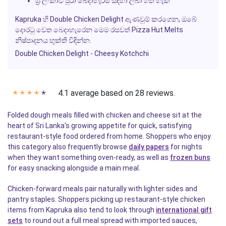
ශ්‍රී ලංකාව පුරා බෙදාහැරීම සඳහා ලබා ගත හැක
Kapruka හි Double Chicken Delight ඇණවුම් කරගෙන, ඔබේ
දොරටු වෙත බෙදාහැරෙන මෙම රසවත් Pizza Hut Melts
නිෂ්පාදනය භුක්ති විඳින්න.
Double Chicken Delight - Cheesy Kotchchi
4.1 average based on 28 reviews.
✭
✭
✭
✭
✭
Folded dough meals filled with chicken and cheese sit at the
heart of Sri Lanka's growing appetite for quick, satisfying
restaurant-style food ordered from home. Shoppers who enjoy
this category also frequently browse
daily papers
for nights
when they want something oven-ready, as well as
frozen buns
for easy snacking alongside a main meal.
Chicken-forward meals pair naturally with lighter sides and
pantry staples. Shoppers picking up restaurant-style chicken
items from Kapruka also tend to look through
international gift
sets
to round out a full meal spread with imported sauces,