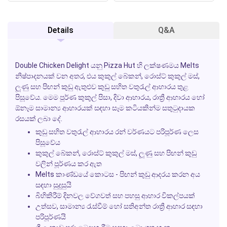
Details
Q&A
Double Chicken Delight යනු Pizza Hut හි ලක්ෂණමය Melts
නිෂ්පාදනයක් වන අතර, එය කුකුල් බේකන්, රොස්ට් කුකුල් මස්,
ලූණු සහ පිඟන් කුඩු ඇතුළුව කුඩු සහිත වතුරැල් ආහාරය තුළ
පිසූවේය. මෙම පූර්ණ කුකුල් පිසා, දිවා ආහාරය, රාත්‍රී ආහාරය හෝ
ඕනෑම සාමාන්‍ය ආහාරයක් සඳහා සෑම කටියකින්ම සතුටුදායක
රසයක් ලබා දේ.
කුඩු සහිත වතුරැල් ආහාරය රන් වර්ණයට පරිපූර්ණ ලෙස
පිසූවේය
කුකුල් බේකන්, රොස්ට් කුකුල් මස්, ලූණු සහ පිඟන් කුඩු
වලින් පූර්ණය කර ඇත
Melts කාණ්ඩයේ කොටස - පිඟන් කුඩු ආදරය කරන අය
සඳහා සුදුසුයි
බිහිකිරීම් දිනවල වේගවත් සහ පහසු ආහාර විකල්පයක්
උත්සව, සාමාන්‍ය රැස්වීම් හෝ සතිඅන්ත රාත්‍රී ආහාර සඳහා
පරිපූර්ණයි