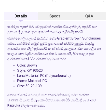
Details
Specs
Q&A
කප්රුක ෆැෂන් ඔබ වෙනුවෙන් ආකර්ෂණීය අත්බෑග්, පසුම්බි සහ
උපාංග ශ්‍රී ලංකාව පුරා ඉක්මනින් බෙදා හැරීම සිදු කරයි.
ඔබේ ශෛලිය උසස් කරන්න මෙම
Gradient Brown Sunglasses
සමඟ, ශක්තිමත් නමුත් සුමට ප්‍රකාශයක් කිරීමට සුදුසුයි. චතුරස්‍ර
ආකෘතිය සහ නිල් ග්‍රැඩියන්ට් කණ්ණාඩි යුගලය නවීන ශෛලිය හා
කාලය නොමැති ආකර්ෂණය එකට ගෙන එයි, දිවා කාලය පුරා
ආරක්ෂාව සහ UV ආරක්ෂාව ලබා දෙනවා.
Color: Brown
Style: KV193520
Lens Material: PC (Polycarbonate)
Frame Material: PC
Size: 50-20-139
කොහේ හෝ, වෙරළේ හෝ නගර මාර්ගයේ, මෙම සන්ද්‍රක
කණ්ණාඩි ඔබව සීතල සහ විශ්වාසයෙන් පිරී තබයි. ශ්‍රී ලංකාවේ
Kapruka හි ලබා ගත හැක.