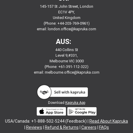
145-157 St John Street, London
EC1V 4PY,
United Kingdom
(Phone: +44-203-769-0961)
email:
london.office@kapruka.com
AUS:
440 Collins St
Level 9,#331,
Melbourne VIC 3000
(Phone: +61-391-112-322)
email:
melbourne.office@kapruka.com
Download
Kapruka App
USA/Canada: +1-888-502-5244 (Feedback) |
Read About Kapruka
|
Reviews
|
Refund & Returns
|
Careers
|
FAQs