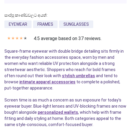
සාප්පු කාණ්ඩවලට අයත්:
EYEWEAR
FRAMES
SUNGLASSES
4.5 average based on 37 reviews.
✭
✭
✭
✭
✭
Square-frame eyewear with double bridge detailing sits firmly in
the everyday fashion accessories space, worn by men and
women who want reliable UV protection alongside a strong
streetwear aesthetic. Shoppers who reach for bold frames
often round out their look with
stylish umbrellas
and tend to
browse
intimate apparel accessories
to complete a polished,
put-together appearance.
Screen time is as much a concern as sun exposure for today's
eyewear buyer. Blue-light lenses and UV-blocking frames are now
bought alongside
personalized wallets
, which help with frame
fitting and daily styling at home. Both categories appeal to the
same style-conscious, comfort-focused buyer.