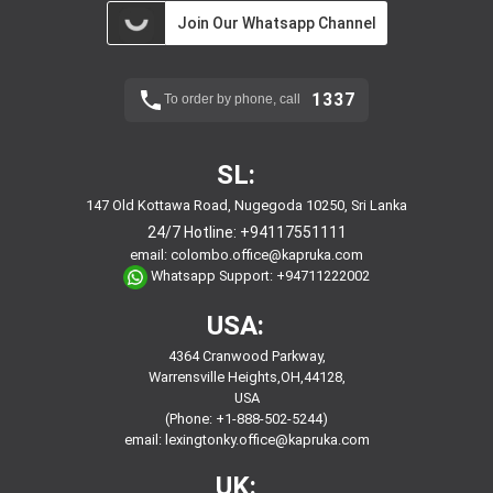
Join Our Whatsapp Channel
1337
To order by phone, call
SL:
147 Old Kottawa Road, Nugegoda 10250, Sri Lanka
24/7 Hotline:
+94117551111
email:
colombo.office@kapruka.com
Whatsapp Support:
+94711222002
USA:
4364 Cranwood Parkway,
Warrensville Heights,OH,44128,
USA
(Phone: +1-888-502-5244)
email:
lexingtonky.office@kapruka.com
UK: