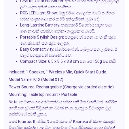
Crystal-Clear HD Sound:
අතිශය බේස් සහ පැහැදිලි ට්‍රෙබල්
ලබා දෙන අතින් හොඳ සංගීතය.
RGB LED Light Show:
බහු වර්ණ ආලෝක ඔබේ සංගීතය
සමඟ සංග්‍රහණය කර පාර්ටී අත්දැකීමක් ලබා දේ.
Long-Lasting Battery:
නතරකාරී විනෝදය සඳහා පැය
ගණනාවක් පවත්වා ගන්නා ගැටුම්කාර බැටරි.
Portable Stylish Design:
පහසුවෙන් ගෙන යා හැකි කුඩා
බොක්සයක් සහ කුඩා ලෙදක්.
Easy Connectivity:
ස්මාර්ට්ෆෝන්, ටැබ්ලට් සහ ලැප්ටොප්
වලට පහසුවෙන් සම්බන්ධ වේ.
Compact Size:
6.5 x 8.5 x 8.8 cm සහ බර 150g පමණයි.
Included:
1 Speaker, 1 Wireless Mic, Quick Start Guide.
Model Name:
K12 (Model X12)
Power Source:
Rechargeable (Charge via corded electric)
Mounting:
Tabletop mount / Portable
Note:
සාමාන්‍ය ගුණාත්මකත්වය සමඟ සති 2ක වගකීමක්. ශාරීරික
හානි සහ දුම්පත් පිළිගන්නා බවක් නැත. ආපසු යැවීම සඳහා මුල්
තත්ත්වයේ පවතී යුතුය.
මෙම Bluetooth ස්පීකර් සෙට් එකෙන්
Kapruka
හි ඔබේ එකතුව
විශේෂිත කරන්න. අද ශ්‍රී ලංකාවේ සංගීතය ජීවිතයට ගෙන එන්න!