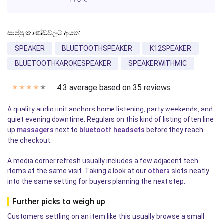
සාප්පු කාණ්ඩවලට අයත්:
SPEAKER
BLUETOOTHSPEAKER
K12SPEAKER
BLUETOOTHKAROKESPEAKER
SPEAKERWITHMIC
4.3 average based on 35 reviews.
✭
✭
✭
✭
✭
A quality audio unit anchors home listening, party weekends, and
quiet evening downtime. Regulars on this kind of listing often line
up
massagers
next to
bluetooth headsets
before they reach
the checkout.
A media corner refresh usually includes a few adjacent tech
items at the same visit. Taking a look at our
others
slots neatly
into the same setting for buyers planning the next step.
Further picks to weigh up
Customers settling on an item like this usually browse a small