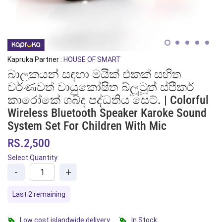
Kapruka Partner :
HOUSE OF SMART
බාලකයන් සඳහා මයික් එකක් සහිත
වර්ණවත් වායුකෝෂිත බ්ලූටූත් ස්පීකර්
කාරෝකේ ශබ්ද පද්ධතිය සෙට්. | Colorful
Wireless Bluetooth Speaker Karoke Sound
System Set For Children With Mic
RS.2,500
Select Quantity
-
+
Last 2 remaining
Low cost islandwide delivery
In Stock