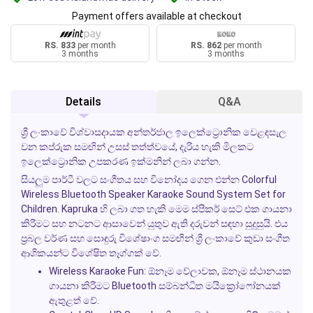
Payment offers available at checkout
RS. 833
per month
RS. 862
per month
3 months
3 months
Details
Q&A
ශ්‍රී ලංකාවේ විශ්වාසදායක අන්තර්ජාල ඉලෙක්ට්‍රොනික වෙළඳසැල
වන කප්රුක සමඟින් උසස් තත්ත්වයේ, දැරිය හැකි මිලකට
ඉලෙක්ට්‍රොනික උපකරණ ඉක්මනින් ලබා ගන්න.
සියලුම පාර්ටී වලට සංගීතය සහ විනෝදය ගෙන එන්න
Colorful
Wireless Bluetooth Speaker Karaoke Sound System Set for
Children
.
Kapruka
හි ලබා ගත හැකි මෙම ස්පීකර් සෙට් එක ගායනා
කිරීමට සහ නටනට ආසාවෙන් යුතුව ඇති දරුවන් සඳහා සුදුසුයි. එය
ප්‍රබල වර්ණ සහ සොඳුරු විශේෂාංග සමඟින් ශ්‍රී ලංකාවේ කුඩා සංගීත
ආශිකයන්ට විශේෂිත තෑග්ගක් වේ.
Wireless Karaoke Fun:
ඕනෑම වේලාවක, ඕනෑම ස්ථානයක
ගායනා කිරීමට Bluetooth සම්බන්ධිත මයික්‍රෝෆෝනයක්
ඇතුළත් වේ.