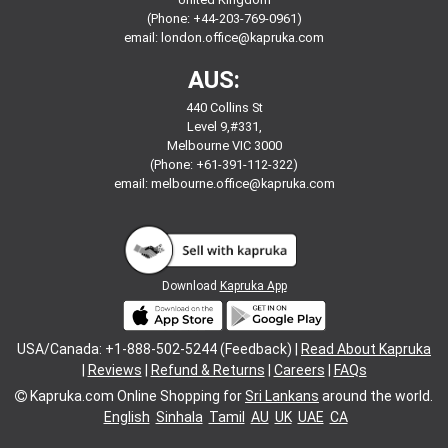
(Phone: +44-203-769-0961)
email:
london.office@kapruka.com
AUS:
440 Collins St
Level 9,#331,
Melbourne VIC 3000
(Phone: +61-391-112-322)
email:
melbourne.office@kapruka.com
Download
Kapruka App
USA/Canada: +1-888-502-5244 (Feedback) |
Read About Kapruka
|
Reviews
|
Refund & Returns
|
Careers
|
FAQs
Kapruka.com
Online Shopping for
Sri Lankans
around the world.
English
Sinhala
Tamil
AU
UK
UAE
CA