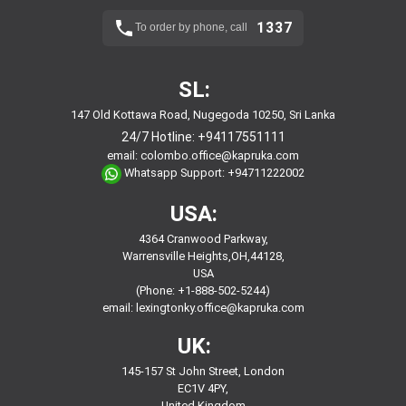
1337
To order by phone, call
SL:
147 Old Kottawa Road, Nugegoda 10250, Sri Lanka
24/7 Hotline:
+94117551111
email:
colombo.office@kapruka.com
Whatsapp Support:
+94711222002
USA:
4364 Cranwood Parkway,
Warrensville Heights,OH,44128,
USA
(Phone: +1-888-502-5244)
email:
lexingtonky.office@kapruka.com
UK:
145-157 St John Street, London
EC1V 4PY,
United Kingdom