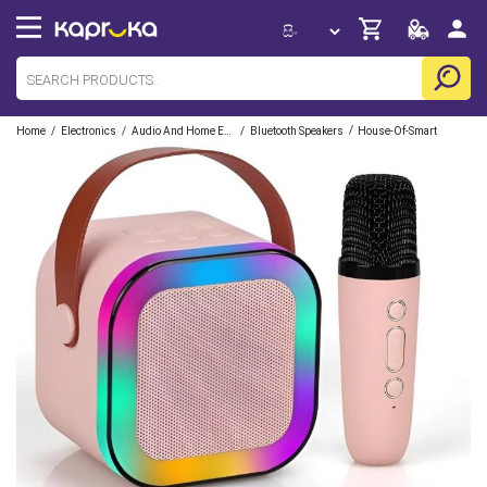
/
/
/
/
Home
Electronics
Audio And Home Entertainment
Bluetooth Speakers
House-Of-Smart