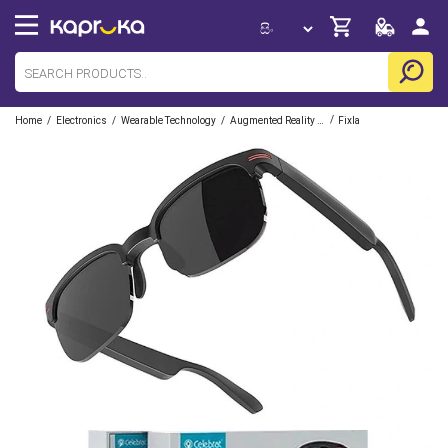
/
/
/
/
Home
Electronics
Wearable Technology
Augmented Reality Glasses
Fixla