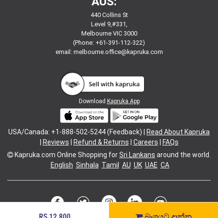
AUS:
440 Collins St
Level 9,#331,
Melbourne VIC 3000
(Phone: +61-391-112-322)
email:
melbourne.office@kapruka.com
Download
Kapruka App
USA/Canada: +1-888-502-5244 (Feedback) |
Read About Kapruka
|
Reviews
|
Refund & Returns
|
Careers
|
FAQs
Kapruka.com
Online Shopping for
Sri Lankans
around the world.
English
Sinhala
Tamil
AU
UK
UAE
CA
RS.12,800
බෑගයට දාන්න