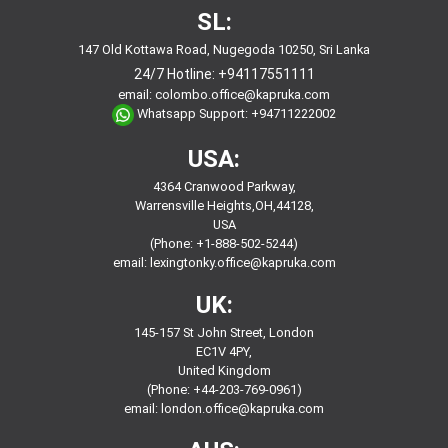
SL:
147 Old Kottawa Road, Nugegoda 10250, Sri Lanka
24/7 Hotline:
+94117551111
email:
colombo.office@kapruka.com
Whatsapp Support:
+94711222002
USA:
4364 Cranwood Parkway,
Warrensville Heights,OH,44128,
USA
(Phone: +1-888-502-5244)
email:
lexingtonky.office@kapruka.com
UK:
145-157 St John Street, London
EC1V 4PY,
United Kingdom
(Phone: +44-203-769-0961)
email:
london.office@kapruka.com