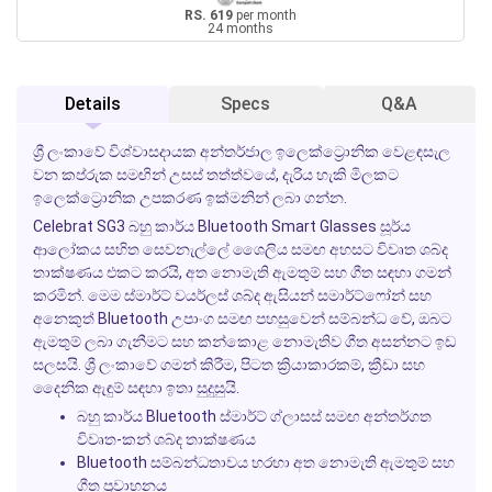
RS. 619
per month
24 months
Details
Specs
Q&A
ශ්‍රී ලංකාවේ විශ්වාසදායක අන්තර්ජාල ඉලෙක්ට්‍රොනික වෙළඳසැල
වන කප්රුක සමඟින් උසස් තත්ත්වයේ, දැරිය හැකි මිලකට
ඉලෙක්ට්‍රොනික උපකරණ ඉක්මනින් ලබා ගන්න.
Celebrat SG3 බහු කාර්ය Bluetooth Smart Glasses සූර්ය
ආලෝකය සහිත සෙවනැල්ලේ ශෛලිය සමඟ අහසට විවෘත ශබ්ද
තාක්ෂණය එකට කරයි, අත නොමැති ඇමතුම් සහ ගීත සඳහා ගමන්
කරමින්. මෙම ස්මාර්ට් වයර්ලස් ශබ්ද ඇසියන් සමාර්ට්ෆෝන් සහ
අනෙකුත් Bluetooth උපාංග සමඟ පහසුවෙන් සම්බන්ධ වේ, ඔබට
ඇමතුම් ලබා ගැනීමට සහ කන්කොළ නොමැතිව ගීත අසන්නට ඉඩ
සලසයි. ශ්‍රී ලංකාවේ ගමන් කිරීම, පිටත ක්‍රියාකාරකම්, ක්‍රීඩා සහ
දෛනික ඇඳුම් සඳහා ඉතා සුදුසුයි.
බහු කාර්ය Bluetooth ස්මාර්ට් ග්ලාසස් සමඟ අන්තර්ගත
විවෘත-කන් ශබ්ද තාක්ෂණය
Bluetooth සම්බන්ධතාවය හරහා අත නොමැති ඇමතුම් සහ
ගීත ප්‍රවාහනය