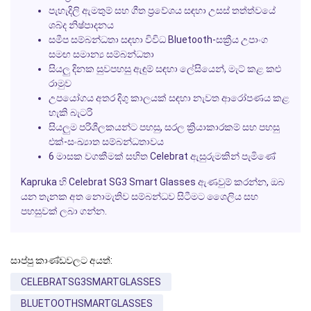
පැහැදිලි ඇමතුම් සහ ගීත ප්‍රවේශය සඳහා උසස් තත්ත්වයේ
ශබ්ද නිෂ්පාදනය
සමීප සම්බන්ධතා සඳහා විවිධ Bluetooth-සක්‍රීය උපාංග
සමඟ සමාන්‍ය සම්බන්ධතා
සියලු දිනක සුවපහසු ඇඳුම් සඳහා ලේසියෙන්, මැට් කළ කළු
රාමුව
උපයෝගය අතර දිගු කාලයක් සඳහා නැවත ආරෝපණය කළ
හැකි බැටරි
සියලුම පරිශීලකයන්ට පහසු, සරල ක්‍රියාකාරකම් සහ පහසු
එක්-සංඛ්‍යාත සම්බන්ධතාවය
6 මාසක වගකීමක් සහිත Celebrat ඇසුරුමකින් පැමිණේ
Kapruka හි Celebrat SG3 Smart Glasses ඇණවුම් කරන්න, ඔබ
යන තැනක අත නොමැතිව සම්බන්ධව සිටීමට ශෛලිය සහ
පහසුවක් ලබා ගන්න.
සාප්පු කාණ්ඩවලට අයත්:
CELEBRATSG3SMARTGLASSES
BLUETOOTHSMARTGLASSES