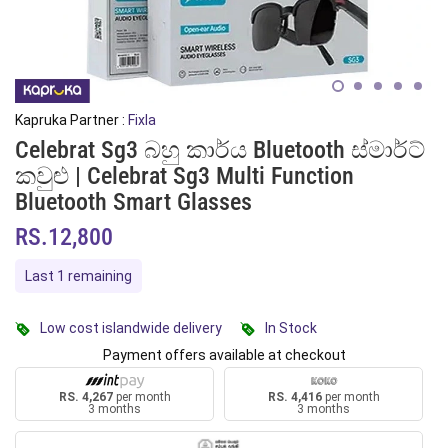
Kapruka Partner :
Fixla
Celebrat Sg3 බහු කාර්ය Bluetooth ස්මාර්ට්
කවුළු | Celebrat Sg3 Multi Function
Bluetooth Smart Glasses
RS.12,800
Last 1 remaining
Low cost islandwide delivery
In Stock
Payment offers available at checkout
RS. 4,267
per month
RS. 4,416
per month
3 months
3 months