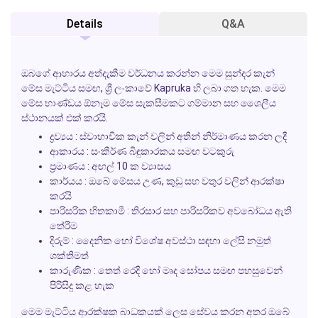
Details
Q&A
ඔබගේ ආහාරය අත්දැකීම වර්ධනය කරන්න මෙම සුන්දර කැන්
මේස මැට්ටිය සමඟ, ශ්‍රී ලංකාවේ Kapruka හි ලබා ගත හැක. මෙම
මේස භාණ්ඩය ඕනෑම මේස සැකසීමකට ගම්මාන සහ ශෛලීය
ස්ථානයක් එක් කරයි.
ද්‍රව්‍යය : ස්වාභාවික කැන් වලින් අතින් නිර්මාණය කරන ලදී
ආකාරය : සංකීර්ණ බිඳුකාරකය සමඟ වටකුරු
ප්‍රමාණය : අඟල් 10 ක ව්‍යාසය
කාර්යය : ඔබේ මේසය උණ, කුඩු සහ වතුර වලින් ආරක්ෂා
කරයි
පාරිසරික හිතකාමී : තිරසාර සහ පාරිසරිකව අවබෝධය ඇති
තේරීම
දිරුම් : දෛනික හෝ විශේෂ අවස්ථා සඳහා ලේසි නමුත්
ශක්තිමත්
කාරුණික : තෙත් රෙදි හෝ මෘද සෝපය සමඟ පහසුවෙන්
පිරිසිදු කළ හැක
මෙම මැට්ටිය ආරක්ෂක බාධකයක් ලෙස සේවය කරන අතර ඔබේ