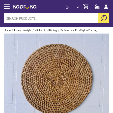
/
/
/
/
Home
Home Lifestyle
Kitchen And Dining
Tableware
Eco-Ceylon-Trading