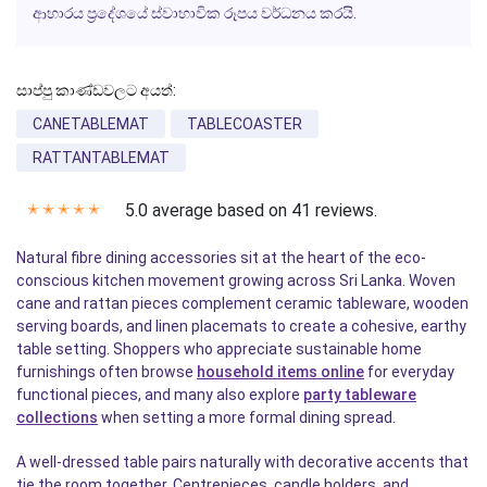
ආහාරය ප්‍රදේශයේ ස්වාභාවික රූපය වර්ධනය කරයි.
සාප්පු කාණ්ඩවලට අයත්:
CANETABLEMAT
TABLECOASTER
RATTANTABLEMAT
5.0 average based on 41 reviews.
✭
✭
✭
✭
✭
Natural fibre dining accessories sit at the heart of the eco-
conscious kitchen movement growing across Sri Lanka. Woven
cane and rattan pieces complement ceramic tableware, wooden
serving boards, and linen placemats to create a cohesive, earthy
table setting. Shoppers who appreciate sustainable home
furnishings often browse
household items online
for everyday
functional pieces, and many also explore
party tableware
collections
when setting a more formal dining spread.
A well-dressed table pairs naturally with decorative accents that
tie the room together. Centrepieces, candle holders, and