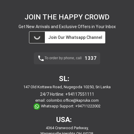
JOIN THE HAPPY CROWD
Get New Arrivals and Exclusive Offers in Your Inbox
Join Our Whatsapp Channel
1337
To order by phone, call
SL:
147 Old Kottawa Road, Nugegoda 10250, Sri Lanka
24/7 Hotline:
+94117551111
email:
colombo.office@kapruka.com
Whatsapp Support:
+94711222002
USA:
4364 Cranwood Parkway,
Warrensville Heights,OH,44128,