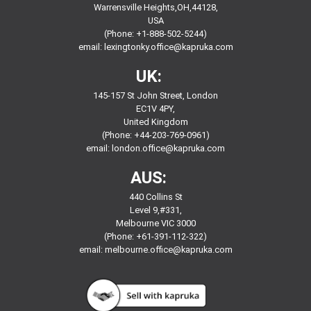
Warrensville Heights,OH,44128,
USA
(Phone: +1-888-502-5244)
email:
lexingtonky.office@kapruka.com
UK:
145-157 St John Street, London
EC1V 4PY,
United Kingdom
(Phone: +44-203-769-0961)
email:
london.office@kapruka.com
AUS:
440 Collins St
Level 9,#331,
Melbourne VIC 3000
(Phone: +61-391-112-322)
email:
melbourne.office@kapruka.com