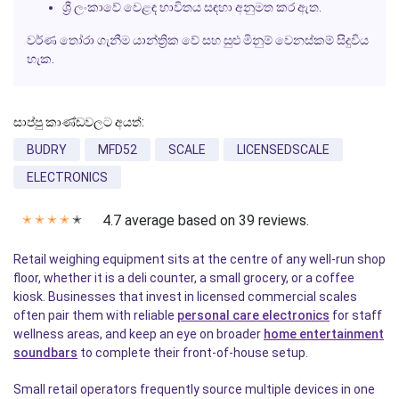
ශ්‍රී ලංකාවේ වෙළඳ භාවිතය සඳහා අනුමත කර ඇත.
වර්ණ තෝරා ගැනීම යාන්ත්‍රික වේ සහ සුළු මිනුම් වෙනස්කම් සිදුවිය
හැක.
සාප්පු කාණ්ඩවලට අයත්:
BUDRY
MFD52
SCALE
LICENSEDSCALE
ELECTRONICS
4.7 average based on 39 reviews.
✭
✭
✭
✭
✭
Retail weighing equipment sits at the centre of any well-run shop
floor, whether it is a deli counter, a small grocery, or a coffee
kiosk. Businesses that invest in licensed commercial scales
often pair them with reliable
personal care electronics
for staff
wellness areas, and keep an eye on broader
home entertainment
soundbars
to complete their front-of-house setup.
Small retail operators frequently source multiple devices in one