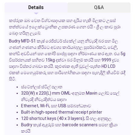
Details
Q&A
කප්රුක ඔබ වෙත විශ්වාසදායක සහ දැරිය හැකි මිලකට උසස්
තත්ත්වයේ ඉලෙක්ට්‍රොනික උපකරණ ගෙන එයි - ශ්‍රී ලංකාව පුරා
බෙදා හරිනු ලැබේ.
Budry MFD-51 කෑෂ් රෙජිස්ටර් ස්කේල් යනු නිවැරදි බර සහ මිල
ගණන් ගණනය කිරීමට අවශ්‍ය කාර්යබහුල සුපර්මාර්කට්, ඩෙලි,
කන්ඩි අඩවියන් සහ කෝපි සාප්පු සඳහා නිර්මාණය කර ඇත. එය 5g
විසර්ජනයක් සහිතව 15kg දක්වා බර මිනුම් කරයි සහ 9999 ද්‍රව්‍ය
සඳහා විස්තර ගබඩා කරයි. කුළුණක ඇති ඩුවල්-පැත්ත HD LCD
එකක් මෙහෙයුම්කරු සහ පාරිභෝගිකයා සඳහා පැහැදිලි කියවීම් රැඳී
සිටී.
ස්ටේන්ලස් ස්ටීල් පලාත
320(W) x 220(L) mm OIML-අනුමත Mavin ලෝඩ් සෙල්
නිවැරදි නිවැරදිත්වය සඳහා
Ethernet, Wi-Fi, සහ USB සම්බන්ධතාව
Built-in high-speed thermal receipt printer
120 shortcut keys (40 x 3 layers); සිංහල අනුකූල
Budry කෑෂ් ඇදුරුම් සහ barcode scanners සමඟ ක්‍රියා
කරයි