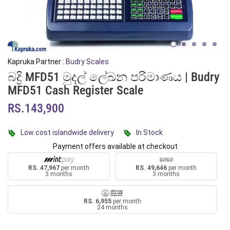
Kapruka Partner :
Budry Scales
බද්‍රි MFD51 මුදල් ලේඛන පරිමාණය | Budry
MFD51 Cash Register Scale
RS.143,900
Low cost islandwide delivery
In Stock
Payment offers available at checkout
RS. 47,967
per month
RS. 49,646
per month
3 months
3 months
RS. 6,955
per month
24 months