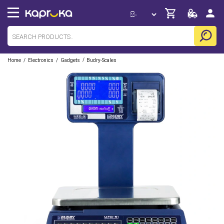
/
/
/
Home
Electronics
Gadgets
Budry-Scales