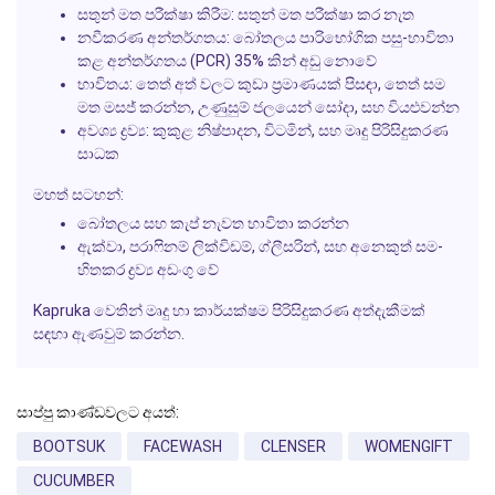
සතුන් මත පරීක්ෂා කිරීම:
සතුන් මත පරීක්ෂා කර නැත
නවීකරණ අන්තර්ගතය:
බෝතලය පාරිභෝගික පසු-භාවිතා
කළ අන්තර්ගතය (PCR) 35% කින් අඩු නොවේ
භාවිතය:
තෙත් අත් වලට කුඩා ප්‍රමාණයක් පිසඳා, තෙත් සම
මත මසජ් කරන්න, උණුසුම් ජලයෙන් සෝදා, සහ වියළුවන්න
අවශ්‍ය ද්‍රව්‍ය:
කුකුළ නිෂ්පාදන, විටමින්, සහ මෘදු පිරිසිදුකරණ
සාධක
මහත් සටහන්:
බෝතලය සහ කැප් නැවත භාවිතා කරන්න
ඇක්වා, පරාෆිනම් ලික්විඩම්, ග්ලීසරින්, සහ අනෙකුත් සම-
හිතකර ද්‍රව්‍ය අඩංගු වේ
Kapruka වෙතින් මෘදු හා කාර්යක්ෂම පිරිසිදුකරණ අත්දැකීමක්
සඳහා ඇණවුම් කරන්න.
සාප්පු කාණ්ඩවලට අයත්:
BOOTSUK
FACEWASH
CLENSER
WOMENGIFT
CUCUMBER