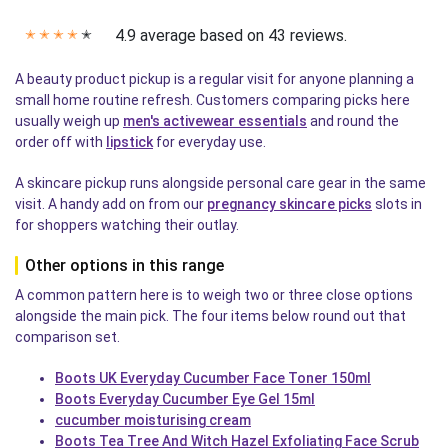
4.9 average based on 43 reviews.
✭
✭
✭
✭
✭
A beauty product pickup is a regular visit for anyone planning a
small home routine refresh. Customers comparing picks here
usually weigh up
men's activewear essentials
and round the
order off with
lipstick
for everyday use.
A skincare pickup runs alongside personal care gear in the same
visit. A handy add on from our
pregnancy skincare picks
slots in
for shoppers watching their outlay.
Other options in this range
A common pattern here is to weigh two or three close options
alongside the main pick. The four items below round out that
comparison set.
Boots UK Everyday Cucumber Face Toner 150ml
Boots Everyday Cucumber Eye Gel 15ml
cucumber moisturising cream
Boots Tea Tree And Witch Hazel Exfoliating Face Scrub