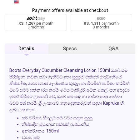
Payment offers available at checkout
RS. 1,267
per month
RS. 1,311
per month
3 months
3 months
Details
Specs
Q&A
Boots Everyday Cucumber Cleansing Lotion 150ml
ඔබේ සම
පිරිසිදු හා නවීන තබා ගැනීමට ඉතා සුදුසුයි. එක්සත් රාජධානියේ
නිෂ්පාදිත, මෙම ව්‍යාජ ලෝෂණය කුකුළ හා විටමින් භාවිතා කරමින්
ඔබේ සමට සත්කාරය කරයි. මෙය මැකියුර්, අධික තෙල්, සහ අපද්‍රව්‍ය
ඉවත් කිරීමට උපකාරී වේ, ඔබේ සම මෘදු හා නවීන තබා ගන්නා
බවට පත් කරයි. ශ්‍රී ලංකාවේ ගනුදෙනුකරුවන් සඳහා Kapruka හි
ලබා ගත හැක.
සම වර්ගය:
සියලුම සම වර්ග සඳහා සුදුසු
නිෂ්පාදිත ස්ථානය:
එක්සත් රාජධානිය
අන්තර්ගතය:
150ml
ව්‍යාජ:
ඔව්