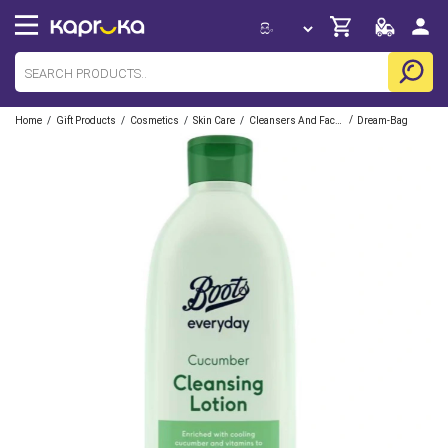
/
/
/
/
/
Home
Gift Products
Cosmetics
Skin Care
Cleansers And Facewashes
Dream-Bag