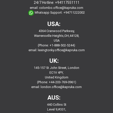
24/7 Hotline:
+94117551111
email:
colombo.office@kapruka.com
Whatsapp Support:
+94711222002
USA:
4364 Cranwood Parkway,
Warrensville Heights,OH,44128,
USA
(Phone: +1-888-502-5244)
email:
lexingtonky.office@kapruka.com
UK:
145-157 St John Street, London
EC1V 4PY,
United Kingdom
(Phone: +44-203-769-0961)
email:
london.office@kapruka.com
AUS:
440 Collins St
Level 9,#331,