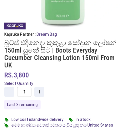
Kapruka Partner :
Dream Bag
බූට්ස් එදිනෙදා කුකුළා සෝදාන ලෝෂන්
150ml යුකේ සිට | Boots Everyday
Cucumber Cleansing Lotion 150ml From
UK
RS.3,800
Select Quantity
-
+
Last 3 remaining
Low cost islandwide delivery
In Stock
මෙම භාණ්ඩය වෙනත් රටකට යැවිය යුතු නම් United States