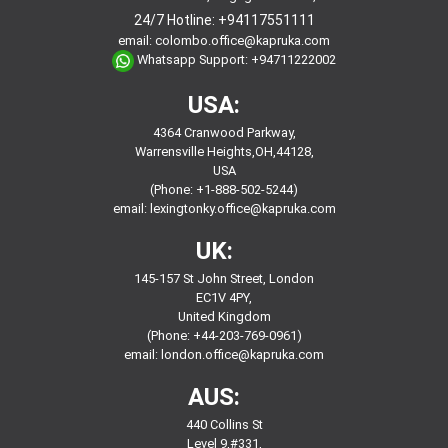
24/7 Hotline:
+94117551111
email:
colombo.office@kapruka.com
Whatsapp Support:
+94711222002
USA:
4364 Cranwood Parkway,
Warrensville Heights,OH,44128,
USA
(Phone: +1-888-502-5244)
email:
lexingtonky.office@kapruka.com
UK:
145-157 St John Street, London
EC1V 4PY,
United Kingdom
(Phone: +44-203-769-0961)
email:
london.office@kapruka.com
AUS:
440 Collins St
Level 9,#331,