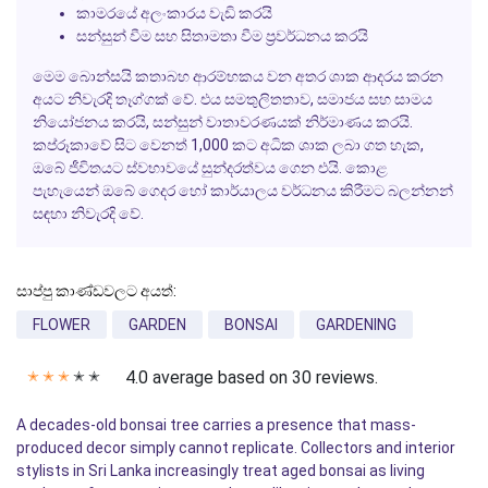
කාමරයේ අලංකාරය වැඩි කරයි
සන්සුන් වීම සහ සිතාමතා වීම ප්‍රවර්ධනය කරයි
මෙම බොන්සයි කතාබහ ආරම්භකය වන අතර ශාක ආදරය කරන
අයට නිවැරදි තෑග්ගක් වේ. එය සමතුලිතතාව, සමාජය සහ සාමය
නියෝජනය කරයි, සන්සුන් වාතාවරණයක් නිර්මාණය කරයි.
කප්රූකාවේ සිට වෙනත් 1,000 කට අධික ශාක ලබා ගත හැක,
ඔබේ ජීවිතයට ස්වභාවයේ සුන්දරත්වය ගෙන එයි. කොළ
පැහැයෙන් ඔබේ ගෙදර හෝ කාර්යාලය වර්ධනය කිරීමට බලන්නන්
සඳහා නිවැරදි වේ.
සාප්පු කාණ්ඩවලට අයත්:
FLOWER
GARDEN
BONSAI
GARDENING
4.0 average based on 30 reviews.
✭
✭
✭
✭
✭
A decades-old bonsai tree carries a presence that mass-
produced decor simply cannot replicate. Collectors and interior
stylists in Sri Lanka increasingly treat aged bonsai as living