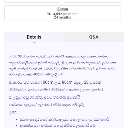
RS. 4,592
per month
24 months
Details
Q&A
මෙම 28 වසරක පැරණි බොන්සයි ශාකය ගෙදර ගෙන එන්න,
කලුහබාරලියයේ ඉබනී පවුලේ, ශ්‍රී ලංකාවේ කප්රූකාවේ ලබා ගත
හැකි සුන්දර වගාවක්. මෙම විශේෂිත බොන්සයි ඔබේ අවකාශයට
ස්වභාවය එක් කිරීමට නිවැරදි වේ.
ආකාරය සහ වයස:
100cm උස, 80cm පළල, 28 වසරක්
නිර්මාණය:
අතිශය අතින් නිර්මාණය කරන ලද සහ සුන්දර
සැලසුම්:
අඩු නඩත්තු, අවම නඩත්තු අවශ්‍යයි
භාවිතය:
ඇතුළේ අලංකාර කිරීම සඳහා නිවැරදි
ලාභ:
ඔබේ ගෙදර හෝ කාර්යාලයට කොළ පැහැය එක් කරයි
ආතතිය සහ කම්පනය අඩු කිරීමට උපකාරී වේ