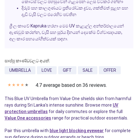
කොටස් වලට පහසුවෙන් ගැළපෙන ලෙස වටකර ගන්නා
දිරුම් සහ කාලගුණයට ප්‍රතිරෝධක ද්‍රව්‍ය, ශක්තිමත් සුළඟ සහ
දැඩි වැසි වලට එරෙහිව පවතින
ශ්‍රී ලංකාවේ Kapruka හරහා මෙම UV කැළැල්ල අන්තර්ජාලයෙන්
ඇණවුම් කරන්න, වැසි සහ සූර්ය දිනයන් දෙකේම විශ්වාසදායක,
අලංකාර සහයෝගීත්වයක් සඳහා.
සාප්පු කාණ්ඩවලට අයත්:
UMBRELLA
LOVE
GIFT
SALE
OFFER
4.7 average based on 36 reviews.
✭
✭
✭
✭
✭
This Blue UV Umbrella from Value One shields skin from harmful
rays during Sri Lanka's intense sunshine. Browse more
UV
protection umbrellas
for daily commutes or explore the full
Value One accessories
range for practical outdoor essentials.
Pair this umbrella with
blue light blocking eyewear
for complete
sun defence during outdoor errands or beach trips.