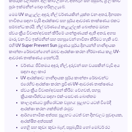
කප්රුක විලාසිතා: අලංකාර උපාංග, අත්බෑග් සහ පසුම්බි, ශ්‍රී ලංකාව
පුරා ඉක්මනින් බෙදා හරිනු ලැබේ.
මෙම UV කැළැල්ල අඳුරු නිල් වර්ණයකින් යුක්ත වන අතර, දිනපතා
භාවිතය සඳහා වැසි ආරක්ෂාව සහ සූර්ය ආවරණ තාක්ෂණය එකට
සම්බන්ධ කරයි. නිල් වර්ණයේ කැළැල්ලක් බොත්තම ඔබන
ස්වයංක්‍රීය විවෘත/අවසන් කිරීමේ යාන්ත්‍රණයක් ඇති අතර, අහස
මාරු වන විට ඉක්මනින් සහ පහසුවෙන් භාවිතා කිරීමට හැකි වේ.
එහි UV Super Prevent Sun මුද්‍රණය සූර්ය දිනයන්හි හානිදායක
කාන්තා රේඛාවන්ගෙන් ඔබව ආරක්ෂා කරන නිර්මාණය කළ UV-
ආවරණ තාක්ෂණය පෙන්වයි.
වර්ණය: ජීවිතමය අඳුරු නිල්, දරුවන් සහ වයසකින් වැඩි අය
සඳහා අලංකාර
UV ආරක්ෂාව: හානිදායක සූර්ය කාන්තා රේඛාවන්ට
එරෙහිව ආරක්ෂා කරන ප්‍රවීණ UV-ආවරණ තාක්ෂණය
ස්වයංක්‍රීය විවෘත/අවසන් කිරීම: වේගවත්, පහසු
ක්‍රියාකාරිත්වය සඳහා එක්-සෙවණ බොත්තම
කාලගුණයට ප්‍රතිරෝධක ව්‍යුහය: සුළඟට යටත් වීමේදී
ආරක්ෂා කරන ශක්තිමත් රාමුව
ආර්ගනොමික අත්පස: සුළඟට යටත් වන දිනවලට සුවදායක,
ආරක්ෂිත අත්පසක්
හෙළි සහ කුඩා: කුඩා බෑග්, පසුබැසීම් හෝ මෝටර් රථ