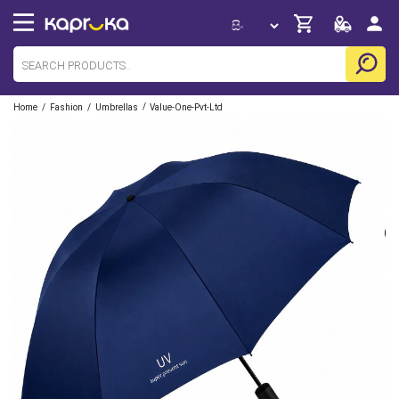
/
/
/
Home
Fashion
Umbrellas
Value-One-Pvt-Ltd