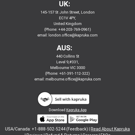
UK:
145-157 St John Street, London
EC1V 4PY,
United Kingdom
(Phone: +44-203-769-0961)
email:
london.office@kapruka.com
AUS:
440 Collins St
Level 9,#331,
Melbourne VIC 3000
(Phone: +61-391-112-322)
email:
melbourne.office@kapruka.com
Download
Kapruka App
USA/Canada: +1-888-502-5244 (Feedback) |
Read About Kapruka