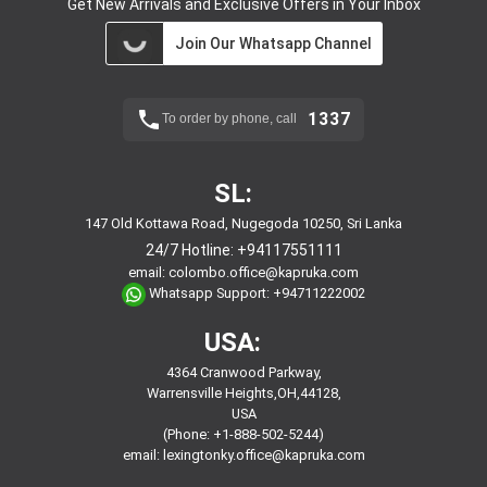
Get New Arrivals and Exclusive Offers in Your Inbox
Join Our Whatsapp Channel
1337
To order by phone, call
SL:
147 Old Kottawa Road, Nugegoda 10250, Sri Lanka
24/7 Hotline:
+94117551111
email:
colombo.office@kapruka.com
Whatsapp Support:
+94711222002
USA:
4364 Cranwood Parkway,
Warrensville Heights,OH,44128,
USA
(Phone: +1-888-502-5244)
email:
lexingtonky.office@kapruka.com