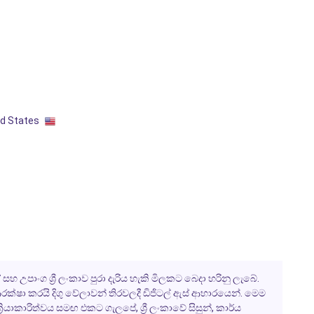
ed States
සහ උපාංග ශ්‍රී ලංකාව පුරා දැරිය හැකි මිලකට බෙදා හරිනු ලැබේ.
ක්ෂා කරයි දිගු වේලාවන් තිරවලදී ඩිජිටල් ඇස් ආහාරයෙන්. මෙම
ාකාරිත්වය සමඟ එකට ගැලපේ, ශ්‍රී ලංකාවේ සිසුන්, කාර්ය