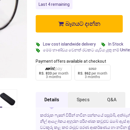
Last 4 remaining
බෑගයට දාන්න
Low cost islandwide delivery
In Stock
මෙම භාණ්ඩය වෙනත් රටකට යැවිය යුතු නම් Unit
Payment offers available at checkout
RS. 833
per month
RS. 862
per month
3 months
3 months
Details
Specs
Q&A
කප්රුක ෆැෂන් විසින් නවීන පන්නයේ පසුම්බි, අත්බෑග් 
නිල් ආලෝකය අහුරන පරිගණක කවුළුව
ඔබේ ඇස් ආර
වටකුරු කළ කළු රාමුව පරණ ආකර්ෂණය හා නවීන ක්‍රිය