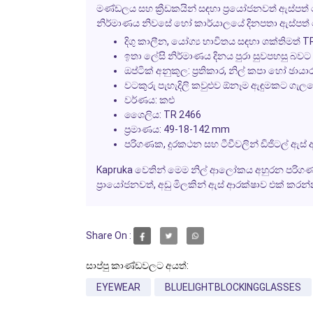
මණ්ඩලය සහ ක්‍රීඩකයින් සඳහා ප්‍රයෝජනවත් ඇස්පත
නිර්මාණය නිවසේ හෝ කාර්යාලයේ දිනපතා ඇස්පත් ලෙ
දිගු කාලීන, යෝග්‍ය භාවිතය සඳහා ශක්තිමත් TR
ඉතා ලේසි නිර්මාණය දිනය පුරා සුවපහසු බවට
ඔප්ටික් අනුකූල: ප්‍රතිකාර, නිල් කපා හෝ ඡා
වටකුරු පැහැදිලි කවුළුව ඕනෑම ඇඳුමකට ගැල
වර්ණය: කළු
ශෛලිය: TR 2466
ප්‍රමාණය: 49-18-142 mm
පරිගණක, දුරකථන සහ ටීවීවලින් ඩිජිටල් ඇස්
Kapruka
වෙතින් මෙම නිල් ආලෝකය අහුරන පරිග
ප්‍රායෝජනවත්, අඩු මිලකින් ඇස් ආරක්ෂාව එක් කරන්
Share On :
සාප්පු කාණ්ඩවලට අයත්:
EYEWEAR
BLUELIGHTBLOCKINGGLASSES