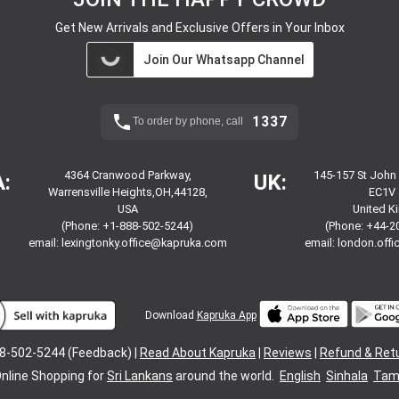
Get New Arrivals and Exclusive Offers in Your Inbox
Join Our Whatsapp Channel
1337
To order by phone, call
4364 Cranwood Parkway,
145-157 St John
:
UK:
Warrensville Heights,OH,44128,
EC1V 
USA
United 
(Phone: +1-888-502-5244)
(Phone: +44-2
email:
lexingtonky.office@kapruka.com
email:
london.off
Download
Kapruka App
8-502-5244 (Feedback) |
Read About Kapruka
|
Reviews
|
Refund & Ret
nline Shopping for
Sri Lankans
around the world.
English
Sinhala
Tami