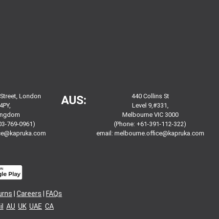
 Street, London
440 Collins St
AUS:
4PY,
Level 9,#331,
Kingdom
Melbourne VIC 3000
03-769-0961)
(Phone: +61-391-112-322)
ice@kapruka.com
email:
melbourne.office@kapruka.com
urns
|
Careers
|
FAQs
l
AU
UK
UAE
CA