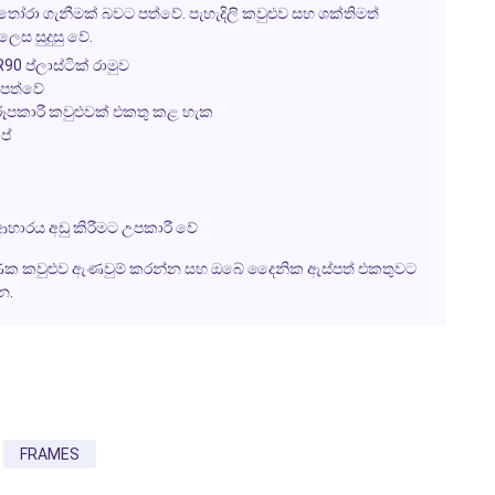
් තෝරා ගැනීමක් බවට පත්වේ.
පැහැදිලි කවුළුව
සහ ශක්තිමත්
ස සුදුසු වේ.
90 ප්ලාස්ටික් රාමුව
 පත්වේ
යාරූපකාරී කවුළුවක් එකතු කළ හැක
පේ
 ආහාරය අඩු කිරීමට උපකාරී වේ
ණක කවුළුව ඇණවුම් කරන්න සහ ඔබේ දෛනික ඇස්පත් එකතුවට
න.
FRAMES