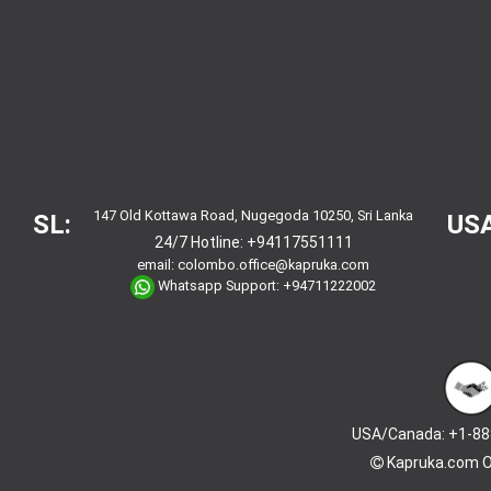
147 Old Kottawa Road, Nugegoda 10250, Sri Lanka
SL:
USA
24/7 Hotline:
+94117551111
email:
colombo.office@kapruka.com
Whatsapp Support:
+94711222002
USA/Canada: +1-88
Kapruka.com
O