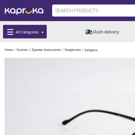
Rush delivery
All Categories
/
/
/
/
Home
Fashion
Eyewear Accessories
Sunglasses
Sunglass