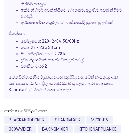
කිරීමට පහසුයි.
ඉක්මන් බීටර් ඉවත් කිරීමේ බොත්තම:
අමුණීම් ඉවත් කිරීමට
පහසුයි.
ආර්ගනොමික අතුරුදහන්:
භාවිතයේදී සුවපහසු අත්පත්.
විශේෂාංග:
වෝල්ටේජ්: 220–240V, 50/60Hz
මාන: 23 x 23 x 33 cm
බර: සම්පූර්ණයෙන් 2.28 kg
ද්‍රව්‍ය: ප්ලාස්ටික් සහ ස්ටේන්ලස් ස්ටීල්
වගකීම: වසර 2
මෙම විශ්වාසනීය මිශ්‍රකය සමඟ කුස්සිය සහ බේකින් සතුටුදායක
සහ පහසු කරන්න, ශ්‍රී ලංකාවේ ඔබේ කුසලතා අවශ්‍යතා සඳහා
Kapruka හි ඔන්ලයින් ලබා ගත හැක.
සාප්පු කාණ්ඩවලට අයත්:
BLACKANDDECKER
STANDMIXER
M700-B5
300WMIXER
BAKINGMIXER
KITCHENAPPLIANCE