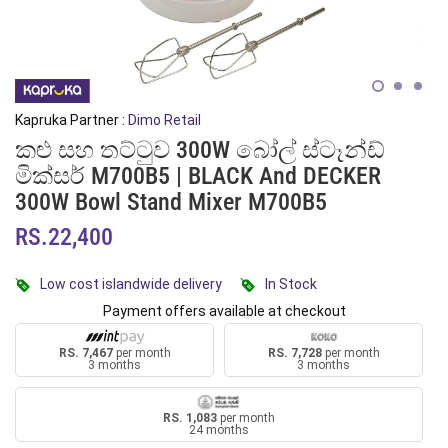
Kapruka Partner :
Dimo Retail
කළු සහ තට්ටුව 300W බෝල් ස්ටෑන්ඩ්
මික්සර් M700B5 | BLACK And DECKER
300W Bowl Stand Mixer M700B5
RS.22,400
Low cost islandwide delivery
In Stock
Payment offers available at checkout
RS. 7,467
per month
RS. 7,728
per month
3 months
3 months
RS. 1,083
per month
24 months