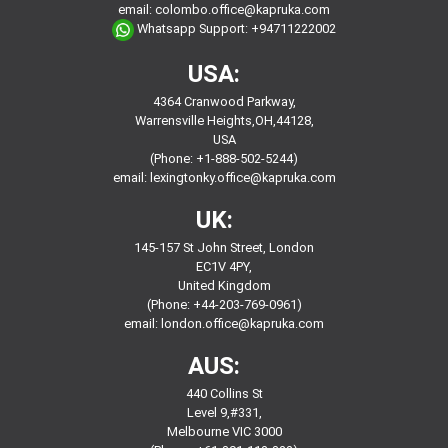
email:
colombo.office@kapruka.com
Whatsapp Support:
+94711222002
USA:
4364 Cranwood Parkway,
Warrensville Heights,OH,44128,
USA
(Phone: +1-888-502-5244)
email:
lexingtonky.office@kapruka.com
UK:
145-157 St John Street, London
EC1V 4PY,
United Kingdom
(Phone: +44-203-769-0961)
email:
london.office@kapruka.com
AUS:
440 Collins St
Level 9,#331,
Melbourne VIC 3000