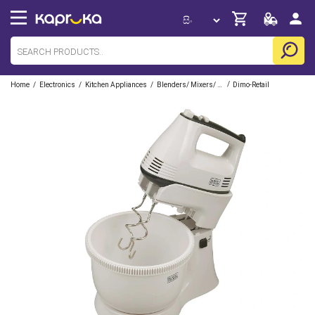
/
/
/
/
Home
Electronics
Kitchen Appliances
Blenders/ Mixers/ Grinders/ Food Processors
Dimo-Retail