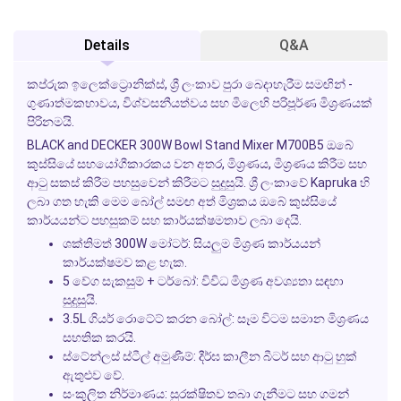
Details
Q&A
කප්රුක ඉලෙක්ට්‍රොනික්ස්, ශ්‍රී ලංකාව පුරා බෙදාහැරීම සමඟින් -
ගුණාත්මකභාවය, විශ්වසනීයත්වය සහ මිලෙහි පරිපූර්ණ මිශ්‍රණයක්
පිරිනමයි.
BLACK and DECKER 300W Bowl Stand Mixer M700B5 ඔබේ
කුස්සියේ සහයෝගීකාරකය වන අතර, මිශ්‍රණය, මිශ්‍රණය කිරීම සහ
ආටු සකස් කිරීම පහසුවෙන් කිරීමට සුදුසුයි. ශ්‍රී ලංකාවේ Kapruka හි
ලබා ගත හැකි මෙම බෝල් සමඟ අත් මිශ්‍රකය ඔබේ කුස්සියේ
කාර්යයන්ට පහසුකම් සහ කාර්යක්ෂමතාව ලබා දෙයි.
ශක්තිමත් 300W මෝටර්:
සියලුම මිශ්‍රණ කාර්යයන්
කාර්යක්ෂමව කළ හැක.
5 වේග සැකසුම් + ටර්බෝ:
විවිධ මිශ්‍රණ අවශ්‍යතා සඳහා
සුදුසුයි.
3.5L ගියර් රොටේට් කරන බෝල්:
සෑම විටම සමාන මිශ්‍රණය
සහතික කරයි.
ස්ටේන්ලස් ස්ටීල් අමුණීම්:
දීර්ඝ කාලීන බීටර් සහ ආටු හුක්
ඇතුළුව වේ.
සංකුලිත නිර්මාණය:
සුරක්ෂිතව තබා ගැනීමට සහ ගමන්