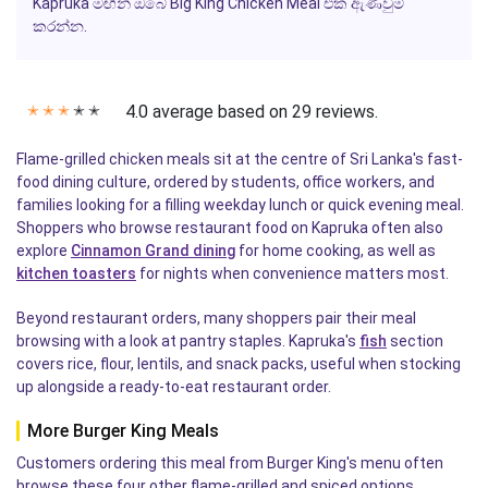
Kapruka මඟින් ඔබේ Big King Chicken Meal එක ඇණවුම්
කරන්න.
4.0 average based on 29 reviews.
✭
✭
✭
✭
✭
Flame-grilled chicken meals sit at the centre of Sri Lanka's fast-
food dining culture, ordered by students, office workers, and
families looking for a filling weekday lunch or quick evening meal.
Shoppers who browse restaurant food on Kapruka often also
explore
Cinnamon Grand dining
for home cooking, as well as
kitchen toasters
for nights when convenience matters most.
Beyond restaurant orders, many shoppers pair their meal
browsing with a look at pantry staples. Kapruka's
fish
section
covers rice, flour, lentils, and snack packs, useful when stocking
up alongside a ready-to-eat restaurant order.
More Burger King Meals
Customers ordering this meal from Burger King's menu often
browse these four other flame-grilled and spiced options,