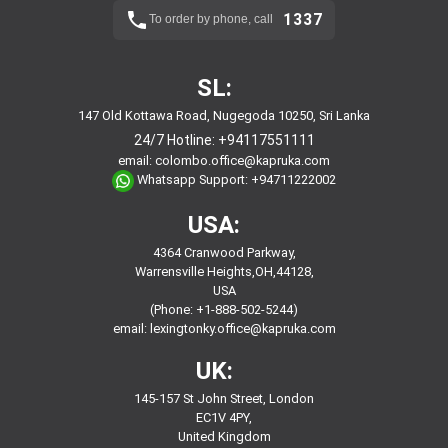
1337
To order by phone, call
SL:
147 Old Kottawa Road, Nugegoda 10250, Sri Lanka
24/7 Hotline:
+94117551111
email:
colombo.office@kapruka.com
Whatsapp Support:
+94711222002
USA:
4364 Cranwood Parkway,
Warrensville Heights,OH,44128,
USA
(Phone: +1-888-502-5244)
email:
lexingtonky.office@kapruka.com
UK:
145-157 St John Street, London
EC1V 4PY,
United Kingdom