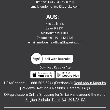
(Phone: +44-203-769-0961)
email:
london.office@kapruka.com
AUS:
440 Collins St
Level 9,#331,
Melbourne VIC 3000
(Phone: +61-391-112-322)
email:
melbourne.office@kapruka.com
Download
Kapruka App
USA/Canada: +1-888-502-5244 (Feedback) |
Read About Kapruka
|
Reviews
|
Refund & Returns
|
Careers
|
FAQs
Kapruka.com
Online Shopping for
Sri Lankans
around the world.
English
Sinhala
Tamil
AU
UK
UAE
CA