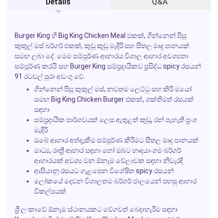
Details
Q&A
Burger King හි Big King Chicken Meal එකක්, ගින්නෙන් පිසූ
කුකුල් මස් බර්ගර් එකක්, කුඩු කුඩු මැදිරි සහ සීතල මෘදු පානයක්
සමඟ ලබා දේ. මෙම සම්පූර්ණ ආහාරය විශාල ආහාර අවශ්‍යතා
සම්පූර්ණ කරයි සහ Burger King සම්ප්‍රදායිකව ප්‍රසිද්ධ spicy රසයන්
91 රටවල් පුරා අඩංගු වේ.
ගින්නෙන් පිසූ කුකුල් මස්, නවතම ලෙට්ටු සහ කිරි මයෝ
සමඟ Big King Chicken Burger එකක්, ශක්තිමත් රසයක්
සඳහා
සම්ප්‍රදායික පාර්ශවයක් ලෙස ඇතුළත් කුඩු, රන් පැහැති ප්‍රංශ
මැදිරි
ඔබේ ආහාර අත්දැකීම සම්පූර්ණ කිරීමට සීතල මෘදු පානයක්
මාධ්‍ය, රාත්‍රී ආහාර සඳහා හෝ ඔබට හෘදයාංගම බර්ගර්
ආහාරයක් අවශ්‍ය වන ඕනෑම වේලාවක සඳහා නිවැරදි
ආසියානු රසයට ගැළපෙන විශේෂිත spicy රසයන්
ලෝකයේ දෙවන විශාලතම බර්ගර් ජාලයෙන් පහසු ආහාර
විකල්පයක්
ශ්‍රී ලංකාවේ ඕනෑම ස්ථානයකට වේගවත් බෙදාහැරීම සඳහා