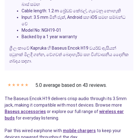
බාස් සමඟ
Cable length: 1.2 m බ්‍රේඩඩ් කේබල්, ගැටෙනු නොහැකි
Input: 3.5 mm මිනි ජැක්, Android සහ iOS සමඟ සම්බන්ධ
වේ
Model No: NGH19-01
Backed by a 1 year warranty
ශ්‍රී ලංකාවේ Kapruka හි Baseus Encok H19 වයර්ඩ් ඇසියන්
පටුනක් මිලදී ගන්න, වේගවත් බෙදාහැරීම සහ විශ්වාසනීය දෛනික
ශබ්දය සඳහා.
5.0 average based on 43 reviews.
✭
✭
✭
✭
✭
The Baseus Encok H19 delivers crisp audio through its 3.5mm
jack, making it compatible with most devices. Browse more
Baseus accessories
or explore our full range of
wireless ear
buds
for everyday listening.
Pair this wired earphone with
mobile chargers
to keep your
devices powered throughout the day.