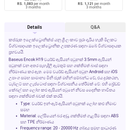
RS. 1,083
per month
RS. 1,121
per month
3 months
3 months
Details
Q&A
කප්රුක ඉලෙක්ට්‍රොනික්ස් යනු ශ්‍රී ලංකාව පුරා දැරිය හැකි මිලකට
විශ්වාසදායක ඉලෙක්ට්‍රොනික උපකරණ සඳහා ඔබේ විශ්වාසදායක
ප්‍රභවයයි.
Baseus Encok H19 වයර්ඩ් ඇසියන් පටුනක් 3.5mm ඇසියන්
පටුනක් වන අතර පැහැදිලි ඇමතුම් සහ ශක්තිමත් බාස් සඳහා
නිර්මාණය කර ඇත. මෙම වයර්ඩ් ඇසියන් පටුන Android සහ iOS
උපාංග සමඟ සාමාන්‍ය මිනි ජැක් මඟින් සම්බන්ධ වේ, එය දුරකථන,
ටැබ්ලට් සහ ලැප්ටොප් සඳහා විශ්වාසනීය තේරීමක් වේ. එහි බ්‍රේඩඩ්
කේබල් සහ ලෝහ කළු ඇසියන් පටුනේ නිවස දෛනික භාවිතය
සඳහා ශක්තිමත් බවක් එක් කරයි.
Type: වයර්ඩ් ඉන්-ඇර් ඇසියන් පටුනක් ලෝහ කළු නිමාව
සමඟ
Material: ලේසියෙන් බර අඩු, ශක්තිමත් ගැළපීම සඳහා ABS
සහ TPE නිර්මාණය
Frequency range: 20 - 20000 Hz ශබ්දය සමඟ සාධාරණ