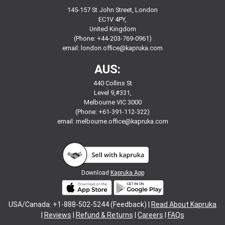
145-157 St John Street, London
EC1V 4PY,
United Kingdom
(Phone: +44-203-769-0961)
email:
london.office@kapruka.com
AUS:
440 Collins St
Level 9,#331,
Melbourne VIC 3000
(Phone: +61-391-112-322)
email:
melbourne.office@kapruka.com
Download
Kapruka App
USA/Canada: +1-888-502-5244 (Feedback) |
Read About Kapruka
|
Reviews
|
Refund & Returns
|
Careers
|
FAQs