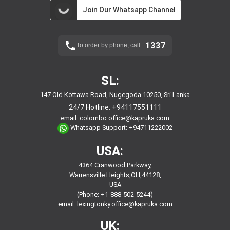
Join Our Whatsapp Channel
1337
To order by phone, call
SL:
147 Old Kottawa Road, Nugegoda 10250, Sri Lanka
24/7 Hotline:
+94117551111
email:
colombo.office@kapruka.com
Whatsapp Support:
+94711222002
USA:
4364 Cranwood Parkway,
Warrensville Heights,OH,44128,
USA
(Phone: +1-888-502-5244)
email:
lexingtonky.office@kapruka.com
UK: