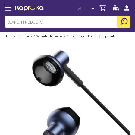
/
/
/
/
Home
Electronics
Wearable Technology
Headphones And Earbuds
Supersale