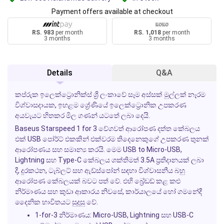
Payment offers available at checkout
RS. 983
per month
RS. 1,018
per month
3 months
3 months
Details
Q&A
කප්රුක ඉලෙක්ට්‍රොනික්ස් ශ්‍රී ලංකාවේ සෑම අස්සක් මුල්ලක් නෑරම
විශ්වාසදායක, ඉහළම ශ්‍රේණියේ ඉලෙක්ට්‍රොනික උපකරණ
අයවැයට හිතකර මිල ගණන් යටතේ ලබා දෙයි.
Baseus Starspeed 1 for 3 වේගවත් ආරෝපණ දත්ත කේබලය
එක් USB පෝර්ට් එකකින් එක්වරම තිදෙනෙකුගේ උපකරණ තුනක්
ආරෝපණය සහ සමාන්‍ය කරයි. මෙම USB to Micro-USB,
Lightning සහ Type-C කේබලය ශක්තිමත් 3.5A ප්‍රතිදානයක් ලබා
දී, දුරකථන, ටැබ්ලට් සහ ඇඩ්ස්පෝන් සඳහා විශ්වාසනීය බහු
ආරෝපණ කේබලයක් බවට පත් වේ. එහි බ්‍රේඩඩ් කළ කළු
නිර්මාණය සහ කුඩා ආකාරය නිවසේ, කාර්යාලයේ හෝ ගමනේදී
දෛනික භාවිතයට සුදුසු වේ.
1-for-3 නිර්මාණය: Micro-USB, Lightning සහ USB-C