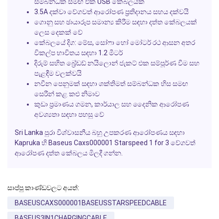
සම්බන්ධක සමඟ එක් USB කේබලයක්
3.5A දක්වා වේගවත් ආරෝපණ ප්‍රතිදානය සහය දක්වයි
ගොනු සහ ඡායාරූප සමාන්‍ය කිරීම සඳහා දත්ත කේබලයක්
ලෙස දෙකක් වේ
කේබලයේ දිග: මේස, සෝෆා හෝ මෝටර් රථ ආසන අතර
විකල්ප භාවිතය සඳහා 1.2 මීටර්
දිරුම් සහිත බ්‍රේඩඩ් නයිලොන් ජැකට් එක සම්පූර්ණ වීම සහ
පැළඳීම වලක්වයි
නවීන පෙනුමක් සඳහා ශක්තිමත් සම්බන්ධක හිස සමඟ
සෙරීන් කළ කළු නිමාව
කුඩා ප්‍රමාණය ගමන, කාර්යාල සහ දෛනික ආරෝපණ
අවශ්‍යතා සඳහා පහසු වේ
Sri Lanka පුරා විශ්වාසනීය බහු උපකරණ ආරෝපණය සඳහා
Kapruka හි Baseus Caxs000001 Starspeed 1 for 3 වේගවත්
ආරෝපණ දත්ත කේබලය මිලදී ගන්න.
සාප්පු කාණ්ඩවලට අයත්:
BASEUSCAXS000001BASEUSSTARSPEEDCABLE
BASEUS3IN1CHARGINGCABLE