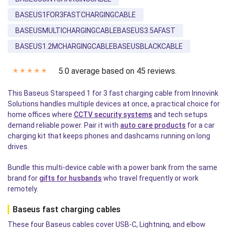
BASEUS1FOR3FASTCHARGINGCABLE
BASEUSMULTICHARGINGCABLEBASEUS3.5AFAST
BASEUS1.2MCHARGINGCABLEBASEUSBLACKCABLE
5.0 average based on 45 reviews.
✭
✭
✭
✭
✭
This Baseus Starspeed 1 for 3 fast charging cable from Innovink
Solutions handles multiple devices at once, a practical choice for
home offices where
CCTV security systems
and tech setups
demand reliable power. Pair it with
auto care products
for a car
charging kit that keeps phones and dashcams running on long
drives.
Bundle this multi-device cable with a power bank from the same
brand for
gifts for husbands
who travel frequently or work
remotely.
Baseus fast charging cables
These four Baseus cables cover USB-C, Lightning, and elbow