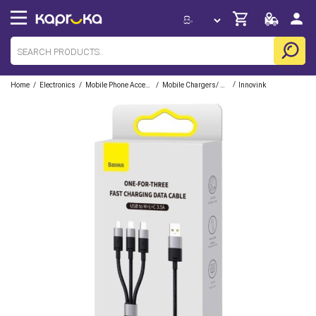
/
/
/
/
Home
Electronics
Mobile Phone Accessories
Mobile Chargers/ Cables/ Adapter/ Docks
Innovink