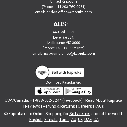
United Kingdom
(Phone: +44-203-769-0961)
email:
london.office@kapruka.com
AUS:
440 Collins St
Level 9,#331,
Melbourne VIC 3000
(Phone: +61-391-112-322)
email:
melbourne.office@kapruka.com
Download
Kapruka App
USA/Canada: +1-888-502-5244 (Feedback) |
Read About Kapruka
|
Reviews
|
Refund & Returns
|
Careers
|
FAQs
Kapruka.com
Online Shopping for
Sri Lankans
around the world.
English
Sinhala
Tamil
AU
UK
UAE
CA