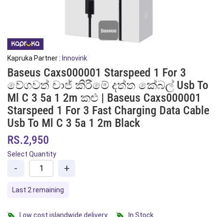
Kapruka Partner :
Innovink
Baseus Caxs000001 Starspeed 1 For 3
වේගවත් චාජ් කිරීමේ දත්ත කේබල් Usb To
Ml C 3 5a 1 2m කළු | Baseus Caxs000001
Starspeed 1 For 3 Fast Charging Data Cable
Usb To Ml C 3 5a 1 2m Black
RS.2,950
Select Quantity
-
+
Last 2 remaining
Low cost islandwide delivery
In Stock