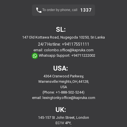
1337
To order by phone, call
SL:
147 Old Kottawa Road, Nugegoda 10250, Sri Lanka
24/7 Hotline:
+94117551111
email:
colombo.office@kapruka.com
Whatsapp Support:
+94711222002
USA:
4364 Cranwood Parkway,
Warrensville Heights,OH,44128,
USA
(Phone: +1-888-502-5244)
email:
lexingtonky.office@kapruka.com
UK:
145-157 St John Street, London
EC1V 4PY,