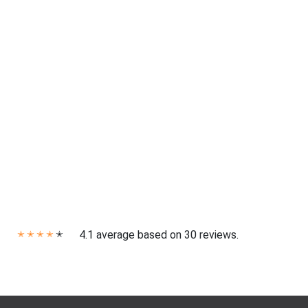
4.1 average based on 30 reviews.
✭
✭
✭
✭
✭