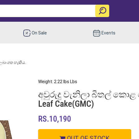
On Sale
Events
 ලබා ගත හැකිය.
Weight: 2.22 lbs Lbs
අවුරුදු වැනිලා බීතල් කොළ ක
Leaf Cake(GMC)
RS.10,190
OUT OF STOCK