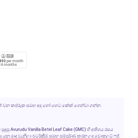
493
per month
24 months
පුවක් වන කප්රුක සමඟ අද හෝ හෙට කේක් ගෙන්වා ගන්න.
ුදුසු Avurudu Vanilla Betel Leaf Cake (GMC) හි අතිශය රසය
 යනු මෘදු වැනිලා බටර්ක්‍රීම් සමඟ සම්පූර්ණ කරන ලද චොකලට් ෆජ්