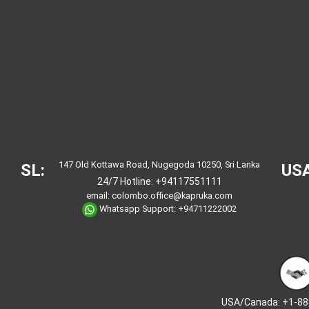
147 Old Kottawa Road, Nugegoda 10250, Sri Lanka
SL:
USA
24/7 Hotline:
+94117551111
email:
colombo.office@kapruka.com
Whatsapp Support:
+94711222002
USA/Canada: +1-88