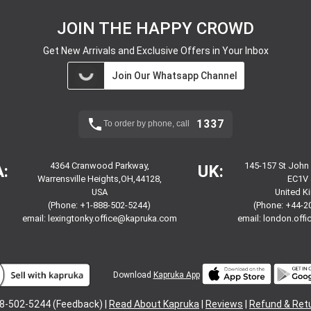
JOIN THE HAPPY CROWD
Get New Arrivals and Exclusive Offers in Your Inbox
Join Our Whatsapp Channel
1337
To order by phone, call
4364 Cranwood Parkway,
145-157 St John
:
UK:
Warrensville Heights,OH,44128,
EC1V 
USA
United 
(Phone: +1-888-502-5244)
(Phone: +44-2
email:
lexingtonky.office@kapruka.com
email:
london.off
Download
Kapruka App
8-502-5244 (Feedback) |
Read About Kapruka
|
Reviews
|
Refund & Ret