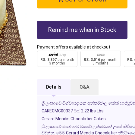
Remind me when in Stock
Payment offers available at checkout
RS. 3,397
per month
RS. 3,516
per month
RS. 
3 months
3 months
Details
Q&A
ශ්‍රී ලංකාවේ විශ්වාසදායක අන්තර්ජාල කේක් සාප්
CAKEGMC00337 බර: 2.22 lbs Lbs
Gerard Mendis Chocolatier Cakes
ශ්‍රී ලංකාවේ ඔබේ නව වසරේ උත්සවයන් උසස් කිරීමට ස
විඳින්න. මෙම Gerard Mendis Chocolatier නිර්මාණය