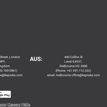
 Street, London
440 Collins St
AUS:
4PY,
Level 9,#331,
Kingdom
Melbourne VIC 3000
03-769-0961)
(Phone: +61-391-112-322)
ice@kapruka.com
email:
melbourne.office@kapruka.com
urns
|
Careers
|
FAQs