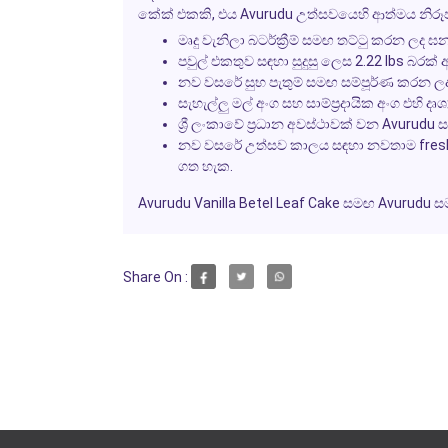
කේක් එකකි, එය Avurudu උත්සවයෙහි ආත්මය නිර
මෘදු වැනිලා බටර්ක්‍රීම් සමඟ තට්ටු කරන ලද
පවුල් එකතුව සඳහා සුදුසු ලෙස 2.22 lbs බරක්
නව වසරේ සුභ පැතුම් සමඟ සම්පූර්ණ කරන ල
සැහැල්ලු මල් අංග සහ සාම්ප්‍රදායික අංග එහි දෘ
ශ්‍රී ලංකාවේ ප්‍රධාන අවස්ථාවක් වන Avuru
නව වසරේ උත්සව කාලය සඳහා නවතාම freshne
ගත හැක.
Avurudu Vanilla Betel Leaf Cake සමඟ Avurudu සම
Share On :