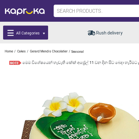
Rush delivery
All Categories
/
/
/
Home
Cakes
Gerard Mendis Chocolatier
Seasonal
මෙම විශේෂයෙන් හැඩැති කේක් අප්‍රේල් 11 වන දින සිට බෙදා හැරීමට