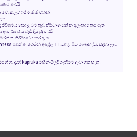
ූපණය කරයි.
 ඝන චොකලට් ෆජ් කේක් එකක්.
 ඇත.
ද ජීවිතමය කොළ බටු කුඩු නිර්මාණයකින් අලංකාර කර ඇත.
ශ්‍ය ආකර්ෂණය වැඩි දියුණු කරයි.
du සමරන්න නිර්මාණය කර ඇත.
ss සහතික කරමින් අප්‍රේල් 11 වනදා සිට බෙදාහැරීම සඳහා ලබා
රන්න, දැන් Kapruka මඟින් මිලදී ගැනීමට ලබා ගත හැක.