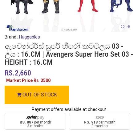
Brand :
Huggables
ඇවෙන්ජර්ස් සුපර් හීරෝ කට්ටලය 03 -
උස : 16.CM | Avengers Super Hero Set 03 -
HEIGHT : 16.CM
RS.2,660
Market Price Rs
3500
OUT OF STOCK
Payment offers available at checkout
RS. 887
per month
RS. 918
per month
3 months
3 months