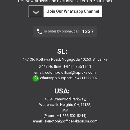
Get New Arrivals and Exclusive Offers in Your Inbox
Join Our Whatsapp Channel
1337
To order by phone, call
SL:
147 Old Kottawa Road, Nugegoda 10250, Sri Lanka
24/7 Hotline:
+94117551111
email:
colombo.office@kapruka.com
Whatsapp Support:
+94711222002
USA:
4364 Cranwood Parkway,
Warrensville Heights,OH,44128,
USA
(Phone: +1-888-502-5244)
email:
lexingtonky.office@kapruka.com