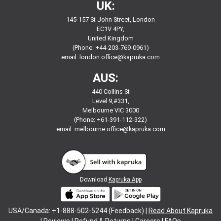
UK:
145-157 St John Street, London
EC1V 4PY,
United Kingdom
(Phone: +44-203-769-0961)
email:
london.office@kapruka.com
AUS:
440 Collins St
Level 9,#331,
Melbourne VIC 3000
(Phone: +61-391-112-322)
email:
melbourne.office@kapruka.com
Download
Kapruka App
USA/Canada: +1-888-502-5244 (Feedback) |
Read About Kapruka
|
Reviews
|
Refund & Returns
|
Careers
|
FAQs