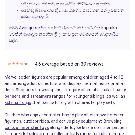
සම්පූර්ණයෙන් නව කතා රේඛා නිර්මාණය කරන්න
අනෙකුත් සාමාන්‍ය ක්‍රියාකාරකම් රූප සටහන් සහ උපකරණ
සමඟ අනුකූලයි
මෙම Avengers ක්‍රියාකාරකම් රූප සටහන් සෙට් එක Kapruka
වෙතින් ඇණවුම් කරන්න ශ්‍රී ලංකාව පුරා වේගයෙන් බෙදාහැරීම
සඳහා.
4.6 average based on 39 reviews.
✭
✭
✭
✭
✭
Marvel action figures are popular among children aged 4 to 12
and among adult collectors who display them at home or at a
desk. Shoppers browsing this category often also look at
party
banners and streamers
ranges for younger siblings, as well as
kids hair clips
that pair naturally with character play sets.
Children who enjoy character-based play often move between
figurines, outdoor rides, and active play equipment. Browsing
cartoon monster toys
alongside toy sets is a common pattern
for parents building out a fuller activity range for kids at home.