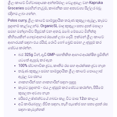
ශ්‍රී ලංකාවේ විශ්වාසදායක අන්තර්ජාල වෙළඳසැල වන Kapruka
Groceries සමඟින් නැවුම්, කාබනික සහ අත්‍යවශ්‍ය සිල්ලර බඩු
එදිනම ලබා ගන්න.
Polos curry
, ශ්‍රී ලංකාවේ සාම්ප්‍රදායික තරුණ කුකුළා ඇඹුල, කෑමට
සූදානම් කෑල්ලෙන්ම. OrganicSL මෘදු කුකුළා සත්‍ය දූපත් මසාලා
සමඟ මන්දගාමීව පිසූවක් වන අතර, ඔබේ මේසයට මිනිත්තු
කිහිපයකින් ගෙදර ආහාර රසයක් ලබා දෙයි.
ඉක්මන් ශ්‍රී ලංකාවේ
ආහාරයක් සඳහා
එය රයිස්, රොටි හෝ බ්‍රෙඩ් සමඟ උණුසුම් කර
සේවය කරන්න.
බර: 325g ටින්, දැඩි GMP-සහතිකිත ආහාර ආරක්ෂිත ප්‍රමිතීන්
යටතේ ඇසුරු කර ඇත
100% ස්වාභාවික ද්‍රව්‍ය, කෘතිම රස සහ ආරක්ෂක ද්‍රව්‍ය නැත
තරුණ කුකුළා සමඟ සාම්ප්‍රදායික ශ්‍රී ලංකාවේ පොලොස්
ඇඹුල ව්‍යංජනය
ශාකහාරීන් සහ ශාකහාරීන් සඳහා සුදුසු
කෑමට සූදානම් - එය උණුසුම් කර සේවය කරන්න, පිසීමේ
කුසලතා අවශ්‍ය නැත
පරිසර උෂ්ණත්වයේ ගබඩා කළ විට මාස 12ක කාලය
අධි කාර්යබහුල ජීවිත සඳහා, තෑගි පැකේජ සහ සත්‍ය දූපත් රස
සඳහා කැමැත්තක්