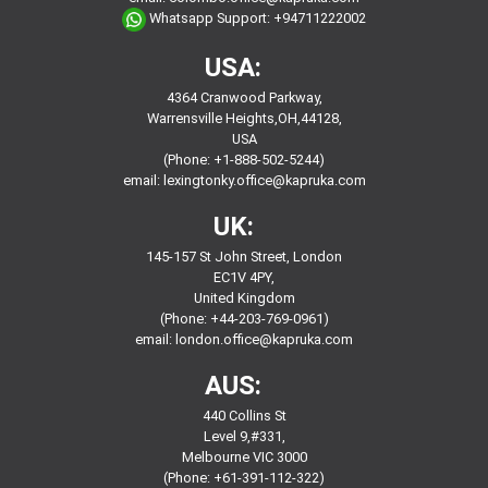
Whatsapp Support:
+94711222002
USA:
4364 Cranwood Parkway,
Warrensville Heights,OH,44128,
USA
(Phone: +1-888-502-5244)
email:
lexingtonky.office@kapruka.com
UK:
145-157 St John Street, London
EC1V 4PY,
United Kingdom
(Phone: +44-203-769-0961)
email:
london.office@kapruka.com
AUS:
440 Collins St
Level 9,#331,
Melbourne VIC 3000
(Phone: +61-391-112-322)