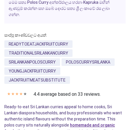
මෙම සත්‍ය Polos Curry අන්තර්ජාලය හරහා Kapruka මඟින්
ඇණවුම් කරන්න සහ ඔබේ දොරට සත්‍ය ශ්‍රී ලංකාවේ රස ලබා
ගන්න.
සාප්පු කාණ්ඩවලට අයත්:
READYTOEATJACKFRUITCURRY
TRADITIONALSRILANKANCURRY
SRILANKANPOLOSCURRY
POLOSCURRYSRILANKA
YOUNGJACKFRUITCURRY
JACKFRUITMEATSUBSTITUTE
4.4 average based on 33 reviews.
✭
✭
✭
✭
✭
Ready-to-eat Sri Lankan curries appeal to home cooks, Sri
Lankan diaspora households, and busy professionals who want
authentic island flavours without the preparation time. This
polos curry sits naturally alongside
homemade and organic