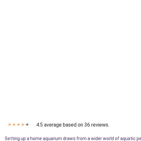
4.5 average based on 36 reviews.
✭
✭
✭
✭
✭
Setting up a home aquarium draws from a wider world of aquatic pet