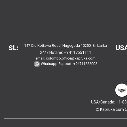
147 Old Kottawa Road, Nugegoda 10250, Sri Lanka
SL:
USA
24/7 Hotline:
+94117551111
email:
colombo.office@kapruka.com
Whatsapp Support:
+94711222002
USA/Canada: +1-88
Kapruka.com
O