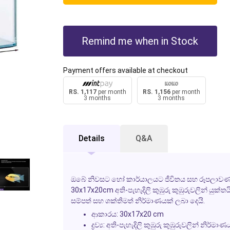
Remind me when in Stock
Payment offers available at checkout
RS. 1,117
per month
RS. 1,156
per month
3 months
3 months
Details
Q&A
ඔබේ නිවසට හෝ කාර්යාලයට ජීවිතය සහ රූපලාවණ්‍යය 
30x17x20cm අති-පැහැදිලි කුඹුරු කුඹුරුවලින් යු
සම්පත් සහ ශක්තිමත් නිර්මාණයක් ලබා දෙයි.
ආකාරය: 30x17x20 cm
ද්‍රව්‍ය: අති-පැහැදිලි කුඹුරු කුඹුරුවලින් නිර්