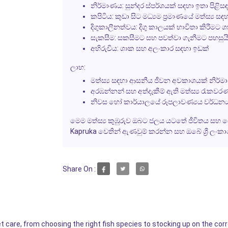
නිර්මාණය: සුන්දර ස්පර්ශයක් සඳහා ඉතා පිළ
කපිටිය: කුඩා සිට මධ්‍යම ප්‍රමාණයේ මත්ස්‍ය සඳ
දිගුකාලීනත්වය: දිගු කාලයක් භාවිතා කිරීමට 
සැකසීම: සකසීමට සහ පවත්වා ගැනීමට පහසුය
අභිරුචිය: ශාක සහ අලංකාර සඳහා ඉඩක්
ලාභ:
මත්ස්‍ය සඳහා ආසනීය ජීවන අවකාශයක් නිර්
අරඹන්නන් සහ අත්දැකීම් ඇති මත්ස්‍ය රැකවර
නිවස හෝ කාර්යාලයේ රූපලාවණ්‍යය වර්ධන
මෙම මත්ස්‍ය කුඹුරුව ඔබට ජලය යටතේ ජීවිතය සහ ස
Kapruka වෙතින් ඇණවුම් කරන්න සහ ඔබේ ශ්‍රී ලංකා
Share On :
 care, from choosing the right fish species to stocking up on the co