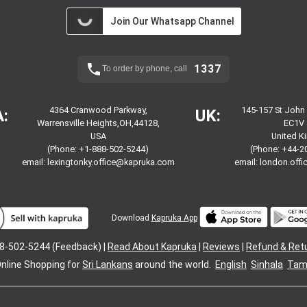
Join Our Whatsapp Channel
1337
To order by phone, call
4364 Cranwood Parkway,
145-157 St John
:
UK:
Warrensville Heights,OH,44128,
EC1V 
USA
United 
(Phone: +1-888-502-5244)
(Phone: +44-2
email:
lexingtonky.office@kapruka.com
email:
london.off
Download
Kapruka App
8-502-5244 (Feedback) |
Read About Kapruka
|
Reviews
|
Refund & Ret
nline Shopping for
Sri Lankans
around the world.
English
Sinhala
Tami