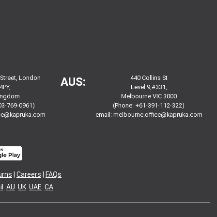
 Street, London
440 Collins St
AUS:
4PY,
Level 9,#331,
Kingdom
Melbourne VIC 3000
03-769-0961)
(Phone: +61-391-112-322)
ice@kapruka.com
email:
melbourne.office@kapruka.com
urns
|
Careers
|
FAQs
l
AU
UK
UAE
CA