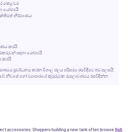
ිසඳර කෙළවර
හා යෝග්‍යයි
ශක්තිමත් නිර්මාණය
ි
මාණය කරයි
ණකරුවන් සඳහා යෝග්‍යයි
ය කරයි
ෞඛ්‍යය ප්‍රවර්ධනය කරන විශාල ජලය පරිසරය රසවිඳීමට ඉඩ සලසයි.
වේ නිවසේ හෝ ව්‍යාපාරයේ කුඹුරුවක රූපලාවණ්‍යය රසවිඳින්න.
rrect accessories. Shoppers building a new tank often browse
fish