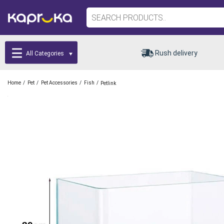
Rush delivery
All Categories
/
/
/
/
Home
Pet
Pet Accessories
Fish
Petlink