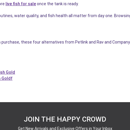
ore
live fish for sale
once the tank is ready.
tines, water quality, and fish health all matter from day one. Browsi
a purchase, these four alternatives from Petlink and Rav and Company 
ish Gold
h Goldf
JOIN THE HAPPY CROWD
Get New Arrivals and Exclusive Offers in Your Inbox