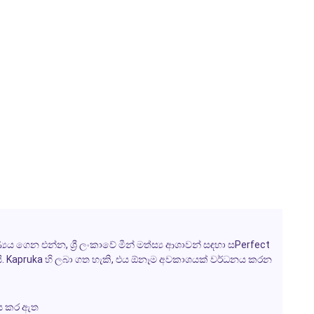
ගෙන එන්න, ශ්‍රී ලංකාවේ මීන් මත්ස්‍ය ආශාවන් සඳහා සPerfect
ක්තයි. Kapruka හි ලබා ගත හැකි, එය ඕනෑම අවකාශයක් වර්ධනය කරන
මාණය කර ඇත