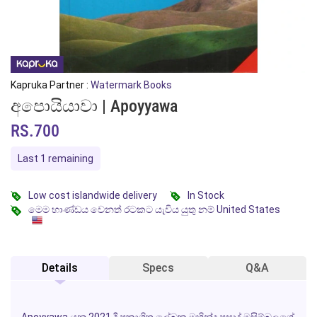
Kapruka Partner :
Watermark Books
අපොයියාවා | Apoyyawa
RS.700
Last 1 remaining
Low cost islandwide delivery
In Stock
මෙම භාණ්ඩය වෙනත් රටකට යැවිය යුතු නම් United States
Details
Specs
Q&A
Apoyyawa
යනු 2021 දී ප්‍රකාශිත ලේඛක මහින්ද ප්‍රසාද් මසිම්බුලගේ