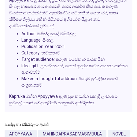
සිංහල භාෂාවේ නවකතාවකි. මෙම ආකර්ෂණීය පොත තරුණ
වයස්කාර පාඨකයින්ට ආකර්ෂණීය ගමනකින් ගෙන යයි, කතා
කිරීමේ ශිල්පය මඟින් ජීවිතයේ අභියෝග පිළිබඳ නව
දෘෂ්ටිකෝණයක් ලබා දේ.
Author:
මහින්ද ප්‍රසාද් මසිම්බුල
Language:
සිංහල
Publication Year:
2021
Category:
නවකතාව
Target audience:
තරුණ වයස්කාර පාඨකයින්
Ideal gift:
උපන්දිනයන්, පොත් ආදරය කරන අය සහ සාහිත්‍ය
ආශාවන්ට
Makes a thoughtful addition:
ඕනෑම පුද්ගලික පොත්
සංග්‍රහයකට
Kapruka මඟින්
Apoyyawa
ඇණවුම් කරන්න සහ ශ්‍රී ලංකාවේ
සුවිසල් පොත් බෙදාහැරීමේ පහසුකම අත්විඳින්න.
සාප්පු කාණ්ඩවලට අයත්:
APOYYAWA
MAHINDAPRASADMASIMBULA
NOVEL