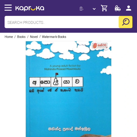
/
/
/
Home
Books
Novel
Watermark-Books