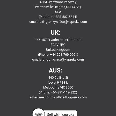
4364 Cranwood Parkway,
Warrensville Heights,OH,44128,
USA
(Phone: +1-888-502-5244)
email:
lexingtonky.office@kapruka.com
UK:
145-157 St John Street, London
EC1V 4PY,
United Kingdom
(Phone: +44-203-769-0961)
email:
london.office@kapruka.com
AUS:
440 Collins St
Level 9,#331,
Melbourne VIC 3000
(Phone: +61-391-112-322)
email:
melbourne.office@kapruka.com