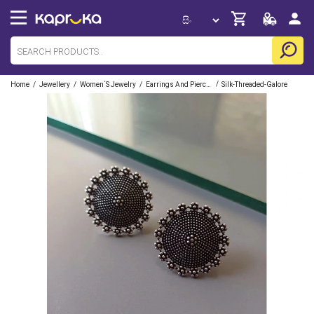
/
/
/
/
Home
Jewellery
Women`s Jewelry
Earrings And Piercing
Silk-Threaded-Galore