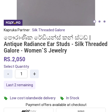
Kapruka Partner :
Silk Threaded Galore
පෞරාණික රේඩියන්ස් කන් ස්ටඩ් |
Antique Radiance Ear Studs - Silk Threaded
Galore - Women`s Jewelry
RS.2,050
Select Quantity
-
+
Last 2 remaining
Low cost islandwide delivery
In Stock
Payment offers available at checkout