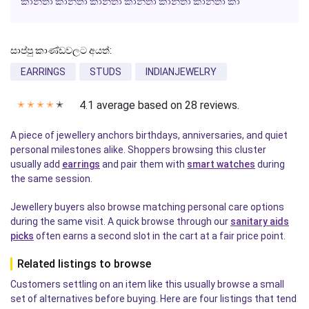
කාන්තා කාන්තා කාන්තා කාන්තා කාන්තා කාන්තා කා
සාප්පු කාණ්ඩවලට අයත්:
EARRINGS
STUDS
INDIANJEWELRY
4.1 average based on 28 reviews.
✭
✭
✭
✭
✭
A piece of jewellery anchors birthdays, anniversaries, and quiet
personal milestones alike. Shoppers browsing this cluster
usually add
earrings
and pair them with
smart watches
during
the same session.
Jewellery buyers also browse matching personal care options
during the same visit. A quick browse through our
sanitary aids
picks
often earns a second slot in the cart at a fair price point.
Related listings to browse
Customers settling on an item like this usually browse a small
set of alternatives before buying. Here are four listings that tend