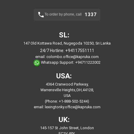
1337
To order by phone, call
SL:
147 Old Kottawa Road, Nugegoda 10250, Sri Lanka
24/7 Hotline:
+94117551111
email:
colombo.office@kapruka.com
Whatsapp Support:
+94711222002
USA:
4364 Cranwood Parkway,
Warrensville Heights,OH,44128,
USA
(Phone: +1-888-502-5244)
email:
lexingtonky.office@kapruka.com
UK:
145-157 St John Street, London
EC1V 4PY,