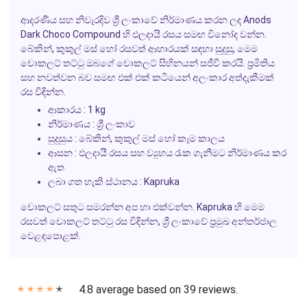
ආදරණීය සහ නිවැරදිව ශ්‍රී ලංකාවේ නිර්මාණය කරන ලද Anods
Dark Choco Compound හි ඵලදායී රසය සමඟ විනෝද වන්න.
බේකින්, කුකුල් මස් හෝ රසවත් ආහාරයක් සඳහා සුදුසු, මෙම
චොකලට් තට්ටු ඔබගේ චොකලට් සිහිනයන් සජීවී කරයි. ප්‍රමිතිය
සහ නවත්වන බව සමඟ එක් එක් කටියෙන් අලංකාර අත්දැකීමක්
රස විඳින්න.
ආකාරය : 1 kg
නිර්මාණය : ශ්‍රී ලංකාව
සුදුසුය : බේකින්, කුකුල් මස් හෝ කෑම කාලය
ආසන : ඵලදායී රසය සහ ව්‍යුහය රැක ගැනීමට නිර්මාණය කර
ඇත
ලබා ගත හැකි ස්ථානය : Kapruka
චොකලට් සතුට සමරන්න අප හා එක්වන්න. Kapruka හි මෙම
රසවත් චොකලට් තට්ටු රස විඳින්න, ශ්‍රී ලංකාවේ ප්‍රමුඛ අන්තර්ජාල
වෙළඳපොළක්.
4.8 average based on 39 reviews.
✭
✭
✭
✭
✭