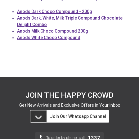
Anods Dark Choco Compound - 200g
Anods Dark, White, Milk Triple Compound Chocolate
Delight Combo
Anods Milk Choco Compound 200g
Anods White Choco Compound
JOIN THE HAPPY CROWD
Get New Arrivals and Exclusive Offers in Your Inbox
Join Our Whatsapp Channel
1337
To order by phone, call