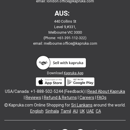
email:
london.office@kapruka.com
AUS:
440 Collins St
Level 9,#331,
Melbourne VIC 3000
(Phone: +61-391-112-322)
email:
melbourne.office@kapruka.com
Download
Kapruka App
USA/Canada: +1-888-502-5244 (Feedback) |
Read About Kapruka
|
Reviews
|
Refund & Returns
|
Careers
|
FAQs
Kapruka.com
Online Shopping for
Sri Lankans
around the world.
English
Sinhala
Tamil
AU
UK
UAE
CA