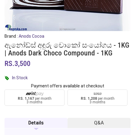
Brand :
Anods Cocoa
ඇනෝඩ්ස් අඳුරු චොකෝ සංයෝගය - 1KG
| Anods Dark Choco Compound - 1KG
RS.3,500
In Stock
Payment offers available at checkout
RS. 1,167
per month
RS. 1,208
per month
3 months
3 months
Details
Q&A