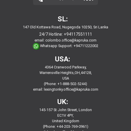
SL:
147 Old Kottawa Road, Nugegoda 10250, Sri Lanka
24/7 Hotline:
+94117551111
email:
colombo.office@kapruka.com
Whatsapp Support:
+94711222002
USA:
4364 Cranwood Parkway,
Warrensville Heights,OH,44128,
USA
(Phone: +1-888-502-5244)
email:
lexingtonky.office@kapruka.com
UK:
145-157 St John Street, London
EC1V 4PY,
United Kingdom
(Phone: +44-203-769-0961)