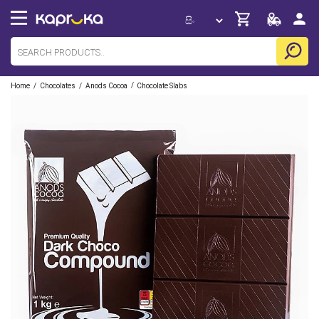
/
/
/
Home
Chocolates
Anods Cocoa
Chocolate Slabs