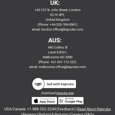
UK:
145-157 St John Street, London
EC1V 4PY,
United Kingdom
(Phone: +44-203-769-0961)
email:
london.office@kapruka.com
AUS:
440 Collins St
Level 9,#331,
Melbourne VIC 3000
(Phone: +61-391-112-322)
email:
melbourne.office@kapruka.com
Download
Kapruka App
USA/Canada: +1-888-502-5244 (Feedback) |
Read About Kapruka
|
Reviews
|
Refund & Returns
|
Careers
|
FAQs