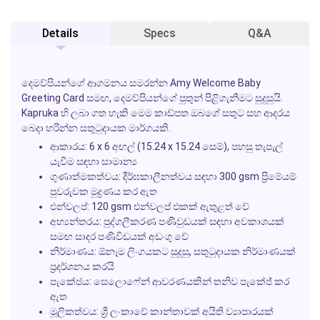
Details
Specs
Q&A
දෙමව්පියන්ගේ ආගමනය සමරන්න
Amy Welcome Baby
Greeting Card
සමඟ, දෙමව්පියන්ගේ පුතුන් පිළිගැනීමට සුදුසුයි.
Kapruka
හි ලබා ගත හැකි මෙම කාඩ්පත ඔබගේ සතුට සහ ආදරය
බෙදා හරින්න සතුටුදායක මාර්ගයකි.
ආකාරය: 6 x 6 අඟල් (15.24 x 15.24 සෙම්), පහසු තැපැල්
යැවීම සඳහා සාමාන්‍ය
ගුණාත්මකත්වය: දීර්ඝකාලීනත්වය සඳහා 300 gsm ප්‍රිමේයම්
පුවරුවක මුද්‍රණය කර ඇත
එන්වලප්: 120 gsm එන්වලප් එකක් ඇතුළත් වේ
අභ්‍යන්තරය: පුද්ගලීකරණ පණිවුඩයක් සඳහා අවකාශයක්
සමඟ සාදර පණිවිඩයක් අඩංගු වේ
නිර්මාණය: ඕනෑම ලිංගයකට සුදුසු, සතුටුදායක නිර්මාණයක්
ප්‍රදර්ශනය කරයි
පැකේජය: සෙලොෆේන් ආවරණයකින් තනිව පැකේජ් කර
ඇත
මූලිකත්වය: ශ්‍රී ලංකාවේ කාන්තාවක් අයිති ව්‍යාපාරයක්