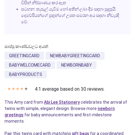
විසින් නිර්මාණය කර ඇත
සටහන: තැපැල් යැවීම හෝ අතින් ලබා දීම සඳහා සුදුසුයි.
දෙමව්පියන්ගේ පුතුන්ගේ උපත සමරන අය සඳහා නිවැරදි
වේ.
සාප්පු කාණ්ඩවලට අයත්:
GREETINGCARD
NEWBABYGREETINGCARD
BABYWELCOMECARD
NEWBORNBABY
BABYPRODUCTS
4.1 average based on 30 reviews.
✭
✭
✭
✭
✭
This Amy card from
Abi Lee Stationery
celebrates the arrival of
twins with simple, elegant design. Browse more
newborn
greetings
for baby announcements and first-milestone
moments.
Pair this twins card with matching
gift bags
for a coordinated