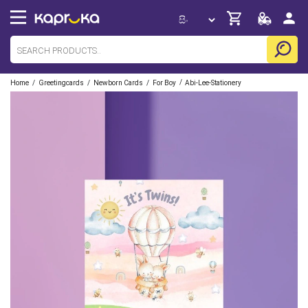
/
/
/
/
Home
Greetingcards
Newborn Cards
For Boy
Abi-Lee-Stationery