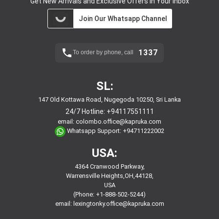
Get New Arrivals and Exclusive Offers in Your Inbox
Join Our Whatsapp Channel
1337
To order by phone, call
SL:
147 Old Kottawa Road, Nugegoda 10250, Sri Lanka
24/7 Hotline:
+94117551111
email:
colombo.office@kapruka.com
Whatsapp Support:
+94711222002
USA:
4364 Cranwood Parkway,
Warrensville Heights,OH,44128,
USA
(Phone: +1-888-502-5244)
email:
lexingtonky.office@kapruka.com