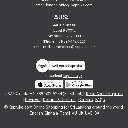
email:
london.office@kapruka.com
AUS:
440 Collins St
Level 9,#331,
Melbourne VIC 3000
(Phone: +61-391-112-322)
email:
melbourne.office@kapruka.com
Download
Kapruka App
USA/Canada: +1-888-502-5244 (Feedback) |
Read About Kapruka
|
Reviews
|
Refund & Returns
|
Careers
|
FAQs
Kapruka.com
Online Shopping for
Sri Lankans
around the world.
English
Sinhala
Tamil
AU
UK
UAE
CA