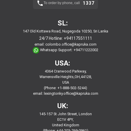
1337
To order by phone, call
SL:
147 Old Kottawa Road, Nugegoda 10250, Sri Lanka
24/7 Hotline:
+94117551111
email:
colombo.office@kapruka.com
Whatsapp Support:
+94711222002
USA:
4364 Cranwood Parkway,
Warrensville Heights,OH,44128,
USA
(Phone: +1-888-502-5244)
email:
lexingtonky.office@kapruka.com
UK:
145-157 St John Street, London
EC1V 4PY,
United Kingdom
(Phone: +44-203-769-0961)