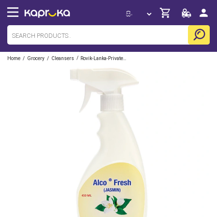
/
/
/
Home
Grocery
Cleansers
Rovik-Lanka-Private-Limited