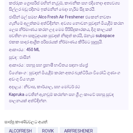
කප්රුක ග්‍රොසරීස් මඟින් නැවුම්, කාබනික සහ එදිනෙදා අත්‍යවශ්‍ය
සිල්ලර බඩු එදිනම ඉක්මනින් බෙදා හැරීම සිදු කරයි.
ජාසින් මල් සමඟ Alco Fresh Air Freshener එකෙන් නවතා
ගැනීමේ අලුත්කම අත්විඳින්න. අවශ්‍ය නොවන සුවඳන් මියැදීම් කරන
ලෙස නිර්මාණය කරන ලද මෙම පිරිසිදුකාරකය, දිගු කාලයක්
පවතින හා සතුටුදායක සුවඳක් නිකුත් කරයි, ඕනෑම subspace
එකක සාදර ආශ්‍රිත පරිසරයක් නිර්මාණය කිරීමට සුදුසුයි.
ආකාරය : 450 ML
සුවඳ : ජාසින්
ආකාරය : පහසු සහ ප්‍රභාෂී භාවිතය සඳහා ස්ප්‍රේ
විශේෂාංග : සුවඳන් මියැදීම් කරන අතර බැක්ටීරියා විරෝධී ගුණාංග
අඩංගු විය හැක
අදාළය : නිවාස, කාර්යාල, සහ මෝටර් රථ
Kapruka වෙතින් ඇනවුම් කරන්න සහ ශ්‍රී ලංකාවේ පහසු සුවඳ
පාලනයක් අත්විඳින්න.
සාප්පු කාණ්ඩවලට අයත්:
ALCOFRESH
ROVIK
AIRFRESHENER