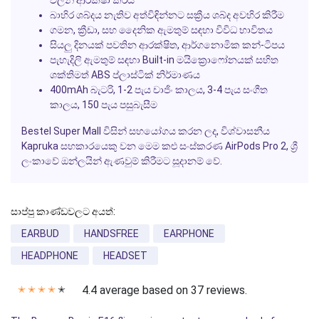
වලින් ආරක්ෂා කරයි
බාහිර ශබ්දය නැතිව අත්විඳින්නට සක්‍රීය ශබ්ද අවහිර කිරීම
ගමන, ක්‍රීඩා, සහ දෛනික ඇමතුම් සඳහා විවිධ භාවිතය
සියලු දිනයක් පවතින ආරක්ෂිත, ආර්ගනොමික කන්-ටිපය
පැහැදිලි ඇමතුම් සඳහා Built-in මයික්‍රොෆෝනයක් සහිත
ශක්තිමත් ABS ප්ලාස්ටික් නිර්මාණය
400mAh බැටරි, 1-2 පැය චාජිං කාලය, 3-4 පැය සංගීත
කාලය, 150 පැය පසුබැසීම
Bestel Super Mall විසින් සහයෝගය කරන ලද, විශ්වාසනීය
Kapruka සහකාරයෙකු වන මෙම කළු සංස්කරණ AirPods Pro 2, ශ්‍රී
ලංකාවේ ඔන්ලයින් ඇණවුම් කිරීමට සූදානම් වේ.
සාප්පු කාණ්ඩවලට අයත්:
EARBUD
HANDSFREE
EARPHONE
HEADPHONE
HEADSET
4.4 average based on 37 reviews.
✭
✭
✭
✭
✭