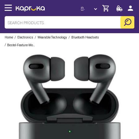
/
/
/
Home
Electronics
Wearable Technology
Bluetooth Headsets
/
Bestel-Feature-Mobile