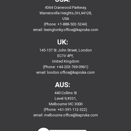
4364 Cranwood Parkway,
Warrensville Heights,OH,44128,
USA
(Phone: +1-888-502-5244)
email:
lexingtonky.office@kapruka.com
UK:
145-157 St John Street, London
EC1V 4PY,
United Kingdom
(Phone: +44-203-769-0961)
email:
london.office@kapruka.com
AUS:
440 Collins St
Level 9,#331,
Melbourne VIC 3000
(Phone: +61-391-112-322)
email:
melbourne.office@kapruka.com