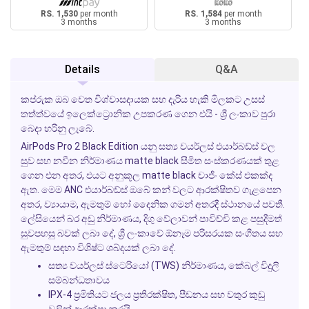
RS. 1,530
per month
RS. 1,584
per month
3 months
3 months
Details
Q&A
කප්රුක ඔබ වෙත විශ්වාසදායක සහ දැරිය හැකි මිලකට උසස්
තත්ත්වයේ ඉලෙක්ට්‍රොනික උපකරණ ගෙන එයි - ශ්‍රී ලංකාව පුරා
බෙදා හරිනු ලැබේ.
AirPods Pro 2 Black Edition යනු සත්‍ය වයර්ලස් එයාර්බඩ්ස් වල
සුව සහ නවීන නිර්මාණය matte black සීමිත සංස්කරණයක් තුළ
ගෙන එන අතර, එයට අනුකූල matte black චාජිං කේස් එකක්ද
ඇත. මෙම ANC එයාර්බඩ්ස් ඔබේ කන් වලට ආරක්ෂිතව ගැළපෙන
අතර, ව්‍යායාම, ඇමතුම් හෝ දෛනික ගමන් අතරදී ස්ථානයේ පවතී.
ලේසියෙන් බර අඩු නිර්මාණය, දිගු වේලාවන් පාවිච්චි කළ පසුදීමත්
සුවපහසු බවක් ලබා දේ, ශ්‍රී ලංකාවේ ඕනෑම පරිසරයක සංගීතය සහ
ඇමතුම් සඳහා විශිෂ්ට ශබ්දයක් ලබා දේ.
සත්‍ය වයර්ලස් ස්ටෙරියෝ (TWS) නිර්මාණය, කේබල් විදුලි
සම්බන්ධතාවය
IPX-4 ප්‍රමිතියට ජලය ප්‍රතිරක්ෂිත, පීඩනය සහ වතුර කුඩු