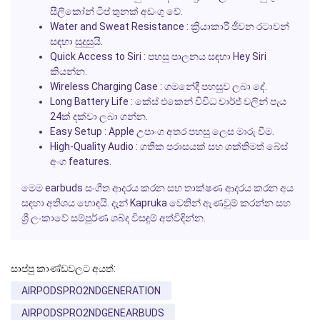
සීලිකෝන් ටිප් තුනක් අඩංගු වේ.
Water and Sweat Resistance
: ක්‍රියාකාරී ජීවන රටාවන්
සඳහා සුදුසුයි.
Quick Access to Siri
: පහසු පාලනය සඳහා
Hey Siri
කියන්න.
Wireless Charging Case
: ගමනේදී පහසුව ලබා දේ.
Long Battery Life
: කේස් එකෙන් විවිධ චාර්ජ් වලින් පැය
24ක් දක්වා ලබා ගන්න.
Easy Setup
:
Apple
උපාංග අතර පහසු ලෙස මාරු වීම.
High-Quality Audio
: ගතික පරාසයක් සහ ශක්තිමත් බේස්
අංග features.
මෙම earbuds සංගීත ආදරය කරන සහ තාක්ෂණ ආදරය කරන අය
සඳහා අතිශය හොඳයි. දැන්
Kapruka
වෙතින් ඇණවුම් කරන්න සහ
ශ්‍රී ලංකාවේ සම්පූර්ණ ශබ්ද විසඳුම් අත්විඳින්න.
සාප්පු කාණ්ඩවලට අයත්:
AIRPODSPRO2NDGENERATION
AIRPODSPRO2NDGENEARBUDS