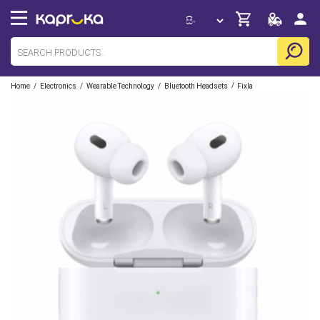
/
/
/
/
Home
Electronics
Wearable Technology
Bluetooth Headsets
Fixla