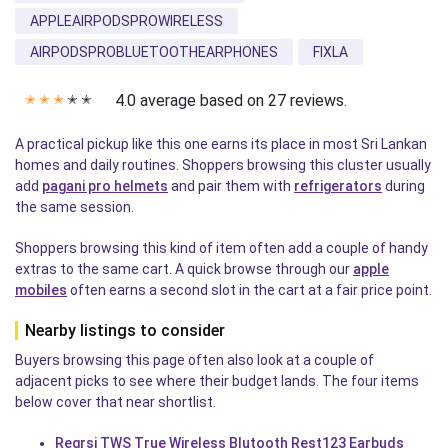
APPLEAIRPODSPROWIRELESS
AIRPODSPROBLUETOOTHEARPHONES
FIXLA
4.0 average based on 27 reviews.
✭
✭
✭
✭
✭
A practical pickup like this one earns its place in most Sri Lankan
homes and daily routines. Shoppers browsing this cluster usually
add
pagani pro helmets
and pair them with
refrigerators
during
the same session.
Shoppers browsing this kind of item often add a couple of handy
extras to the same cart. A quick browse through our
apple
mobiles
often earns a second slot in the cart at a fair price point.
Nearby listings to consider
Buyers browsing this page often also look at a couple of
adjacent picks to see where their budget lands. The four items
below cover that near shortlist.
Regrsi TWS True Wireless Blutooth Rest123 Earbuds