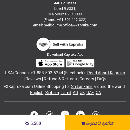
440 Collins St
Level 9,#331,
Melbourne VIC 3000
(Phone: +61-391-112-322)
email:
melbourne.office@kapruka.com
Download
Kapruka App
USA/Canada: +1-888-502-5244 (Feedback) |
Read About Kapruka
|
Reviews
|
Refund & Returns
|
Careers
|
FAQs
Kapruka.com
Online Shopping for
Sri Lankans
around the world.
English
Sinhala
Tamil
AU
UK
UAE
CA
RS.5,500
බෑගයට දාන්න