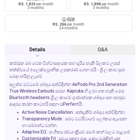
RS. 1,833
per month
RS. 1,898
per month
3 months
3 months
RS. 266
per month
24 months
Details
Q&A
කප්රුක ඔබ වෙත විශ්වාසදායක සහ දැරිය හැකි මිලකට උසස්
තත්ත්වයේ ඉලෙක්ට්‍රොනික උපකරණ ගෙන එයි - ශ්‍රී ලංකාව පුරා
බෙදා හරිනු ලැබේ.
අලුත්ම මට්ටමේ ශබ්දය අත්විඳින්න
AirPods Pro 2nd Generation
True Wireless Earbuds
සමඟ.
Kapruka
හි ලබා ගත හැකි මෙම
Bluetooth headsets
ශ්‍රී ලංකාවේ ගුණාත්මක ශබ්දය සහ පහසුව
ආදරය කරන කාටහරි සඳහා සPerfectයි.
Active Noise Cancellation
: අත්දැකීම් ශබ්දය අත්විඳින්න.
Transparency Mode
: ඔබට වටපිටාවේ ලෝකය ඇසෙන
හා සම්බන්ධ වන්න.
Adaptive EQ
: සංගීතය ස්වයංක්‍රීයව ඔබේ කන් වලට ගැළපේ.
Customizable Fit
: සුවය සඳහා මෘදු, කෙළවරකින් යුතු