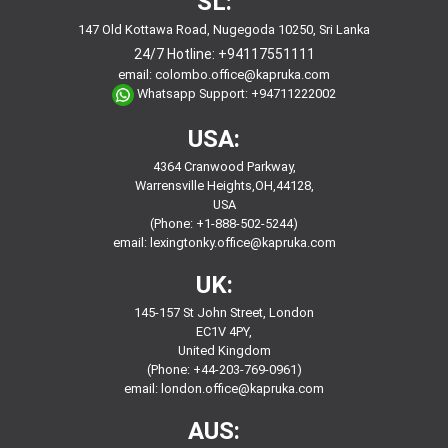
SL:
147 Old Kottawa Road, Nugegoda 10250, Sri Lanka
24/7 Hotline:
+94117551111
email:
colombo.office@kapruka.com
Whatsapp Support:
+94711222002
USA:
4364 Cranwood Parkway,
Warrensville Heights,OH,44128,
USA
(Phone: +1-888-502-5244)
email:
lexingtonky.office@kapruka.com
UK:
145-157 St John Street, London
EC1V 4PY,
United Kingdom
(Phone: +44-203-769-0961)
email:
london.office@kapruka.com
AUS: