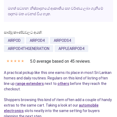
මහත් සටහන:
නිෂ්පාදනයේ ආකෘතිය සහ වර්ණය ලබා ගැනීමේ
පදනම මත වෙනස් විය හැක.
සාප්පු කාණ්ඩවලට අයත්:
AIRPOD
AIRPOD4
AIRPODS4
AIRPOD4THGENERATION
APPLEAIRPOD4
5.0 average based on 45 reviews.
✭
✭
✭
✭
✭
A practical pickup like this one earns its place in most Sri Lankan
homes and daily routines. Regulars on this kind of listing often
line up
range extenders
next to
others
before they reach the
checkout.
Shoppers browsing this kind of item often add a couple of handy
extras to the same cart. Taking a look at our
automobile
electronics
slots neatly into the same setting for buyers
planning the next step.