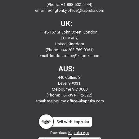
(Phone: +1-888-502-5244)
email:
lexingtonky.office@kapruka.com
UK:
145-157 St John Street, London
EC1V 4PY,
United Kingdom
(Phone: +44-203-769-0961)
email:
london.office@kapruka.com
AUS:
440 Collins St
Level 9,#331,
Melbourne VIC 3000
(Phone: +61-391-112-322)
email:
melbourne.office@kapruka.com
Download
Kapruka App