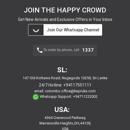
JOIN THE HAPPY CROWD
Get New Arrivals and Exclusive Offers in Your Inbox
Join Our Whatsapp Channel
1337
To order by phone, call
SL:
147 Old Kottawa Road, Nugegoda 10250, Sri Lanka
24/7 Hotline:
+94117551111
email:
colombo.office@kapruka.com
Whatsapp Support:
+94711222002
USA:
4364 Cranwood Parkway,
Warrensville Heights,OH,44128,
USA