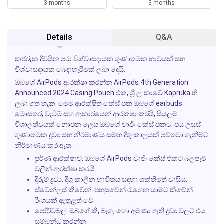
3 months
3 months
Details
Q&A
කප්රුක දිවයින පුරා විශ්වාසදායක ගුණාත්මක භාවයක් සහ
විශ්වාසදායක බෙදාහැරීමක් ලබා දෙයි.
ඔබගේ AirPods ආරක්ෂා කරන්න AirPods 4th Generation
Announced 2024 Casing Pouch එක, ශ්‍රී ලංකාවේ Kapruka හි
ලබා ගත හැක. මෙම ආරක්ෂිත කේස් එක ඔබගේ earbuds
මෝස්තර, වැටීම් සහ ආකාරයෙන් ආරක්ෂා කරයි, සියලුම
විශාලත්වයක් නොඑන ලෙස ඔබගේ චාජිං කේස් එකට. එය උසස්
ගුණාත්මක ද්‍රව්‍ය සහ නිර්මාණය සමඟ දිගු කාලයක් පවත්වා ගැනීමට
නිර්මාණය කර ඇත.
පූර්ණ ආරක්ෂාව:
ඔබගේ AirPods චාජිං කේස් එකට බලපෑම්
වලින් ආරක්ෂා කරයි.
දිරුම් ද්‍රව්‍ය:
දිගු කාලීන භාවිතය සඳහා ශක්තිමත් වාසිය.
ස්ටේන්ලස් කීචේන්:
පහසුවෙන් රැගෙන යාමට කීචේන්
රිංගයක් ඇතුළත් වේ.
පෝර්ටබල්:
ඔබගේ කී, බෑග්, හෝ අමුණා ඇති ද්‍රව්‍ය වලට එය
සම්බන්ධ කරන්න.